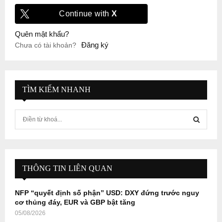
Continue with
X
Quên mật khẩu?
Đăng ký
Chưa có tài khoản?
TÌM KIẾM NHANH
S
e
a
S
r
c
E
h
THÔNG TIN LIÊN QUAN
f
A
o
NFP “quyết định số phận” USD: DXY đứng trước nguy
r
R
cơ thủng đáy, EUR và GBP bật tăng
:
05/08/2026
C