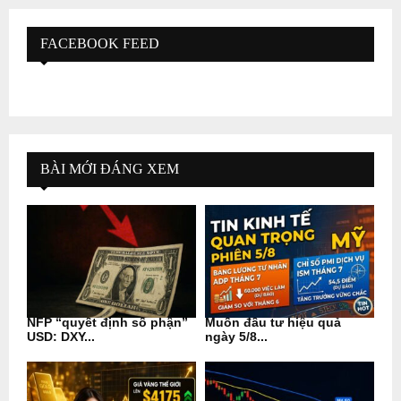
FACEBOOK FEED
BÀI MỚI ĐÁNG XEM
NFP “quyết định số phận”
Muốn đầu tư hiệu quả
USD: DXY...
ngày 5/8...