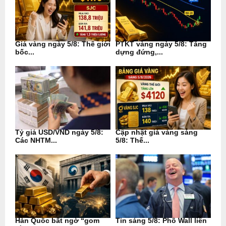
Giá vàng ngày 5/8: Thế giới
PTKT vàng ngày 5/8: Tăng
bốc...
dựng đứng,...
Tỷ giá USD/VND ngày 5/8:
Cập nhật giá vàng sáng
Các NHTM...
5/8: Thế...
Hàn Quốc bất ngờ “gom
Tin sáng 5/8: Phố Wall liên