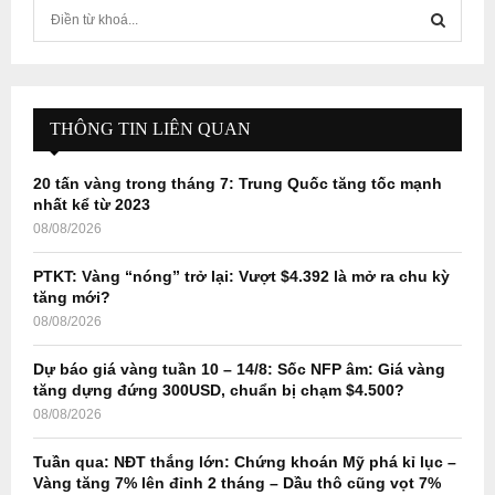
S
e
a
S
r
c
E
h
THÔNG TIN LIÊN QUAN
f
A
o
20 tấn vàng trong tháng 7: Trung Quốc tăng tốc mạnh
r
R
nhất kể từ 2023
:
08/08/2026
C
PTKT: Vàng “nóng” trở lại: Vượt $4.392 là mở ra chu kỳ
H
tăng mới?
08/08/2026
Dự báo giá vàng tuần 10 – 14/8: Sốc NFP âm: Giá vàng
tăng dựng đứng 300USD, chuẩn bị chạm $4.500?
08/08/2026
Tuần qua: NĐT thắng lớn: Chứng khoán Mỹ phá kỉ lục –
Vàng tăng 7% lên đỉnh 2 tháng – Dầu thô cũng vọt 7%