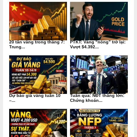
20 tấn vàng trong tháng 7:
PTKT: Vàng “nóng” trở lại:
Trung...
Vượt $4.392...
Dự báo giá vàng tuần 10
Tuần qua: NĐT thắng lớn:
–...
Chứng khoán...