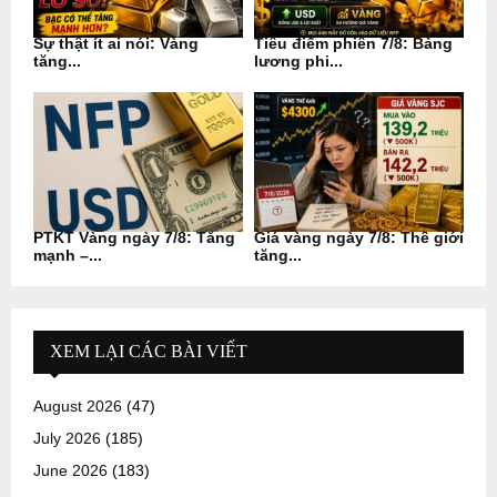
Sự thật ít ai nói: Vàng
Tiêu điểm phiên 7/8: Bảng
tăng...
lương phi...
PTKT Vàng ngày 7/8: Tăng
Giá vàng ngày 7/8: Thế giới
mạnh –...
tăng...
XEM LẠI CÁC BÀI VIẾT
August 2026
(47)
July 2026
(185)
June 2026
(183)