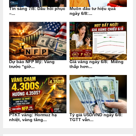
Tin sáng 7/8: Dầu hồi phục
Muốn đầu tư hiệu quả
–...
ngày 6/8:...
Dự báo NFP Mỹ: Vàng
Giá vàng ngày 6/8: Miếng
trước “giờ...
thấp hơn...
PTKT vàng: Hormuz hạ
Tỷ giá USD/VND ngày 6/8:
nhiệt, vàng tăng...
TGTT vẫn...