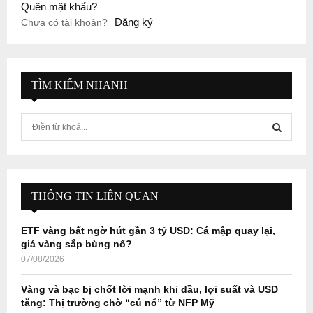
Quên mật khẩu?
Đăng ký
Chưa có tài khoản?
TÌM KIẾM NHANH
S
e
a
S
r
c
E
h
THÔNG TIN LIÊN QUAN
f
A
o
ETF vàng bất ngờ hút gần 3 tỷ USD: Cá mập quay lại,
r
R
giá vàng sắp bùng nổ?
:
07/08/2026
C
Vàng và bạc bị chốt lời mạnh khi dầu, lợi suất và USD
H
tăng: Thị trường chờ “cú nổ” từ NFP Mỹ