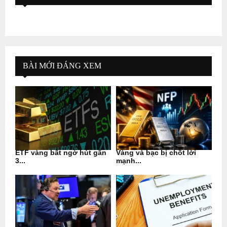
BÀI MỚI ĐÁNG XEM
ETF vàng bất ngờ hút gần
Vàng và bạc bị chốt lời
3...
mạnh...