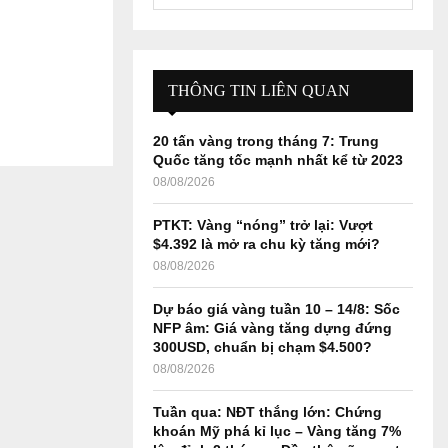
e
a
S
r
c
E
h
THÔNG TIN LIÊN QUAN
f
A
o
20 tấn vàng trong tháng 7: Trung
r
R
Quốc tăng tốc mạnh nhất kể từ 2023
:
08/08/2026
C
PTKT: Vàng “nóng” trở lại: Vượt
H
$4.392 là mở ra chu kỳ tăng mới?
08/08/2026
Dự báo giá vàng tuần 10 – 14/8: Sốc
NFP âm: Giá vàng tăng dựng đứng
300USD, chuẩn bị chạm $4.500?
08/08/2026
Tuần qua: NĐT thắng lớn: Chứng
khoán Mỹ phá kỉ lục – Vàng tăng 7%