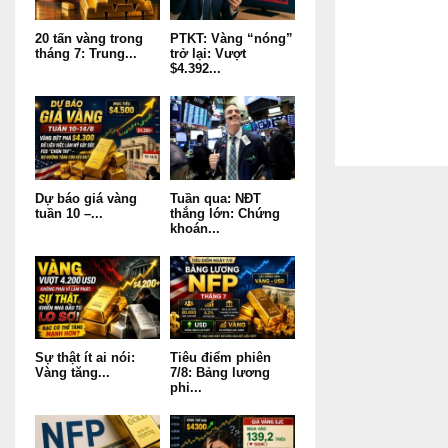
20 tấn vàng trong
PTKT: Vàng “nóng”
tháng 7: Trung...
trở lại: Vượt
$4.392...
Dự báo giá vàng
Tuần qua: NĐT
tuần 10 –...
thắng lớn: Chứng
khoán...
Sự thật ít ai nói:
Tiêu điểm phiên
Vàng tăng...
7/8: Bảng lương
phi...