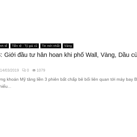
inh tế
Tiền tệ - Tỷ giá cũ
Tin mới nhất
Vàng
: Giới đầu tư hân hoan khi phố Wall, Vàng, Dầu c
14/03/2019
0
1079
ng khoán Mỹ tăng liền 3 phiên bất chấp bê bối liên quan tới máy bay 
iếu...