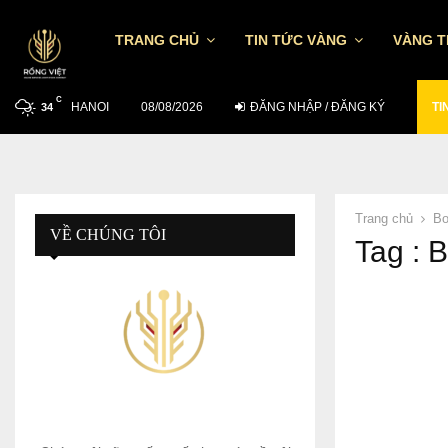
TRANG CHỦ
TIN TỨC VÀNG
VÀNG 
C
HANOI
TỶ GIÁ USD/VND NGÀY 7/8: TGTT TĂNG…
08/08/2026
ĐĂNG NHẬP / ĐĂNG KÝ
TI
34
Trang chủ
Bo
VỀ CHÚNG TÔI
Tag : 