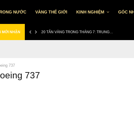
TRONG NƯỚC
VÀNG THẾ GIỚI
KINH NGHIỆM
GÓC NH
N MỚI NHẬN
20 TẤN VÀNG TRONG THÁNG 7: TRUNG…
eing 737
Boeing 737