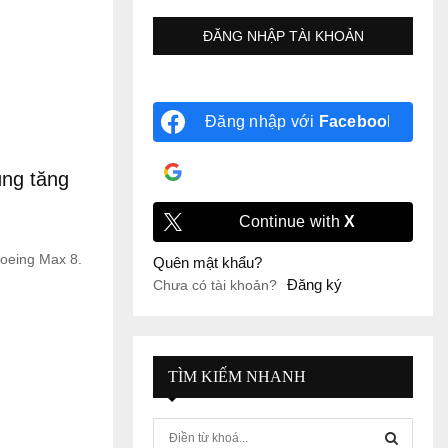
Đăng nhập với
Facebook
Đăng nhập với
Google
ùng tăng
Continue with
X
Boeing Max 8.
Quên mật khẩu?
Đăng ký
Chưa có tài khoản?
TÌM KIẾM NHANH
S