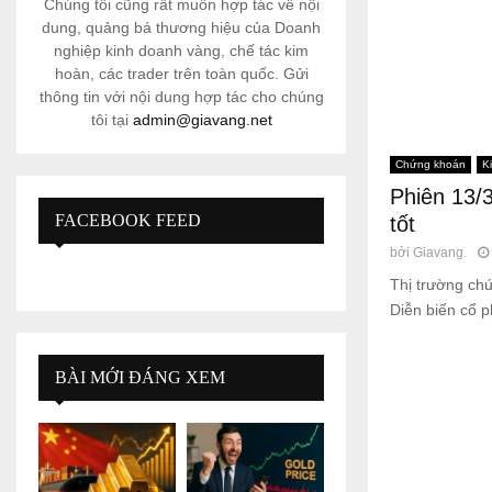
Chúng tôi cũng rất muốn hợp tác về nội
dung, quảng bá thương hiệu của Doanh
nghiệp kinh doanh vàng, chế tác kim
hoàn, các trader trên toàn quốc. Gửi
thông tin với nội dung hợp tác cho chúng
tôi tại
admin@giavang.net
Chứng khoán
K
Phiên 13/3
FACEBOOK FEED
tốt
bởi
Giavang.
Thị trường chứ
Diễn biến cổ ph
BÀI MỚI ĐÁNG XEM