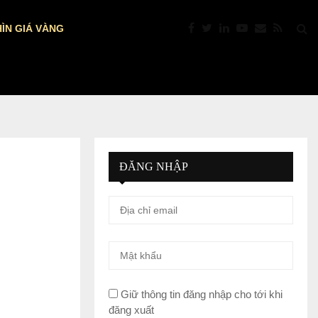
ÌN GIÁ VÀNG
PTKT: VÀNG “NÓNG” TRỞ LẠI: VƯỢT $4.392
ĐĂNG NHẬP
Giữ thông tin đăng nhập cho tới khi
đăng xuất