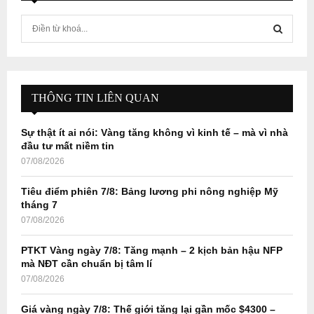
S
e
a
S
r
c
E
h
THÔNG TIN LIÊN QUAN
f
A
o
Sự thật ít ai nói: Vàng tăng không vì kinh tế – mà vì nhà
r
R
đầu tư mất niềm tin
:
07/08/2026
C
Tiêu điểm phiên 7/8: Bảng lương phi nông nghiệp Mỹ
H
tháng 7
07/08/2026
PTKT Vàng ngày 7/8: Tăng mạnh – 2 kịch bản hậu NFP
mà NĐT cần chuẩn bị tâm lí
07/08/2026
Giá vàng ngày 7/8: Thế giới tăng lại gần mốc $4300 –