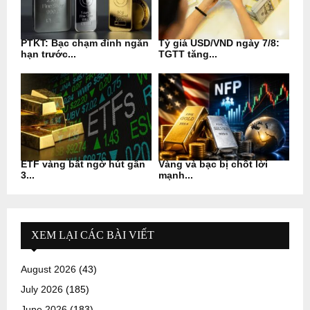
PTKT: Bạc chạm đỉnh ngắn
Tỷ giá USD/VND ngày 7/8:
hạn trước...
TGTT tăng...
ETF vàng bất ngờ hút gần
Vàng và bạc bị chốt lời
3...
mạnh...
XEM LẠI CÁC BÀI VIẾT
August 2026
(43)
July 2026
(185)
June 2026
(183)