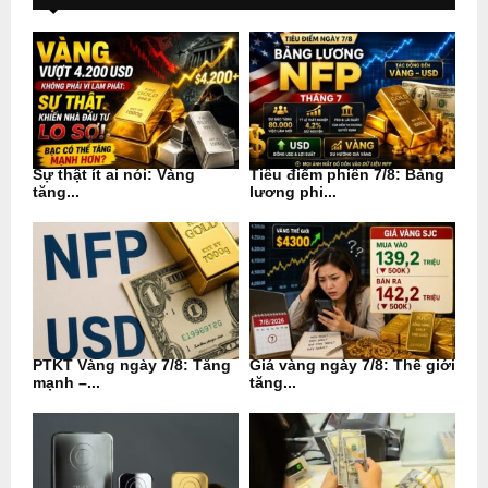
Sự thật ít ai nói: Vàng
Tiêu điểm phiên 7/8: Bảng
tăng...
lương phi...
PTKT Vàng ngày 7/8: Tăng
Giá vàng ngày 7/8: Thế giới
mạnh –...
tăng...