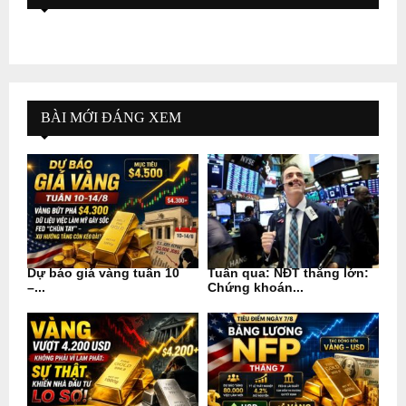
BÀI MỚI ĐÁNG XEM
Dự báo giá vàng tuần 10
Tuần qua: NĐT thắng lớn:
–...
Chứng khoán...