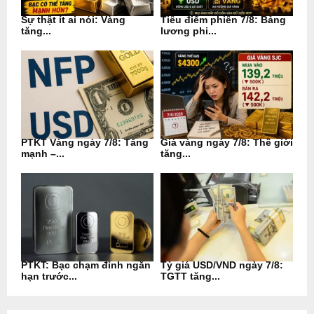
Sự thật ít ai nói: Vàng
Tiêu điểm phiên 7/8: Bảng
tăng...
lương phi...
PTKT Vàng ngày 7/8: Tăng
Giá vàng ngày 7/8: Thế giới
mạnh –...
tăng...
PTKT: Bạc chạm đỉnh ngắn
Tỷ giá USD/VND ngày 7/8:
hạn trước...
TGTT tăng...