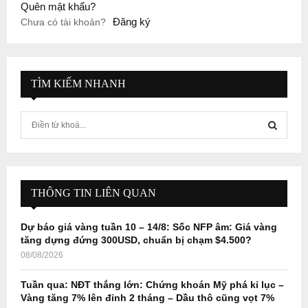
Quên mật khẩu?
Đăng ký
Chưa có tài khoản?
TÌM KIẾM NHANH
S
e
a
S
r
c
E
h
THÔNG TIN LIÊN QUAN
f
A
o
Dự báo giá vàng tuần 10 – 14/8: Sốc NFP âm: Giá vàng
r
R
tăng dựng đứng 300USD, chuẩn bị chạm $4.500?
:
08/08/2026
C
Tuần qua: NĐT thắng lớn: Chứng khoán Mỹ phá kỉ lục –
H
Vàng tăng 7% lên đỉnh 2 tháng – Dầu thô cũng vọt 7%