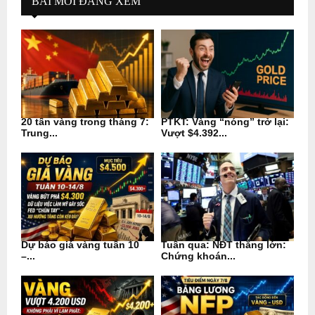
BÀI MỚI ĐÁNG XEM
20 tấn vàng trong tháng 7:
PTKT: Vàng “nóng” trở lại:
Trung...
Vượt $4.392...
Dự báo giá vàng tuần 10
Tuần qua: NĐT thắng lớn:
–...
Chứng khoán...