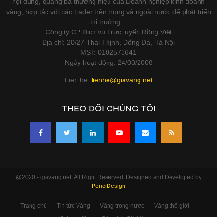
nội dung, quảng bá thương hiệu của Doanh nghiệp kinh doanh
vàng, hợp tác với các trader trên trong và ngoài nước để phát triển
thị trường…
Công ty CP Dịch vụ Trực tuyến Rồng Việt
Địa chỉ: 20/27 Thái Thịnh, Đống Đa, Hà Nội
MST: 0102573641
Ngày hoạt động: 24/03/2008
Liên hệ:
lienhe@giavang.net
THEO DÕI CHÚNG TÔI
@2020 - giavang.net. All Right Reserved. Designed and Developed by
PenciDesign
Trang chủ
Tin tức Vàng
Vàng trong nước
Vàng thế giới