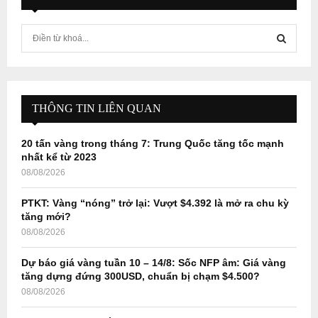
S
e
a
S
r
c
E
h
THÔNG TIN LIÊN QUAN
f
A
o
20 tấn vàng trong tháng 7: Trung Quốc tăng tốc mạnh
r
R
nhất kể từ 2023
:
08/08/2026
C
PTKT: Vàng “nóng” trở lại: Vượt $4.392 là mở ra chu kỳ
H
tăng mới?
08/08/2026
Dự báo giá vàng tuần 10 – 14/8: Sốc NFP âm: Giá vàng
tăng dựng đứng 300USD, chuẩn bị chạm $4.500?
08/08/2026