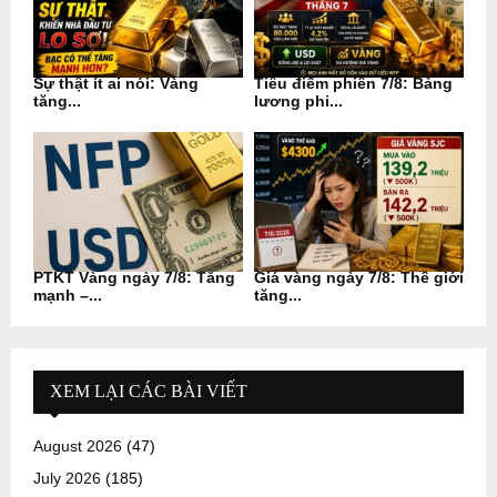
Sự thật ít ai nói: Vàng
Tiêu điểm phiên 7/8: Bảng
tăng...
lương phi...
PTKT Vàng ngày 7/8: Tăng
Giá vàng ngày 7/8: Thế giới
mạnh –...
tăng...
XEM LẠI CÁC BÀI VIẾT
August 2026
(47)
July 2026
(185)