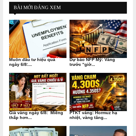
BÀI MỚI ĐÁNG XEM
Muốn đầu tư hiệu quả
Dự báo NFP Mỹ: Vàng
ngày 6/8:...
trước “giờ...
Giá vàng ngày 6/8: Miếng
PTKT vàng: Hormuz hạ
thấp hơn...
nhiệt, vàng tăng...