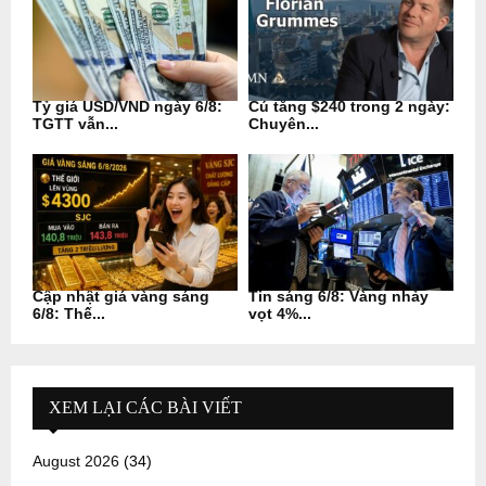
Tỷ giá USD/VND ngày 6/8:
Cú tăng $240 trong 2 ngày:
TGTT vẫn...
Chuyên...
Cập nhật giá vàng sáng
Tin sáng 6/8: Vàng nhảy
6/8: Thế...
vọt 4%...
XEM LẠI CÁC BÀI VIẾT
August 2026
(34)