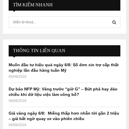
TÌM KIẾM NHANH
S
e
a
S
r
c
E
h
THÔNG TIN LIÊN QUAN
f
A
o
Muốn đầu tư hiệu quả ngày 6/8: Số đơn xin trợ cấp thất
r
R
nghiệp lần đầu hàng tuần Mỹ
:
06/08/2026
C
Dự báo NFP Mỹ: Vàng trước “giờ G” – Bứt phá hay đảo
H
chiều khi dữ liệu việc làm công bố?
06/08/2026
Giá vàng ngày 6/8: Miếng thấp hơn nhẫn tới gần 2 triệu
– giá bất ngờ quay xe vào phiên chiều
06/08/2026