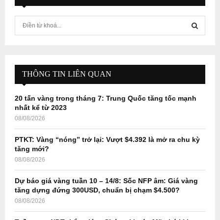
S
e
a
S
r
c
E
h
THÔNG TIN LIÊN QUAN
f
A
o
20 tấn vàng trong tháng 7: Trung Quốc tăng tốc mạnh
r
R
nhất kể từ 2023
:
08/08/2026
C
PTKT: Vàng “nóng” trở lại: Vượt $4.392 là mở ra chu kỳ
H
tăng mới?
08/08/2026
Dự báo giá vàng tuần 10 – 14/8: Sốc NFP âm: Giá vàng
tăng dựng đứng 300USD, chuẩn bị chạm $4.500?
08/08/2026