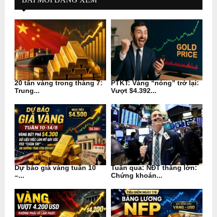
20 tấn vàng trong tháng 7:
PTKT: Vàng “nóng” trở lại:
Trung...
Vượt $4.392...
Dự báo giá vàng tuần 10
Tuần qua: NĐT thắng lớn:
–...
Chứng khoán...