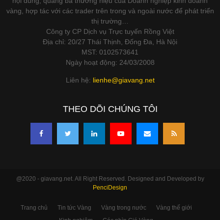
nội dung, quảng bá thương hiệu của Doanh nghiệp kinh doanh
vàng, hợp tác với các trader trên trong và ngoài nước để phát triển
thị trường…
Công ty CP Dịch vụ Trực tuyến Rồng Việt
Địa chỉ: 20/27 Thái Thịnh, Đống Đa, Hà Nội
MST: 0102573641
Ngày hoạt động: 24/03/2008
Liên hệ:
lienhe@giavang.net
THEO DÕI CHÚNG TÔI
@2020 - giavang.net. All Right Reserved. Designed and Developed by
PenciDesign
Trang chủ
Tin tức Vàng
Vàng trong nước
Vàng thế giới