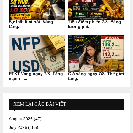
Sự thật ít ai nói: Vàng
Tiêu điểm phiên 7/8: Bảng
tăng...
lương phi...
PTKT Vàng ngày 7/8: Tăng
Giá vàng ngày 7/8: Thế giới
mạnh –...
tăng...
XEM LẠI CÁC BÀI VIẾT
August 2026
(47)
July 2026
(185)