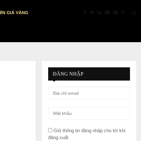
ÌN GIÁ VÀNG
PTKT: VÀNG “NÓNG” TRỞ LẠI: VƯỢT $4.39
ĐĂNG NHẬP
Giữ thông tin đăng nhập cho tới khi
đăng xuất