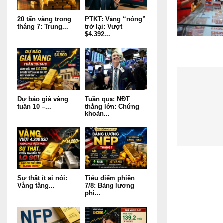
20 tấn vàng trong
PTKT: Vàng “nóng”
tháng 7: Trung...
trở lại: Vượt
$4.392...
Dự báo giá vàng
Tuần qua: NĐT
tuần 10 –...
thắng lớn: Chứng
khoán...
Sự thật ít ai nói:
Tiêu điểm phiên
Vàng tăng...
7/8: Bảng lương
phi...