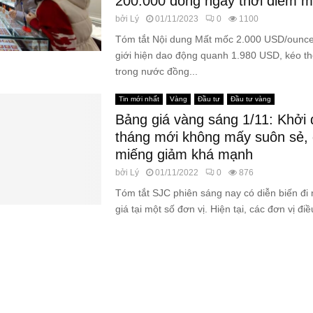
200.000 đồng ngay thời điểm 
bởi
Lý
01/11/2023
0
1100
Tóm tắt Nội dung Mất mốc 2.000 USD/ounce,
giới hiện dao động quanh 1.980 USD, kéo t
trong nước đồng...
Tin mới nhất
Vàng
Đầu tư
Đầu tư vàng
Bảng giá vàng sáng 1/11: Khởi
tháng mới không mấy suôn sẻ, 
miếng giảm khá mạnh
bởi
Lý
01/11/2022
0
876
Tóm tắt SJC phiên sáng nay có diễn biến đi
giá tại một số đơn vị. Hiện tại, các đơn vị điều