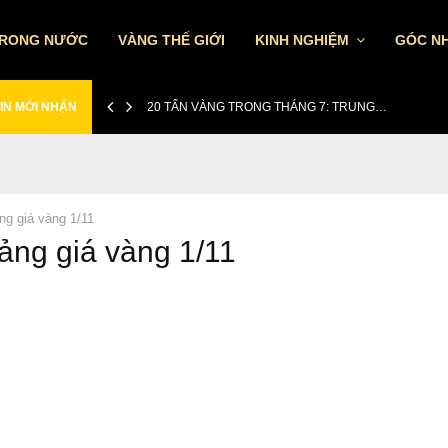
TRONG NƯỚC
VÀNG THẾ GIỚI
KINH NGHIỆM
GÓC NH
IN MỚI NHẬN
20 TẤN VÀNG TRONG THÁNG 7: TRUNG…
ng giá vàng 1/11
bảng giá vàng 1/11