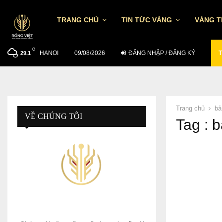
TRANG CHỦ
TIN TỨC VÀNG
VÀNG 
C
HANOI
TỶ GIÁ USD/VND NGÀY 7/8: TGTT TĂNG…
09/08/2026
ĐĂNG NHẬP / ĐĂNG KÝ
T
29.1
Trang chủ
bả
VỀ CHÚNG TÔI
Tag : 