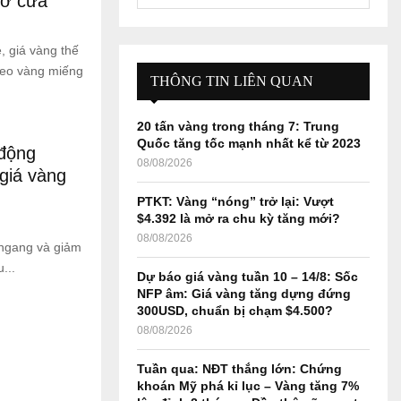
mở cửa
e
a
S
r
 giá vàng thế
c
E
heo vàng miếng
h
THÔNG TIN LIÊN QUAN
f
A
o
20 tấn vàng trong tháng 7: Trung
r
R
Quốc tăng tốc mạnh nhất kể từ 2023
 động
:
08/08/2026
C
giá vàng
PTKT: Vàng “nóng” trở lại: Vượt
H
$4.392 là mở ra chu kỳ tăng mới?
08/08/2026
 ngang và giảm
...
Dự báo giá vàng tuần 10 – 14/8: Sốc
NFP âm: Giá vàng tăng dựng đứng
300USD, chuẩn bị chạm $4.500?
08/08/2026
Tuần qua: NĐT thắng lớn: Chứng
khoán Mỹ phá kỉ lục – Vàng tăng 7%