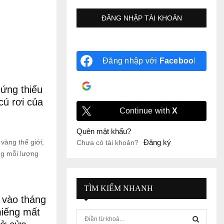
Đăng nhập với
Facebook
Đăng nhập với
Google
ứng thiếu
cú rơi của
Continue with
X
Quên mật khẩu?
àng thế giới,
Đăng ký
Chưa có tài khoản?
ng mỗi lượng
TÌM KIẾM NHANH
 vào tháng
miếng mất
S