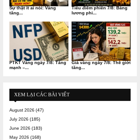
Sự thật ít ai nói: Vàng
Tiêu điểm phiên 7/8: Bảng
tăng...
lương phi...
PTKT Vàng ngày 7/8: Tăng
Giá vàng ngày 7/8: Thế giới
mạnh –...
tăng...
XEM LẠI CÁC BÀI VIẾT
August 2026
(47)
July 2026
(185)
June 2026
(183)
May 2026
(168)