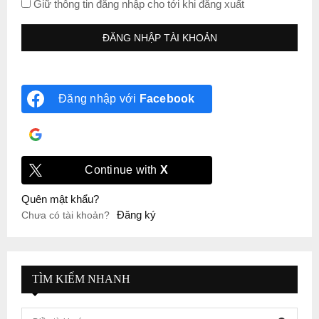
Giữ thông tin đăng nhập cho tới khi đăng xuất
Đăng nhập với
Facebook
Đăng nhập với
Google
Continue with
X
Quên mật khẩu?
Đăng ký
Chưa có tài khoản?
TÌM KIẾM NHANH
S