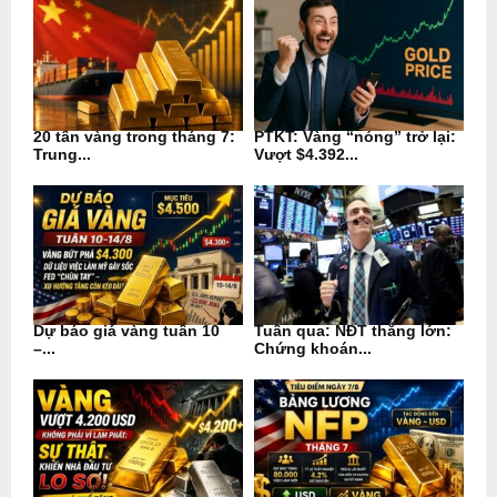
20 tấn vàng trong tháng 7:
PTKT: Vàng “nóng” trở lại:
Trung...
Vượt $4.392...
Dự báo giá vàng tuần 10
Tuần qua: NĐT thắng lớn:
–...
Chứng khoán...