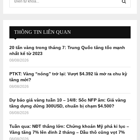
e
a
S
r
c
E
h
THÔNG TIN LIÊN QUAN
f
A
o
20 tấn vàng trong tháng 7: Trung Quốc tăng tốc mạnh
r
R
nhất kể từ 2023
:
08/08/2026
C
PTKT: Vàng “nóng” trở lại: Vượt $4.392 là mở ra chu kỳ
H
tăng mới?
08/08/2026
Dự báo giá vàng tuần 10 – 14/8: Sốc NFP âm: Giá vàng
tăng dựng đứng 300USD, chuẩn bị chạm $4.500?
08/08/2026
Tuần qua: NĐT thắng lớn: Chứng khoán Mỹ phá kỉ lục –
Vàng tăng 7% lên đỉnh 2 tháng – Dầu thô cũng vọt 7%
08/08/2026