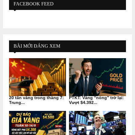
FACEBOOK FEED
BÀI MỚI ĐÁNG XEM
20 tấn vàng trong tháng 7:
PTKT: Vàng “nóng” trở lại:
Trung...
Vượt $4.392...