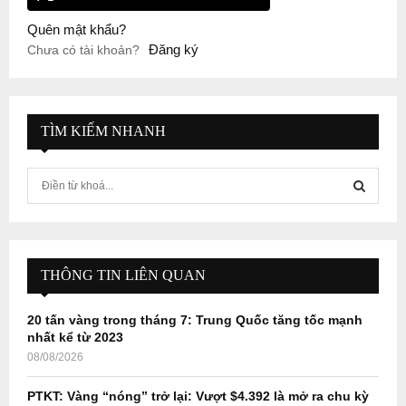
Quên mật khẩu?
Đăng ký
Chưa có tài khoản?
TÌM KIẾM NHANH
S
e
a
S
r
c
E
h
THÔNG TIN LIÊN QUAN
f
A
o
20 tấn vàng trong tháng 7: Trung Quốc tăng tốc mạnh
r
R
nhất kể từ 2023
:
08/08/2026
C
PTKT: Vàng “nóng” trở lại: Vượt $4.392 là mở ra chu kỳ
H