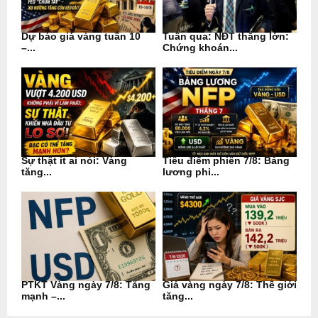
Dự báo giá vàng tuần 10
Tuần qua: NĐT thắng lớn:
–...
Chứng khoán...
Sự thật ít ai nói: Vàng
Tiêu điểm phiên 7/8: Bảng
tăng...
lương phi...
PTKT Vàng ngày 7/8: Tăng
Giá vàng ngày 7/8: Thế giới
mạnh –...
tăng...