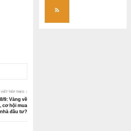
 VIẾT TIẾP THEO
8/9: Vàng về
, cơ hội mua
 nhà đầu tư?