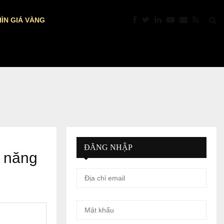
ÌN GIÁ VÀNG
TỶ GIÁ USD/VND NGÀY 6/8: TGTT VẪN…
ĐĂNG NHẬP
 năng