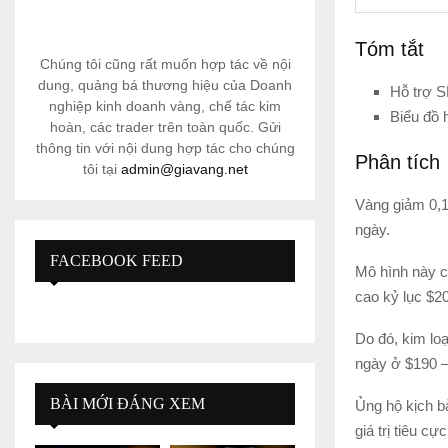
Tóm tắt
Chúng tôi cũng rất muốn hợp tác về nội
dung, quảng bá thương hiệu của Doanh
Hỗ trợ S
nghiệp kinh doanh vàng, chế tác kim
Biểu đồ 
hoàn, các trader trên toàn quốc. Gửi
thông tin với nội dung hợp tác cho chúng
Phân tích
tôi tại
admin@giavang.net
Vàng giảm 0,1
ngày.
FACEBOOK FEED
Mô hình này c
cao kỷ lục $20
Do đó, kim lo
ngày ở $190 –
BÀI MỚI ĐÁNG XEM
Ủng hộ kịch b
giá trị tiêu c