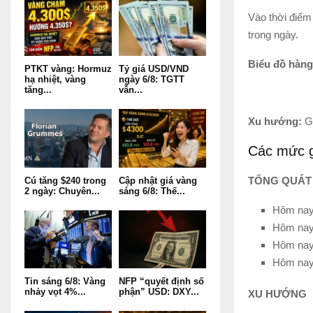
Vào thời điểm
trong ngày.
Biểu đồ hàng
PTKT vàng: Hormuz
Tỷ giá USD/VND
hạ nhiệt, vàng
ngày 6/8: TGTT
tăng...
vẫn...
Xu hướng:
G
Các mức g
TỔNG QUÁT
Cú tăng $240 trong
Cập nhật giá vàng
2 ngày: Chuyên...
sáng 6/8: Thế...
Hôm nay 
Hôm nay 
Hôm nay 
Hôm nay
Tin sáng 6/8: Vàng
NFP “quyết định số
nhảy vọt 4%...
phận” USD: DXY...
XU HƯỚNG