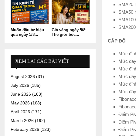
SMA20 h
SMA50 h
SMA100 
SMA200 
Muốn đầu tư hiệu
Giá vàng ngày 5/8:
quả ngày 5/8...
Thế giới bốc...
CẤP ĐỘ
Mức đỉnh
Mức đáy 
XEM LẠI CÁC BÀI VIẾT
Mức đỉnh
Mức đáy 
August 2026
(31)
Mức đỉnh
July 2026
(185)
Mức đáy 
June 2026
(183)
Fibonacc
May 2026
(168)
Fibonacc
April 2026
(171)
Điểm Piv
March 2026
(192)
Điểm Piv
Điểm Piv
February 2026
(123)