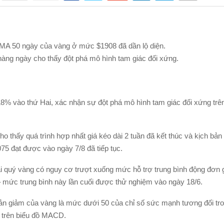
MA 50 ngày của vàng ở mức $1908 đã dần lộ diện.
hàng ngày cho thấy đột phá mô hình tam giác đối xứng.
8% vào thứ Hai, xác nhận sự đột phá mô hình tam giác đối xứng trê
ho thấy quá trình hợp nhất giá kéo dài 2 tuần đã kết thúc và kịch bả
75 đạt được vào ngày 7/8 đã tiếp tục.
ại quý vàng có nguy cơ trượt xuống mức hỗ trợ trung bình động đơn g
 mức trung bình này lần cuối được thử nghiệm vào ngày 18/6.
ản giảm của vàng là mức dưới 50 của chỉ số sức mạnh tương đối tr
ực trên biểu đồ MACD.