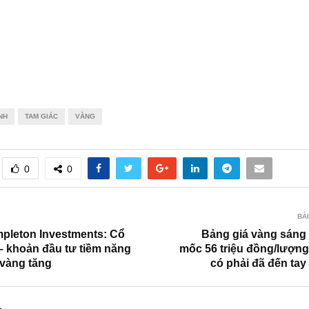
NH
TAM GIÁC
VÀNG
0
0
BÀI
mpleton Investments: Cổ
Bảng giá vàng sáng 
– khoản đầu tư tiềm năng
mốc 56 triệu đồng/lượng
 vàng tăng
có phải đã đến tay
.