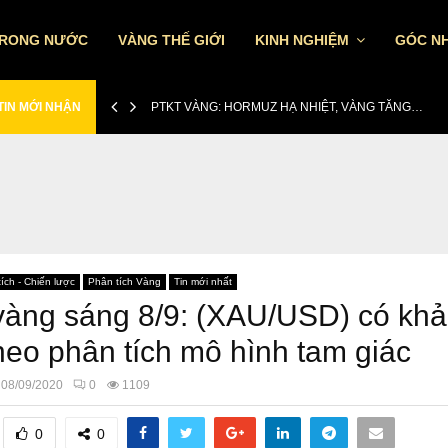
TRONG NƯỚC
VÀNG THẾ GIỚI
KINH NGHIỆM
GÓC NH
TIN MỚI NHẬN
PTKT VÀNG: HORMUZ HẠ NHIỆT, VÀNG TĂNG…
ích - Chiến lược
Phân tích Vàng
Tin mới nhất
àng sáng 8/9: (XAU/USD) có khả
heo phân tích mô hình tam giác
08/09/2020
0
1109
0
0