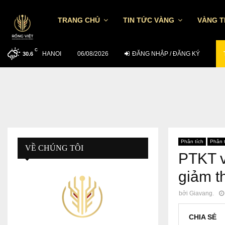
TRANG CHỦ
TIN TỨC VÀNG
VÀNG 
C
HANOI
TỶ GIÁ USD/VND NGÀY 5/8: CÁC NHTM…
06/08/2026
ĐĂNG NHẬP / ĐĂNG KÝ
30.6
Phân tích
Phân t
VỀ CHÚNG TÔI
PTKT v
giảm t
bởi
Giavang.
CHIA SẺ