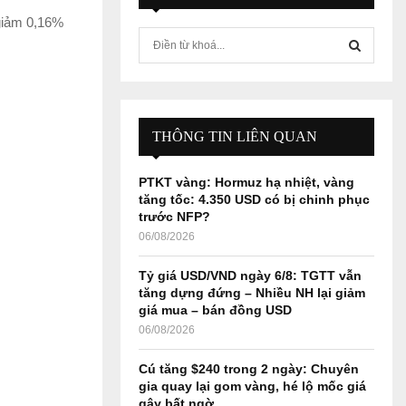
 giảm 0,16%
S
e
a
S
r
c
E
h
THÔNG TIN LIÊN QUAN
f
A
o
PTKT vàng: Hormuz hạ nhiệt, vàng
r
R
tăng tốc: 4.350 USD có bị chinh phục
:
trước NFP?
C
06/08/2026
H
Tỷ giá USD/VND ngày 6/8: TGTT vẫn
tăng dựng đứng – Nhiều NH lại giảm
giá mua – bán đồng USD
06/08/2026
Cú tăng $240 trong 2 ngày: Chuyên
gia quay lại gom vàng, hé lộ mốc giá
gây bất ngờ