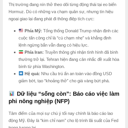
Thị trường đang nín thở theo dõi từng động thái tại eo biển
Hormuz. Dù có những va chạm quân sự, nhưng tín hiệu
ngoại giao lại đang phát đi thông điệp tích cực:
Phía Mỹ:
Tổng thống Donald Trump nhận định các
cuộc tấn công chỉ là “cú chạm nhẹ” và khẳng định
lệnh ngừng bắn vẫn đang có hiệu lực.
Phía Iran:
Truyền thông ghi nhận tình hình đã bình
thường trở lại. Tehran hiện đang cân nhắc đề xuất hòa
bình từ phía Washington.
Hệ quả:
Nhu cầu trú ẩn an toàn vào đồng USD
giảm bớt, tạo “khoảng thở” cho giá vàng bứt phá.
Dữ liệu “sống còn”: Báo cáo việc làm
phi nông nghiệp (NFP)
Tâm điểm của mọi sự chú ý tối nay chính là báo cáo lao
động Mỹ. Đây là “kim chỉ nam” cho lộ trình lãi suất của Fed
trong tương lai.