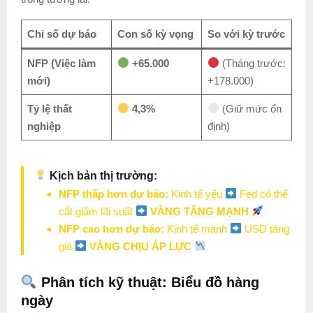
Chỉ số dự báo
Con số kỳ vọng
So với kỳ trước
NFP (Việc làm
+65.000
(Tháng trước:
mới)
+178.000)
Tỷ lệ thất
4,3%
(Giữ mức ổn
nghiệp
định)
Kịch bản thị trường:
NFP thấp hơn dự báo:
Kinh tế yếu
Fed có thể
cắt giảm lãi suất
VÀNG TĂNG MẠNH
NFP cao hơn dự báo:
Kinh tế mạnh
USD tăng
giá
VÀNG CHỊU ÁP LỰC
Phân tích kỹ thuật: Biểu đồ hàng
ngày