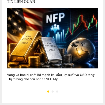
TIN LIÊN QUAN
Vàng và bạc bị chốt lời mạnh khi dầu, lợi suất và USD tăng:
C
Thị trường chờ “cú nổ” từ NFP Mỹ
h