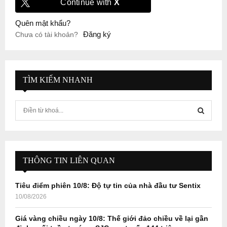
Continue with
X
Quên mật khẩu?
Đăng ký
Chưa có tài khoản?
TÌM KIẾM NHANH
S
e
a
S
r
c
E
h
THÔNG TIN LIÊN QUAN
f
A
o
Tiêu điểm phiên 10/8: Độ tự tin của nhà đầu tư Sentix
r
R
10/08/2026
:
C
Giá vàng chiều ngày 10/8: Thế giới đảo chiều về lại gần