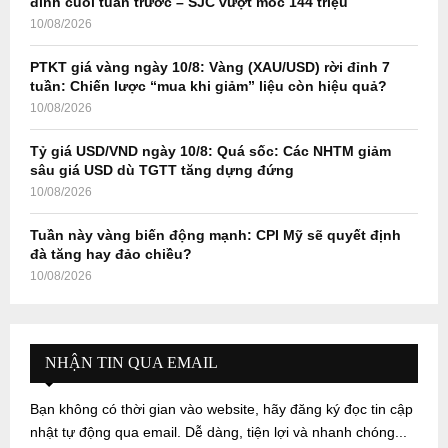
đỉnh cuối tuần trước – SJC vượt mốc 144 triệu
H
10/08/2026
PTKT giá vàng ngày 10/8: Vàng (XAU/USD) rời đỉnh 7
tuần: Chiến lược “mua khi giảm” liệu còn hiệu quả?
10/08/2026
Tỷ giá USD/VND ngày 10/8: Quá sốc: Các NHTM giảm
sâu giá USD dù TGTT tăng dựng đứng
10/08/2026
Tuần này vàng biến động mạnh: CPI Mỹ sẽ quyết định
đà tăng hay đảo chiều?
10/08/2026
NHẬN TIN QUA EMAIL
Bạn không có thời gian vào website, hãy đăng ký đọc tin cập
nhật tự động qua email. Dễ dàng, tiện lợi và nhanh chóng...