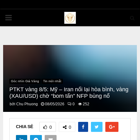
PRIMARY
MENU
Góc nhìn Giá Vàng
Tin mới nhất
PTKT vàng 8/5: Mỹ – Iran nối lại hòa bình, vàng
(XAU/USD) chờ “bom tấn” NFP bùng nổ
bởi
Chu Phuong
08/05/2026
0
252
CHIA SẺ
0
0