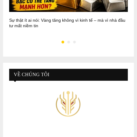
Sự thật ít ai nói: Vàng tăng không vì kinh tế – mà vì nhà đầu
P
tư mất niềm tin
N
VỀ CHÚNG TÔI