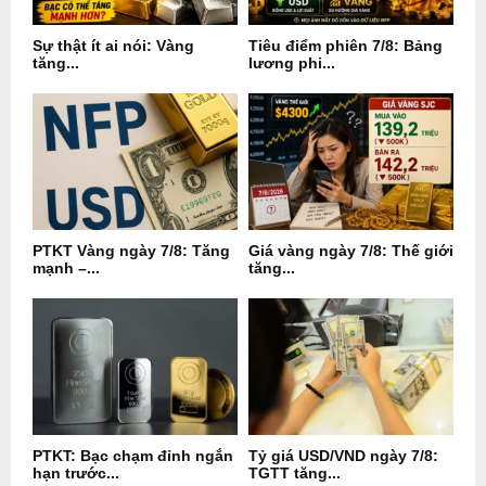
Sự thật ít ai nói: Vàng
Tiêu điểm phiên 7/8: Bảng
tăng...
lương phi...
PTKT Vàng ngày 7/8: Tăng
Giá vàng ngày 7/8: Thế giới
mạnh –...
tăng...
PTKT: Bạc chạm đỉnh ngắn
Tỷ giá USD/VND ngày 7/8:
hạn trước...
TGTT tăng...