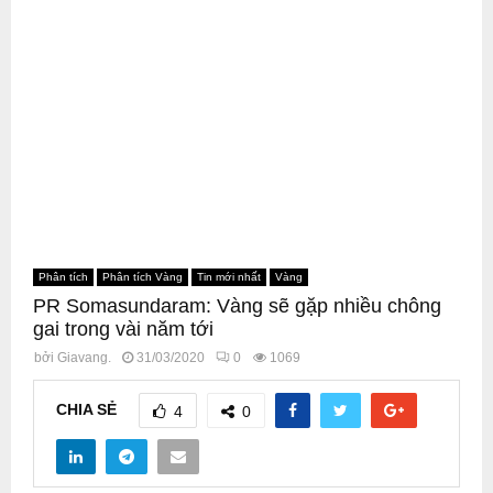
Phân tích
Phân tích Vàng
Tin mới nhất
Vàng
PR Somasundaram: Vàng sẽ gặp nhiều chông
gai trong vài năm tới
bởi
Giavang.
31/03/2020
0
1069
CHIA SẺ
4
0