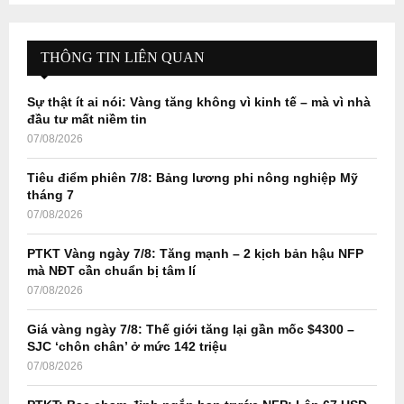
S
r
c
E
h
THÔNG TIN LIÊN QUAN
f
A
o
Sự thật ít ai nói: Vàng tăng không vì kinh tế – mà vì nhà
r
R
đầu tư mất niềm tin
:
07/08/2026
C
Tiêu điểm phiên 7/8: Bảng lương phi nông nghiệp Mỹ
H
tháng 7
07/08/2026
PTKT Vàng ngày 7/8: Tăng mạnh – 2 kịch bản hậu NFP
mà NĐT cần chuẩn bị tâm lí
07/08/2026
Giá vàng ngày 7/8: Thế giới tăng lại gần mốc $4300 –
SJC ‘chôn chân’ ở mức 142 triệu
07/08/2026