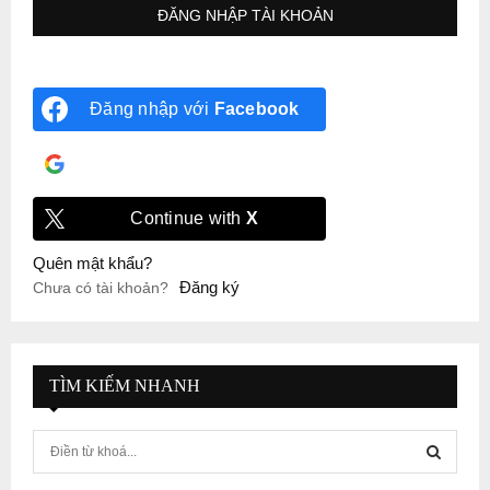
Đăng nhập với
Facebook
Đăng nhập với
Google
Continue with
X
Quên mật khẩu?
Đăng ký
Chưa có tài khoản?
TÌM KIẾM NHANH
S
e
a