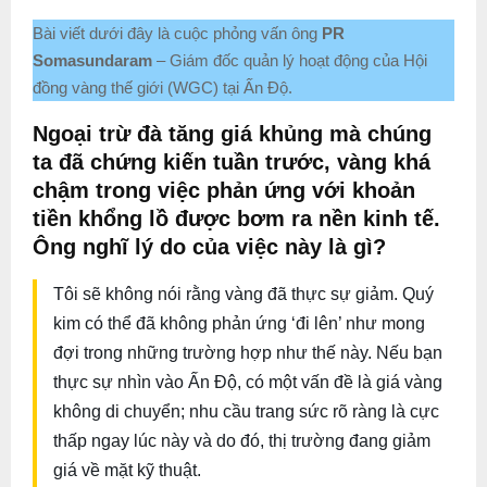
Bài viết dưới đây là cuộc phỏng vấn ông
PR
Somasundaram
– Giám đốc quản lý hoạt động của Hội
đồng vàng thế giới (WGC) tại Ấn Độ.
Ngoại trừ đà tăng giá khủng mà chúng
ta đã chứng kiến tuần trước, vàng khá
chậm trong việc phản ứng với khoản
tiền khổng lồ được bơm ra nền kinh tế.
Ông nghĩ lý do của việc này là gì?
Tôi sẽ không nói rằng vàng đã thực sự giảm. Quý
kim có thể đã không phản ứng ‘đi lên’ như mong
đợi trong những trường hợp như thế này. Nếu bạn
thực sự nhìn vào Ấn Độ, có một vấn đề là giá vàng
không di chuyển; nhu cầu trang sức rõ ràng là cực
thấp ngay lúc này và do đó, thị trường đang giảm
giá về mặt kỹ thuật.