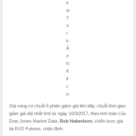
e
w
Y
o
r
k.
Ả
n
h:
K
it
c
o.
Giá vàng có chuỗi 6 phiên giảm giá liên tiếp, chuỗi thời gian
giảm giá dài nhất tính từ ngày 10/3/2017, theo tính toán của
Dow Jones Market Data.
Bob Haberkorn
, chiến lược gia
tại RJO Futures, nhận định: