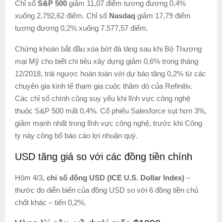
Chỉ số
S&P 500
giảm 11,07 điểm tương đương 0,4%
xuống 2.792,62 điểm. Chỉ số
Nasdaq
giảm 17,79 điểm
tương đương 0,2% xuống 7.577,57 điểm.
Chứng khoán bắt đầu xóa bớt đà tăng sau khi Bộ Thương
mại Mỹ cho biết chi tiêu xây dựng giảm 0,6% trong tháng
12/2018, trái ngược hoàn toàn với dự báo tăng 0,2% từ các
chuyên gia kinh tế tham gia cuộc thăm dò của Refinitiv.
Các chỉ số chính cũng suy yếu khi lĩnh vực công nghệ
thuộc S&P 500 mất 0,4%. Cổ phiếu Salesforce sụt hơn 3%,
giảm mạnh nhất trong lĩnh vực công nghệ, trước khi Công
ty này công bố báo cáo lợi nhuận quý.
USD tăng giá so với các đồng tiền chính
Hôm 4/3,
chỉ số đồng USD (ICE U.S. Dollar Index)
–
thước đo diễn biến của đồng USD so với 6 đồng tiền chủ
chốt khác – tiến 0,2%.