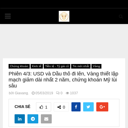
PRIMARY
MENU
Chứng khoán
Kinh tế
Tiền tệ - Tỷ giá cũ
Tin mới nhất
Vàng
Phiên 4/3: USD và Dầu thô đi lên, Vàng thiết lập
mạch giảm dài nhất 2 năm, chứng khoán Mỹ lùi
sâu
bởi
Giavang.
05/03/2019
0
1037
CHIA SẺ
1
0