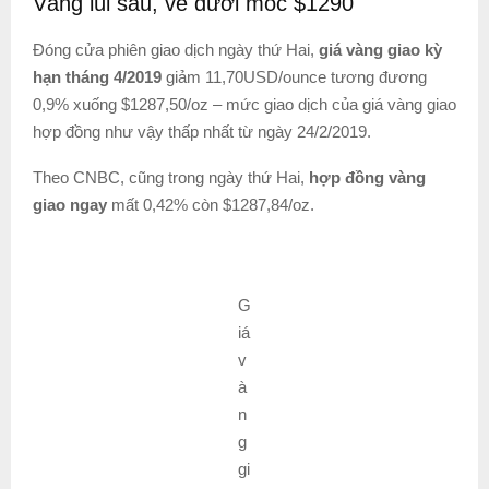
Vàng lùi sâu, về dưới mốc $1290
Đóng cửa phiên giao dịch ngày thứ Hai,
giá vàng giao kỳ
hạn tháng 4/2019
giảm 11,70USD/ounce tương đương
0,9% xuống $1287,50/oz – mức giao dịch của giá vàng giao
hợp đồng như vậy thấp nhất từ ngày 24/2/2019.
Theo CNBC, cũng trong ngày thứ Hai,
hợp đồng vàng
giao ngay
mất 0,42% còn $1287,84/oz.
G
iá
v
à
n
g
gi