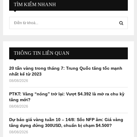
TÌM KIẾM NHANH
S
e
a
S
r
c
E
h
THÔNG TIN LIÊN QUAN
f
A
o
20 tấn vàng trong tháng 7: Trung Quốc tăng tốc mạnh
r
R
nhất kể từ 2023
:
08/08/2026
C
PTKT: Vàng “nóng” trở lại: Vượt $4.392 là mở ra chu kỳ
H
tăng mới?
08/08/2026
Dự báo giá vàng tuần 10 – 14/8: Sốc NFP âm: Giá vàng
tăng dựng đứng 300USD, chuẩn bị chạm $4.500?
08/08/2026