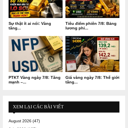
Sự thật ít ai nói: Vàng
Tiêu điểm phiên 7/8: Bảng
tăng...
lương phi...
PTKT Vàng ngày 7/8: Tăng
Giá vàng ngày 7/8: Thế giới
mạnh –...
tăng...
XEM LẠI CÁC BÀI VIẾT
August 2026
(47)