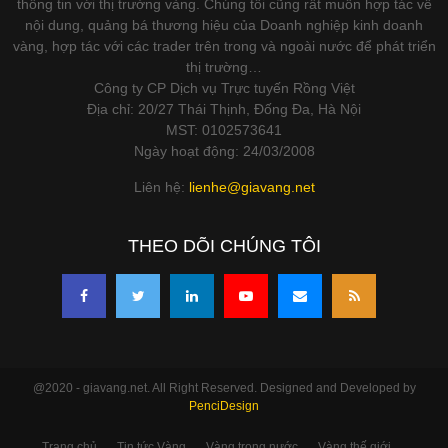
thông tin với thị trường vàng. Chúng tôi cũng rất muốn hợp tác về
nội dung, quảng bá thương hiệu của Doanh nghiệp kinh doanh
vàng, hợp tác với các trader trên trong và ngoài nước để phát triển
thị trường…
Công ty CP Dịch vụ Trực tuyến Rồng Việt
Địa chỉ: 20/27 Thái Thịnh, Đống Đa, Hà Nội
MST: 0102573641
Ngày hoạt động: 24/03/2008
Liên hệ:
lienhe@giavang.net
THEO DÕI CHÚNG TÔI
@2020 - giavang.net. All Right Reserved. Designed and Developed by
PenciDesign
Trang chủ
Tin tức Vàng
Vàng trong nước
Vàng thế giới