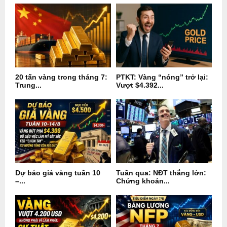
20 tấn vàng trong tháng 7:
PTKT: Vàng “nóng” trở lại:
Trung...
Vượt $4.392...
Dự báo giá vàng tuần 10
Tuần qua: NĐT thắng lớn:
–...
Chứng khoán...