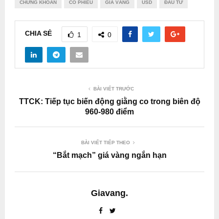
CHỨNG KHOÁN
CỔ PHIẾU
GIÁ VÀNG
USD
ĐẦU TƯ
CHIA SẺ
1
0
BÀI VIẾT TRƯỚC
TTCK: Tiếp tục biến động giằng co trong biên độ
960-980 điểm
BÀI VIẾT TIẾP THEO
“Bắt mạch” giá vàng ngắn hạn
Giavang.