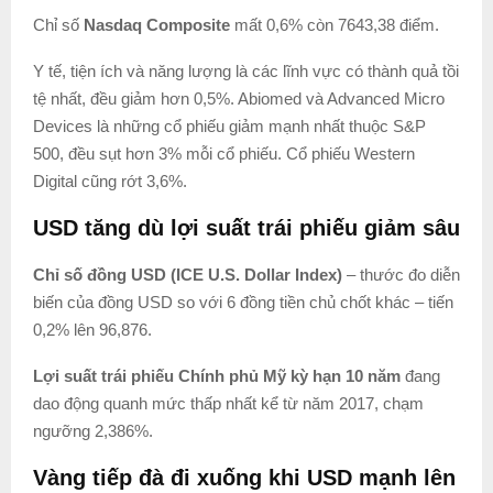
Chỉ số
Nasdaq Composite
mất 0,6% còn 7643,38 điểm.
Y tế, tiện ích và năng lượng là các lĩnh vực có thành quả tồi
tệ nhất, đều giảm hơn 0,5%. Abiomed và Advanced Micro
Devices là những cổ phiếu giảm mạnh nhất thuộc S&P
500, đều sụt hơn 3% mỗi cổ phiếu. Cổ phiếu Western
Digital cũng rớt 3,6%.
USD tăng dù lợi suất trái phiếu giảm sâu
Chỉ số đồng USD (ICE U.S. Dollar Index)
– thước đo diễn
biến của đồng USD so với 6 đồng tiền chủ chốt khác – tiến
0,2% lên 96,876.
Lợi suất trái phiếu Chính phủ Mỹ kỳ hạn 10 năm
đang
dao động quanh mức thấp nhất kể từ năm 2017, chạm
ngưỡng 2,386%.
Vàng tiếp đà đi xuống khi USD mạnh lên