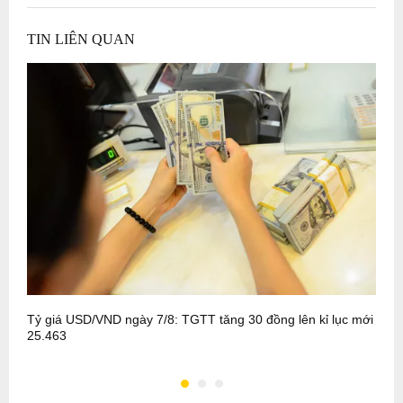
TIN LIÊN QUAN
Tỷ giá USD/VND ngày 7/8: TGTT tăng 30 đồng lên kỉ lục mới
E
25.463
v