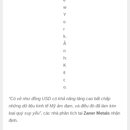
w
Y
o
r
k.
Ả
n
h:
K
it
c
o.
“Có vẻ như đồng USD có khả năng tăng cao bất chấp
những dữ liệu kinh tế Mỹ ảm đạm, và điều đó đã làm kim
loại quý suy yếu”
, các nhà phân tích tại
Zaner Metals
nhận
định.