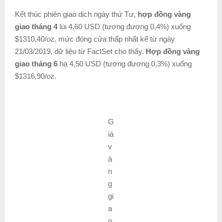
Kết thúc phiên giao dịch ngày thứ Tư,
hợp đồng vàng
giao tháng 4
lùi 4,60 USD (tương đương 0,4%) xuống
$1310,40/oz, mức đóng cửa thấp nhất kể từ ngày
21/03/2019, dữ liệu từ FactSet cho thấy.
Hợp đồng vàng
giao tháng 6
hạ 4,50 USD (tương đương 0,3%) xuống
$1316,90/oz.
G
iá
v
à
n
g
gi
a
o