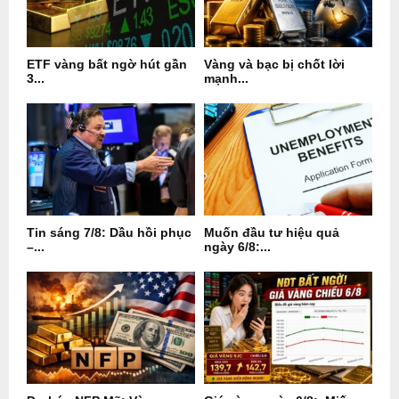
ETF vàng bất ngờ hút gần
Vàng và bạc bị chốt lời
3...
mạnh...
Tin sáng 7/8: Dầu hồi phục
Muốn đầu tư hiệu quả
–...
ngày 6/8:...