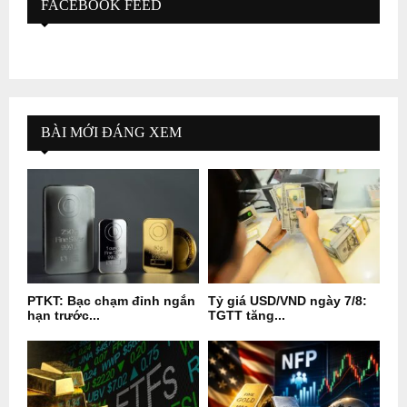
FACEBOOK FEED
BÀI MỚI ĐÁNG XEM
PTKT: Bạc chạm đỉnh ngắn
Tỷ giá USD/VND ngày 7/8:
hạn trước...
TGTT tăng...