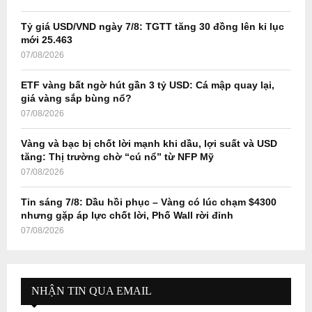
C
Tỷ giá USD/VND ngày 7/8: TGTT tăng 30 đồng lên kỉ lục
H
mới 25.463
07/08/2026
ETF vàng bất ngờ hút gần 3 tỷ USD: Cá mập quay lại,
giá vàng sắp bùng nổ?
07/08/2026
Vàng và bạc bị chốt lời mạnh khi dầu, lợi suất và USD
tăng: Thị trường chờ “cú nổ” từ NFP Mỹ
07/08/2026
Tin sáng 7/8: Dầu hồi phục – Vàng có lúc chạm $4300
nhưng gặp áp lực chốt lời, Phố Wall rời đỉnh
07/08/2026
NHẬN TIN QUA EMAIL