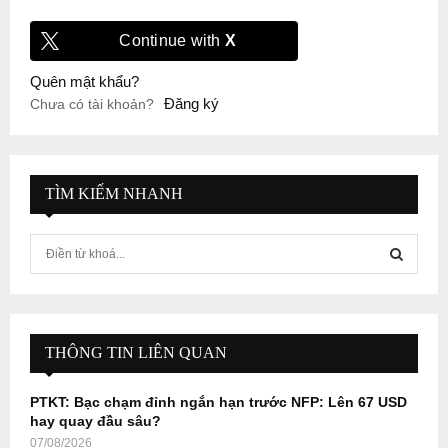
Continue with
X
Quên mật khẩu?
Đăng ký
Chưa có tài khoản?
TÌM KIẾM NHANH
S
e
a
S
r
c
E
h
THÔNG TIN LIÊN QUAN
f
A
o
PTKT: Bạc chạm đỉnh ngắn hạn trước NFP: Lên 67 USD
r
R
hay quay đầu sâu?
:
07/08/2026