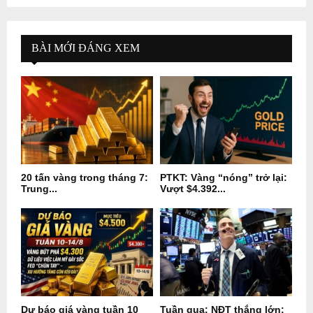
BÀI MỚI ĐÁNG XEM
20 tấn vàng trong tháng 7:
PTKT: Vàng “nóng” trở lại:
Trung...
Vượt $4.392...
Dự báo giá vàng tuần 10
Tuần qua: NĐT thắng lớn: