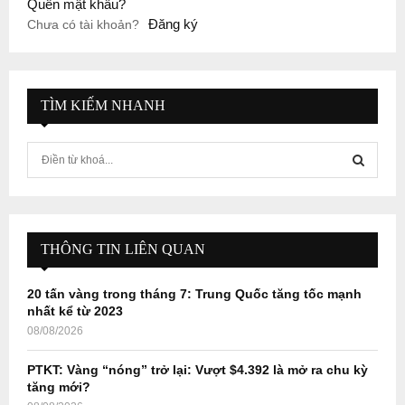
Quên mật khẩu?
Đăng ký
Chưa có tài khoản?
TÌM KIẾM NHANH
S
e
a
S
r
c
E
h
THÔNG TIN LIÊN QUAN
f
A
o
20 tấn vàng trong tháng 7: Trung Quốc tăng tốc mạnh
r
R
nhất kể từ 2023
:
08/08/2026
C
PTKT: Vàng “nóng” trở lại: Vượt $4.392 là mở ra chu kỳ
H
tăng mới?