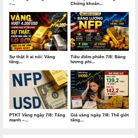
–...
Chứng khoán...
Sự thật ít ai nói: Vàng
Tiêu điểm phiên 7/8: Bảng
tăng...
lương phi...
PTKT Vàng ngày 7/8: Tăng
Giá vàng ngày 7/8: Thế giới
mạnh –...
tăng...