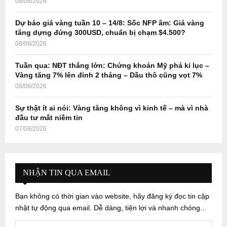
08/08/2026
Dự báo giá vàng tuần 10 – 14/8: Sốc NFP âm: Giá vàng
tăng dựng đứng 300USD, chuẩn bị chạm $4.500?
08/08/2026
Tuần qua: NĐT thắng lớn: Chứng khoán Mỹ phá kỉ lục –
Vàng tăng 7% lên đỉnh 2 tháng – Dầu thô cũng vọt 7%
08/08/2026
Sự thật ít ai nói: Vàng tăng không vì kinh tế – mà vì nhà
đầu tư mất niềm tin
07/08/2026
NHẬN TIN QUA EMAIL
Bạn không có thời gian vào website, hãy đăng ký đọc tin cập
nhật tự động qua email. Dễ dàng, tiện lợi và nhanh chóng...