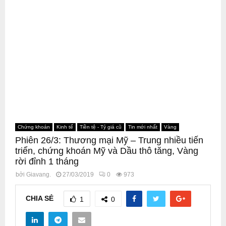
Chứng khoán
Kinh tế
Tiền tệ - Tỷ giá cũ
Tin mới nhất
Vàng
Phiên 26/3: Thương mại Mỹ – Trung nhiều tiến
triển, chứng khoán Mỹ và Dầu thô tăng, Vàng
rời đỉnh 1 tháng
bởi
Giavang.
27/03/2019
0
973
CHIA SẺ
1
0