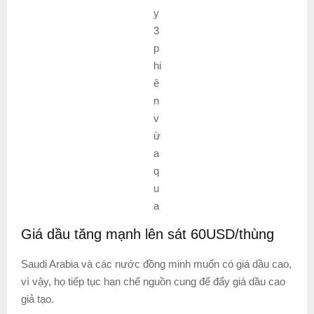
y
3
p
hi
ê
n
v
ừ
a
q
u
a
Giá dầu tăng mạnh lên sát 60USD/thùng
Saudi Arabia và các nước đồng minh muốn có giá dầu cao,
vì vậy, họ tiếp tục hạn chế nguồn cung để đẩy giá dầu cao
giả tạo.