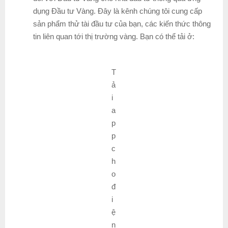
dụng Đầu tư Vàng. Đây là kênh chúng tôi cung cấp
sản phẩm thử tài đầu tư của bạn, các kiến thức thông
tin liên quan tới thị trường vàng. Bạn có thể tải ở:
T
ả
i
a
p
p
c
h
o
đ
i
ệ
n