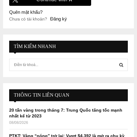
Quên mật khẩu?
Đăng ký
Chưa có tài khoản?
TÌM KIẾM NHANH
S
e
a
S
r
c
E
h
THÔNG TIN LIÊN QUAN
f
A
o
20 tấn vàng trong tháng 7: Trung Quốc tăng tốc mạnh
r
R
nhất kể từ 2023
:
08/08/2026
C
PTKT: Vàng “nóng” trở lại: Vượt $4.392 là mở ra chu kỳ