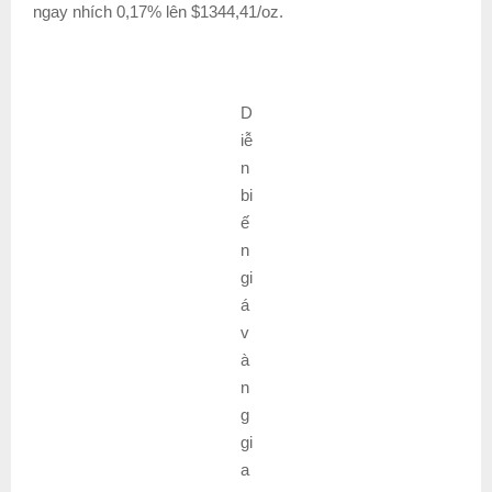
ngay nhích 0,17% lên $1344,41/oz.
D
iễ
n
bi
ế
n
gi
á
v
à
n
g
gi
a