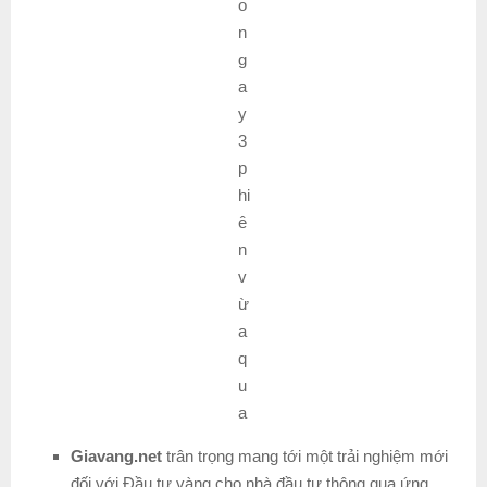
o
n
g
a
y
3
p
hi
ê
n
v
ừ
a
q
u
a
Giavang.net
trân trọng mang tới một trải nghiệm mới
đối với Đầu tư vàng cho nhà đầu tư thông qua ứng