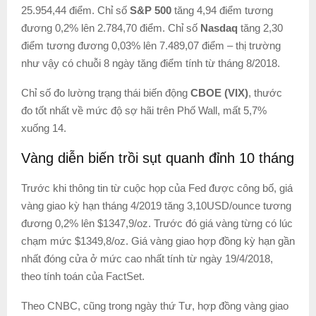
25.954,44 điểm. Chỉ số
S&P 500
tăng 4,94 điểm tương
đương 0,2% lên 2.784,70 điểm. Chỉ số
Nasdaq
tăng 2,30
điểm tương đương 0,03% lên 7.489,07 điểm – thị trường
như vậy có chuỗi 8 ngày tăng điểm tính từ tháng 8/2018.
Chỉ số đo lường trạng thái biến động
CBOE (VIX)
, thước
đo tốt nhất về mức độ sợ hãi trên Phố Wall, mất 5,7%
xuống 14.
Vàng diễn biến trồi sụt quanh đỉnh 10 tháng
Trước khi thông tin từ cuộc họp của Fed được công bố, giá
vàng giao kỳ hạn tháng 4/2019 tăng 3,10USD/ounce tương
đương 0,2% lên $1347,9/oz. Trước đó giá vàng từng có lúc
chạm mức $1349,8/oz. Giá vàng giao hợp đồng kỳ hạn gần
nhất đóng cửa ở mức cao nhất tính từ ngày 19/4/2018,
theo tính toán của FactSet.
Theo CNBC, cũng trong ngày thứ Tư, hợp đồng vàng giao