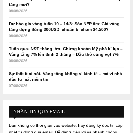
H
tăng mới?
08/08/2026
Dự báo giá vàng tuần 10 – 14/8: Sốc NFP âm: Giá vàng
tăng dựng đứng 300USD, chuẩn bị chạm $4.500?
08/08/2026
Tuần qua: NĐT thắng lớn: Chứng khoán Mỹ phá kỉ lục –
Vàng tăng 7% lên đỉnh 2 tháng – Dầu thô cũng vọt 7%
08/08/2026
Sự thật ít ai nói: Vàng tăng không vì kinh tế – mà vì nhà
đầu tư mất niềm tin
07/08/2026
NHẬN TIN QUA EMAIL
Bạn không có thời gian vào website, hãy đăng ký đọc tin cập
nhật tự động qua email. Dễ dàng, tiện lợi và nhanh chóng...