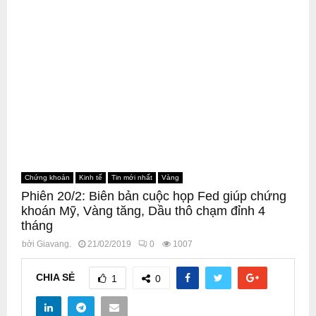
Chứng khoán
Kinh tế
Tin mới nhất
Vàng
Phiên 20/2: Biên bản cuộc họp Fed giúp chứng
khoán Mỹ, Vàng tăng, Dầu thô chạm đỉnh 4
tháng
bởi
Giavang.
21/02/2019
0
1007
CHIA SẺ
1
0