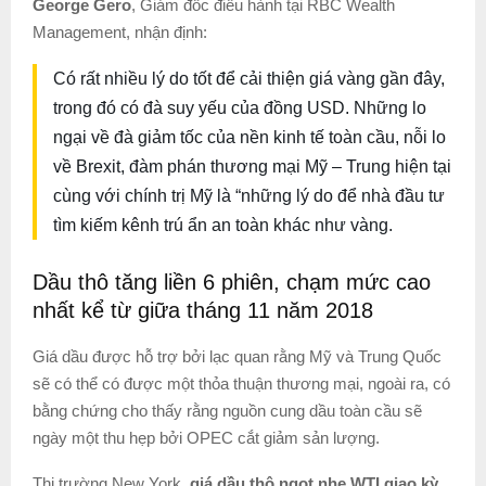
George Gero
, Giám đốc điều hành tại RBC Wealth
Management, nhận định:
Có rất nhiều lý do tốt để cải thiện giá vàng gần đây,
trong đó có đà suy yếu của đồng USD. Những lo
ngại về đà giảm tốc của nền kinh tế toàn cầu, nỗi lo
về Brexit, đàm phán thương mại Mỹ – Trung hiện tại
cùng với chính trị Mỹ là “những lý do để nhà đầu tư
tìm kiếm kênh trú ẩn an toàn khác như vàng.
Dầu thô tăng liền 6 phiên, chạm mức cao
nhất kể từ giữa tháng 11 năm 2018
Giá dầu được hỗ trợ bởi lạc quan rằng Mỹ và Trung Quốc
sẽ có thể có được một thỏa thuận thương mại, ngoài ra, có
bằng chứng cho thấy rằng nguồn cung dầu toàn cầu sẽ
ngày một thu hẹp bởi OPEC cắt giảm sản lượng.
Thị trường New York,
giá dầu thô ngọt nhẹ WTI giao kỳ