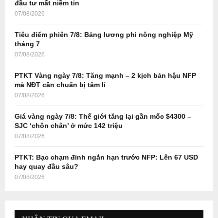
đầu tư mất niềm tin
:
07/08/2026
C
Tiêu điểm phiên 7/8: Bảng lương phi nông nghiệp Mỹ
H
tháng 7
07/08/2026
PTKT Vàng ngày 7/8: Tăng mạnh – 2 kịch bản hậu NFP
mà NĐT cần chuẩn bị tâm lí
07/08/2026
Giá vàng ngày 7/8: Thế giới tăng lại gần mốc $4300 –
SJC ‘chôn chân’ ở mức 142 triệu
07/08/2026
PTKT: Bạc chạm đỉnh ngắn hạn trước NFP: Lên 67 USD
hay quay đầu sâu?
07/08/2026