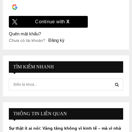
Đăng nhập với
Google
Continue with
X
Quên mật khẩu?
Đăng ký
Chưa có tài khoản?
TÌM KIẾM NHANH
S
e
a
S
r
c
E
h
THÔNG TIN LIÊN QUAN
f
A
o
Sự thật ít ai nói: Vàng tăng không vì kinh tế – mà vì nhà
r
R