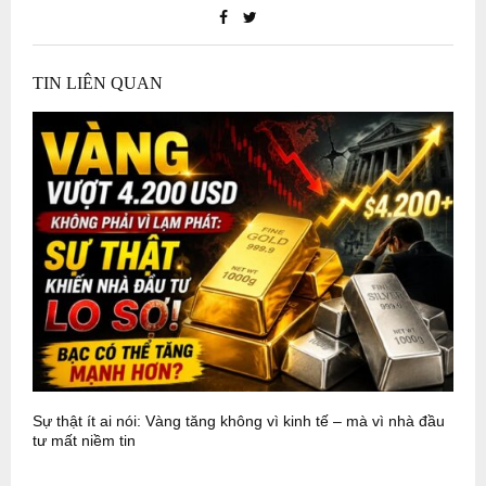
TIN LIÊN QUAN
Sự thật ít ai nói: Vàng tăng không vì kinh tế – mà vì nhà đầu
P
tư mất niềm tin
N