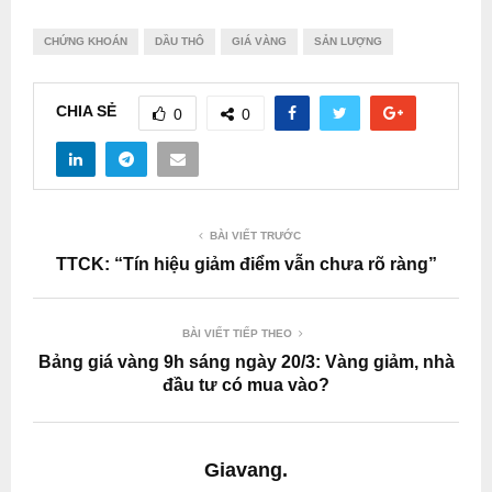
CHỨNG KHOÁN
DẦU THÔ
GIÁ VÀNG
SẢN LƯỢNG
CHIA SẺ
0
0
BÀI VIẾT TRƯỚC
TTCK: “Tín hiệu giảm điểm vẫn chưa rõ ràng”
BÀI VIẾT TIẾP THEO
Bảng giá vàng 9h sáng ngày 20/3: Vàng giảm, nhà
đầu tư có mua vào?
Giavang.