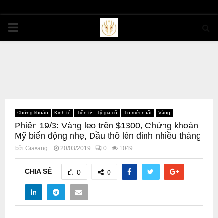
PRIMARY
MENU
Chứng khoán
Kinh tế
Tiền tệ - Tỷ giá cũ
Tin mới nhất
Vàng
Phiên 19/3: Vàng leo trên $1300, Chứng khoán
Mỹ biến động nhẹ, Dầu thô lên đỉnh nhiều tháng
bởi
Giavang.
20/03/2019
0
1049
CHIA SẺ
0
0