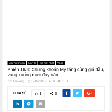
Chứng khoán
Kinh tế
Tin mới nhất
Vàng
Phiên 16/4: Chứng khoán Mỹ tăng cùng giá dầu,
vàng xuống mức đáy năm
bởi
Giavang.
17/04/2019
0
1151
CHIA SẺ
1
0