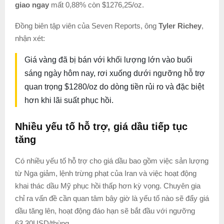
giao ngay
mất 0,88% còn $1276,25/oz.
Đồng biên tập viên của Seven Reports, ông
Tyler Richey
,
nhận xét:
Giá vàng đã bị bán với khối lượng lớn vào buổi
sáng ngày hôm nay, rơi xuống dưới ngưỡng hỗ trợ
quan trọng $1280/oz do dòng tiền rủi ro và đặc biệt
hơn khi lãi suất phục hồi.
Nhiều yếu tố hỗ trợ, giá dầu tiếp tục
tăng
Có nhiều yếu tố hỗ trợ cho giá dầu bao gồm việc sản lượng
từ Nga giảm, lệnh trừng phạt của Iran và việc hoạt động
khai thác dầu Mỹ phục hồi thấp hơn kỳ vọng. Chuyên gia
chỉ ra vấn đề cần quan tâm bây giờ là yếu tố nào sẽ đẩy giá
dầu tăng lên, hoạt động đáo hạn sẽ bắt đầu với ngưỡng
63,30USD/thùng.