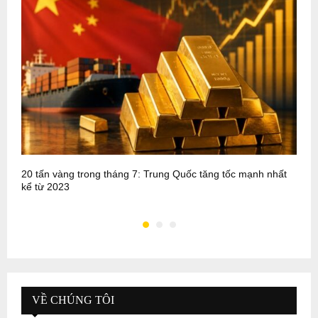
20 tấn vàng trong tháng 7: Trung Quốc tăng tốc mạnh nhất
P
kể từ 2023
m
VỀ CHÚNG TÔI