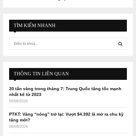
TÌM KIẾM NHANH
S
e
a
S
r
c
E
h
THÔNG TIN LIÊN QUAN
f
A
o
20 tấn vàng trong tháng 7: Trung Quốc tăng tốc mạnh
r
R
nhất kể từ 2023
:
08/08/2026
C
PTKT: Vàng “nóng” trở lại: Vượt $4.392 là mở ra chu kỳ
H
tăng mới?
08/08/2026