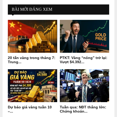
BÀI MỚI ĐÁNG XEM
20 tấn vàng trong tháng 7:
PTKT: Vàng “nóng” trở lại:
Trung...
Vượt $4.392...
Dự báo giá vàng tuần 10
Tuần qua: NĐT thắng lớn:
–...
Chứng khoán...