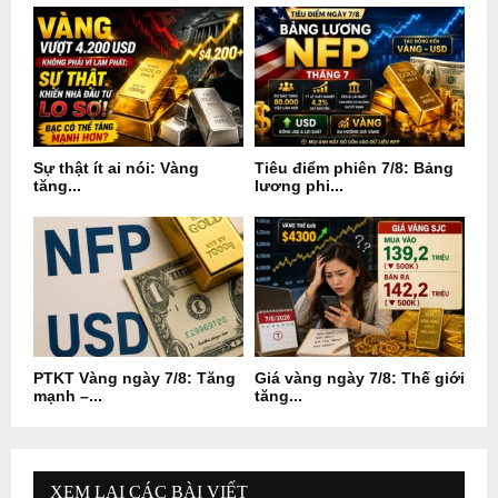
Sự thật ít ai nói: Vàng
Tiêu điểm phiên 7/8: Bảng
tăng...
lương phi...
PTKT Vàng ngày 7/8: Tăng
Giá vàng ngày 7/8: Thế giới
mạnh –...
tăng...
XEM LẠI CÁC BÀI VIẾT