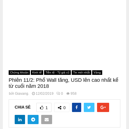
Chứng khoán
Kinh tế
Tiền tệ - Tỷ giá cũ
Tin mới nhất
Vàng
Phiên 11/2: Phố Wall tăng, USD lên cao nhất kể
từ cuối năm 2018
bởi
Giavang.
12/02/2019
0
958
CHIA SẺ
1
0