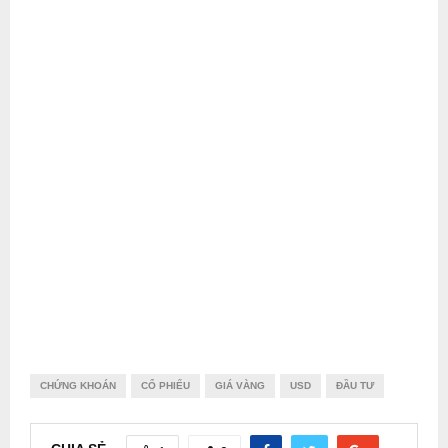
CHỨNG KHOÁN
CỔ PHIẾU
GIÁ VÀNG
USD
ĐẦU TƯ