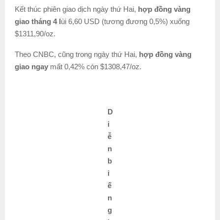
Kết thúc phiên giao dịch ngày thứ Hai,
hợp đồng vàng
giao tháng 4 l
ùi 6,60 USD (tương đương 0,5%) xuống
$1311,90/oz.
Theo CNBC, cũng trong ngày thứ Hai,
hợp đồng vàng
giao ngay
mất 0,42% còn $1308,47/oz.
D
i
ễ
n
b
i
ế
n
g