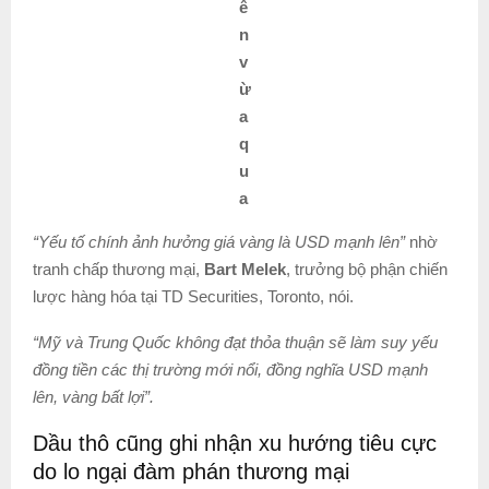
ê
n
v
ừ
a
q
u
a
“Yếu tố chính ảnh hưởng giá vàng là USD mạnh lên”
nhờ
tranh chấp thương mại,
Bart Melek
, trưởng bộ phận chiến
lược hàng hóa tại TD Securities, Toronto, nói.
“Mỹ và Trung Quốc không đạt thỏa thuận sẽ làm suy yếu
đồng tiền các thị trường mới nổi, đồng nghĩa USD mạnh
lên, vàng bất lợi”.
Dầu thô cũng ghi nhận xu hướng tiêu cực
do lo ngại đàm phán thương mại