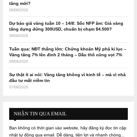
H
tăng mới?
08/08/2026
Dự báo giá vàng tuần 10 – 14/8: Sốc NFP âm: Giá vàng
tăng dựng đứng 300USD, chuẩn bị chạm $4.500?
08/08/2026
Tuần qua: NĐT thắng lớn: Chứng khoán Mỹ phá kỉ lục –
Vàng tăng 7% lên đỉnh 2 tháng – Dầu thô cũng vọt 7%
08/08/2026
Sự thật ít ai nói: Vàng tăng không vì kinh tế – mà vì nhà
đầu tư mất niềm tin
07/08/2026
NHẬN TIN QUA EMAIL
Bạn không có thời gian vào website, hãy đăng ký đọc tin cập
nhật tự động qua email. Dễ dàng, tiện lợi và nhanh chóng...