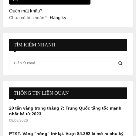
Quên mật khẩu?
Đăng ký
Chưa có tài khoản?
TÌM KIẾM NHANH
S
e
a
S
r
c
E
h
THÔNG TIN LIÊN QUAN
f
A
o
20 tấn vàng trong tháng 7: Trung Quốc tăng tốc mạnh
r
R
nhất kể từ 2023
:
08/08/2026
C
PTKT: Vàng “nóng” trở lại: Vượt $4.392 là mở ra chu kỳ