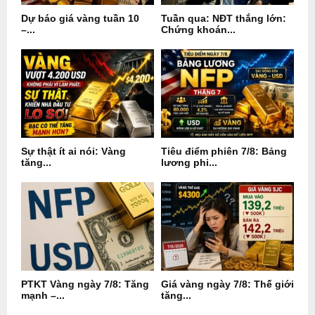
Dự báo giá vàng tuần 10
Tuần qua: NĐT thắng lớn:
–...
Chứng khoán...
Sự thật ít ai nói: Vàng
Tiêu điểm phiên 7/8: Bảng
tăng...
lương phi...
PTKT Vàng ngày 7/8: Tăng
Giá vàng ngày 7/8: Thế giới
mạnh –...
tăng...