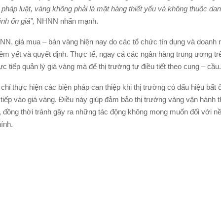
 pháp luật, vàng không phải là mặt hàng thiết yếu và không thuộc d
ình ổn giá”
,
NHNN nhấn mạnh.
N, giá mua – bán vàng hiện nay do các tổ chức tín dụng và doanh n
êm yết và quyết định. Thực tế, ngay cả các ngân hàng trung ương trê
c tiếp quản lý giá vàng mà để thị trường tự điều tiết theo cung – cầu.
hỉ thực hiện các biện pháp can thiệp khi thị trường có dấu hiệu bất
c tiếp vào giá vàng. Điều này giúp đảm bảo thị trường vàng vận hành 
g, đồng thời tránh gây ra những tác động không mong muốn đối với nề
hính.