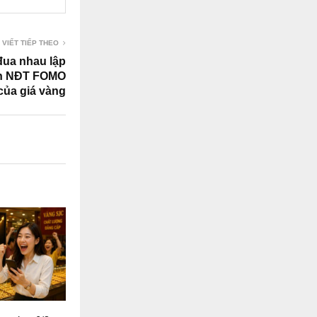
 VIẾT TIẾP THEO
đua nhau lập
nh NĐT FOMO
của giá vàng