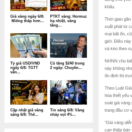
khẩu.
Giá vàng ngày 6/8:
PTKT vàng: Hormuz
Thời gian gần
Miếng thấp hơn...
hạ nhiệt, vàng
tăng...
xuất phát từ c
mại bất ổn, c
giới. Điều này
và kéo theo sự
NHNN cho biết
Tỷ giá USD/VND
Cú tăng $240 trong
ngày 6/8: TGTT
2 ngày: Chuyên...
này không nha
vẫn...
ổn định thị tr
Theo Luật Gi
hóa thiết yếu
soát giá vàng 
trạng đầu cơ v
Cập nhật giá vàng
Tin sáng 6/8: Vàng
sáng 6/8: Thế...
nhảy vọt 4%...
“Giá vàng diễn
can thiệp bán 