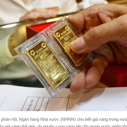
 phản hồi, Ngân hàng Nhà nước (NHNN) cho biết giá vàng trong nướ
từ giá vàng thế giới, do nguồn cung vàng tiêu thụ trong nước phần l