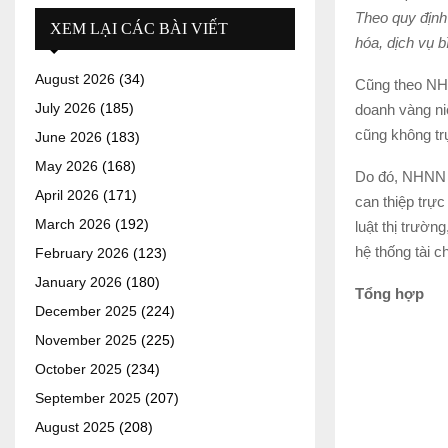
Theo quy định
XEM LẠI CÁC BÀI VIẾT
hóa, dịch vụ b
August 2026
(34)
Cũng theo NHN
July 2026
(185)
doanh vàng ni
cũng không trự
June 2026
(183)
May 2026
(168)
Do đó, NHNN c
April 2026
(171)
can thiệp trự
March 2026
(192)
luật thị trườn
hệ thống tài c
February 2026
(123)
January 2026
(180)
Tổng hợp
December 2025
(224)
November 2025
(225)
October 2025
(234)
September 2025
(207)
August 2025
(208)