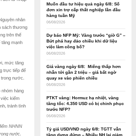
Muốn đầu tư hiệu quả ngày 6/8: Số
r
R
đơn xin trợ cấp thất nghiệp lần đầu
:
hàng tuần Mỹ
C
. Nguyên nhân
06/08/2026
nh sách thương
H
ng trên thế
Dự báo NFP Mỹ: Vàng trước “giờ G” –
Bứt phá hay đảo chiều khi dữ liệu
tế tăng mạnh
việc làm công bố?
06/08/2026
ới, mức tăng
Giá vàng ngày 6/8: Miếng thấp hơn
 trực tiếp để
nhẫn tới gần 2 triệu – giá bất ngờ
g trong nước.
quay xe vào phiên chiều
06/08/2026
o nhóm hàng
PTKT vàng: Hormuz hạ nhiệt, vàng
 việc kiểm
tăng tốc: 4.350 USD có bị chinh phục
nh, tránh tình
trước NFP?
06/08/2026
ời điểm NHNN
Tỷ giá USD/VND ngày 6/8: TGTT vẫn
trong nước.
tăng dựng đứng – Nhiều NH lại giảm