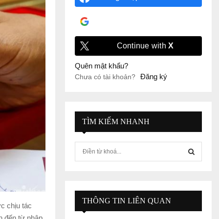
Đăng nhập với
Google
Continue with
X
Quên mật khẩu?
Đăng ký
Chưa có tài khoản?
TÌM KIẾM NHANH
S
e
a
S
r
c
E
h
THÔNG TIN LIÊN QUAN
c chịu tác
f
A
ớn đến từ nhập
o