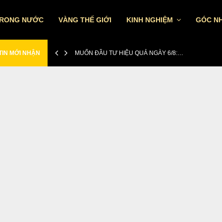
TRONG NƯỚC
VÀNG THẾ GIỚI
KINH NGHIỆM
GÓC NH
TIN MỚI NHẬN
MUỐN ĐẦU TƯ HIỆU QUẢ NGÀY 6/8:…