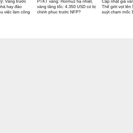
ỹ: Vàng trước
PTKT vàng: Hormuz hạ nhiệt,
Cập nhật giá và
phá hay đảo
vàng tăng tốc: 4.350 USD có bị
Thế giới vọt lê
iệu việc làm công
chinh phục trước NFP?
suýt chạm mốc 1