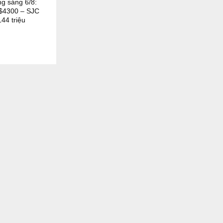
ng sáng 6/8:
n $4300 – SJC
44 triệu