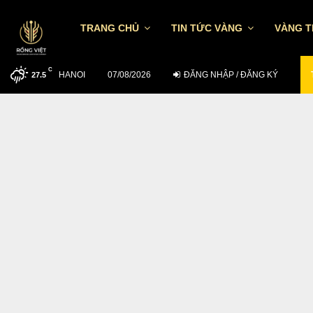
TRANG CHỦ
TIN TỨC VÀNG
VÀNG 
C
HANOI
MUỐN ĐẦU TƯ HIỆU QUẢ NGÀY 5/8…
07/08/2026
ĐĂNG NHẬP / ĐĂNG KÝ
27.5