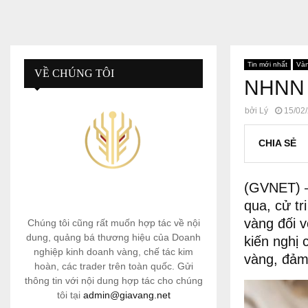
Tin mới nhất
Và
VỀ CHÚNG TÔI
NHNN t
bởi
Lý
15/02
CHIA SẺ
(GVNET) –
qua, cử tr
vàng đối v
Chúng tôi cũng rất muốn hợp tác về nội
dung, quảng bá thương hiệu của Doanh
kiến nghị
nghiệp kinh doanh vàng, chế tác kim
vàng, đảm 
hoàn, các trader trên toàn quốc. Gửi
thông tin với nội dung hợp tác cho chúng
tôi tại
admin@giavang.net