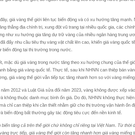
 đây, giá vàng thế giới liên tục biến động và có xu hướng tăng mạnh
ăng thẳng địa chính trị, xung đột vũ trang tại nhiều quốc gia, các chí
ũng như xu hướng gia tăng dự trữ vàng của nhiều ngân hàng trung ươ
 đã đẩy nhu cầu tiêu thụ vàng vật chất lên cao, khiến giá vàng quốc 
 biến động tại thị trường trong nước.
, mặc dù giá vàng trong nước tăng theo xu hướng chung của thế gi
nh bằng giá vàng quốc tế. Thực tế, sau khi NHNN can thiệp bán vàng
ường, giá vàng thế giới vẫn tiếp tục tăng nhanh hơn so với vàng miến
á năm 2012 và Luật Giá sửa đổi năm 2023, vàng không được xếp và
 và không thuộc danh mục bình ổn giá. Do đó, NHNN không thực hiện
mà chỉ can thiệp khi cần thiết nhằm giữ cho thị trường vận hành ổn đị
à biến động bất thường gây tác động tiêu cực đến nền kinh tế.
 biến tăng cả trên thế giới chứ không chỉ riêng tại Việt Nam. Từ th
vàng trực tiếp, giá vàng thế giới còn tăng nhanh hơn giá vàng miếng 