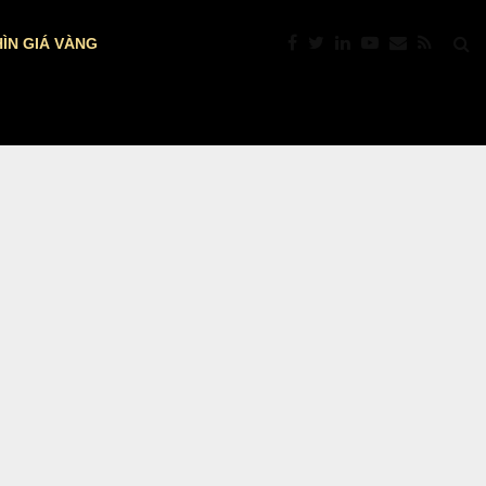
ÌN GIÁ VÀNG
DỰ BÁO NFP MỸ: VÀNG TRƯỚC “GIỜ…