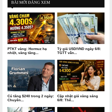
BÀI MỚI ĐÁNG XEM
PTKT vàng: Hormuz hạ
Tỷ giá USD/VND ngày 6/8:
nhiệt, vàng tăng...
TGTT vẫn...
Cú tăng $240 trong 2 ngày:
Cập nhật giá vàng sáng
Chuyên...
6/8: Thế...