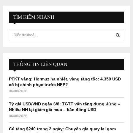
TÌM KIẾM NHANH
S
e
a
S
r
c
E
h
THÔNG TIN LIÊN QUAN
f
A
o
PTKT vàng: Hormuz hạ nhiệt, vàng tăng tốc: 4.350 USD
r
R
có bị chinh phục trước NFP?
:
06/08/2026
C
Tỷ giá USD/VND ngày 6/8: TGTT vẫn tăng dựng đứng –
H
Nhiều NH lại giảm giá mua – bán đồng USD
06/08/2026
Cú tăng $240 trong 2 ngày: Chuyên gia quay lại gom