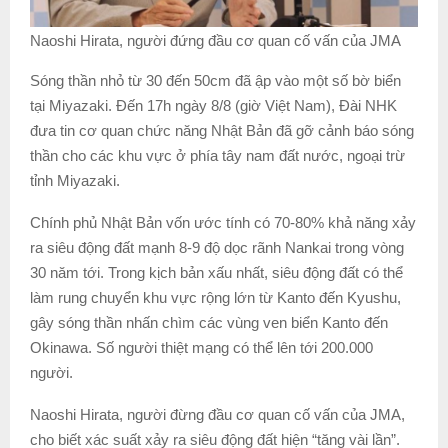
Naoshi Hirata, người đứng đầu cơ quan cố vấn của JMA
Sóng thần nhỏ từ 30 đến 50cm đã ập vào một số bờ biển
tại Miyazaki. Đến 17h ngày 8/8 (giờ Việt Nam), Đài NHK
đưa tin cơ quan chức năng Nhật Bản đã gỡ cảnh báo sóng
thần cho các khu vực ở phía tây nam đất nước, ngoại trừ
tỉnh Miyazaki.
Chính phủ Nhật Bản vốn ước tính có 70-80% khả năng xảy
ra siêu động đất mạnh 8-9 độ dọc rãnh Nankai trong vòng
30 năm tới. Trong kịch bản xấu nhất, siêu động đất có thể
làm rung chuyển khu vực rộng lớn từ Kanto đến Kyushu,
gây sóng thần nhấn chìm các vùng ven biển Kanto đến
Okinawa. Số người thiệt mạng có thể lên tới 200.000
người.
Naoshi Hirata, người đừng đầu cơ quan cố vấn của JMA,
cho biết xác suất xảy ra siêu động đất hiện “tăng vài lần”.