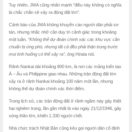
Tuy nhiên, JMA cũng nhấn mạnh “điều này không có nghĩa
là chắc chắn sẽ xảy ra động đất lớn”.
Cảnh báo của JMA không khuyến cáo người dân phải sơ
tán, nhưng nhắc nhở cần duy trì cảnh giác trong khoảng
một tuần.
“Không thể dự đoán chính xác các khu vực cần
chuẩn bị ứng phó, nhưng tất cả đều phải thận trọng trước
mọi tình huống có thể xảy ra”,
ông Hirata nói.
Rãnh Nankai dài khoảng 800 km, là nơi các mảng kiến tạo
Á – Âu và Philippine giao nhau. Những trận động đất lớn
xảy ra ở rãnh Nankai khoảng 100 năm một lần, nhưng
không thể dự đoán chính xác thời điểm.
Trong lịch sử, các trận động đất ở rãnh ngầm này gây thiệt
hại nghiêm trọng, lần gần nhất là vào ngày 21/12/1946, gây
sóng thần lớn, khiến 1.330 người chết.
Nhà chức trách Nhật Bản cũng kêu gọi người dân cố định