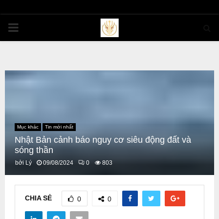
PRIMARY
MENU
Mục khác
Tin mới nhất
Nhật Bản cảnh báo nguy cơ siêu động đất và
sóng thần
bởi
Lý
09/08/2024
0
803
CHIA SẺ
0
0