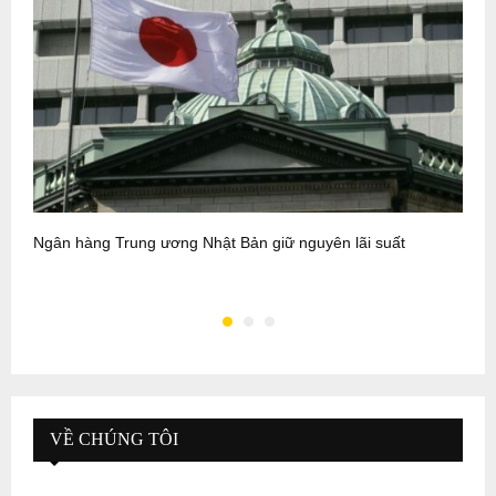
Ngân hàng Trung ương Nhật Bản giữ nguyên lãi suất
Đ
đ
VỀ CHÚNG TÔI