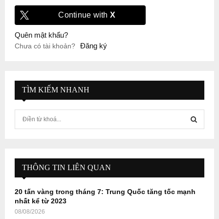
Continue with
X
Quên mật khẩu?
Đăng ký
Chưa có tài khoản?
TÌM KIẾM NHANH
S
e
a
S
r
c
E
h
THÔNG TIN LIÊN QUAN
f
A
o
20 tấn vàng trong tháng 7: Trung Quốc tăng tốc mạnh
r
R
nhất kể từ 2023
:
08/08/2026
C