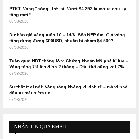
PTKT: Vàng “nóng” trở lại: Vượt $4.392 là mở ra chu kỳ
H
tăng mới?
08/08/2026
Dự báo giá vàng tuần 10 – 14/8: Sốc NFP âm: Giá vàng
tăng dựng đứng 300USD, chuẩn bị chạm $4.500?
08/08/2026
Tuần qua: NĐT thắng lớn: Chứng khoán Mỹ phá kỉ lục –
Vàng tăng 7% lên đỉnh 2 tháng – Dầu thô cũng vọt 7%
08/08/2026
Sự thật ít ai nói: Vàng tăng không vì kinh tế – mà vì nhà
đầu tư mất niềm tin
07/08/2026
NHẬN TIN QUA EMAIL