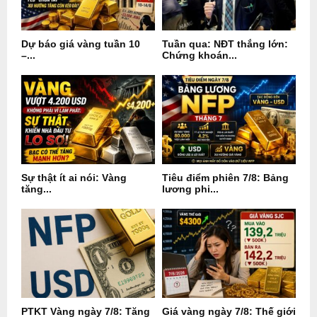
Dự báo giá vàng tuần 10
Tuần qua: NĐT thắng lớn:
–...
Chứng khoán...
Sự thật ít ai nói: Vàng
Tiêu điểm phiên 7/8: Bảng
tăng...
lương phi...
PTKT Vàng ngày 7/8: Tăng
Giá vàng ngày 7/8: Thế giới