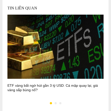
TIN LIÊN QUAN
ETF vàng bất ngờ hút gần 3 tỷ USD: Cá mập quay lại, giá
C
vàng sắp bùng nổ?
&