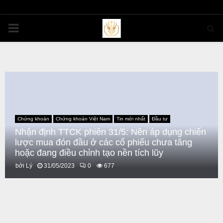
PRIMARY
MENU
Chứng khoán
Chứng khoán Việt Nam
Tin mới nhất
Đầu tư
Nhận định TTCK phiên 31/5: Nên áp dụng chiến
lược mua đón đầu ở các cổ phiếu chưa tăng
hoặc đang điều chỉnh tạo nền tích lũy
bởi
Lý
31/05/2023
0
677