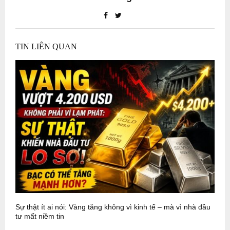
TIN LIÊN QUAN
Sự thật ít ai nói: Vàng tăng không vì kinh tế – mà vì nhà đầu
P
tư mất niềm tin
N