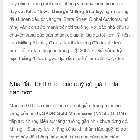
Tuy nhiên, trong một cuộc phỏng vấn qua điện thoại gần
đây với Kitco News,
George Milling-Stanley
, người đứng
đầu khoản đầu tư vàng tại State Street Global Advisors, nói
rằng vẫn còn sức mạnh trên thị trường, với các nhà đầu tư
chuyển sang các sản phẩm có giá trị lâu dài tốt hơn. Ý kiến
của Milling-Stanley ​​đưa ra khi thị trường đấu tranh dưới
mức hỗ trợ tâm lý quan trọng là $1300/oz.
Giá vàng kỳ
hạn tháng 4
được giao dịch lần cuối ở mức $1292,70/oz.
Nhà đầu tư tìm tới các quỹ có giá trị dài
hạn hơn
Mặc dù GLD đã chứng kiến ​​sự sụt giảm trong nắm giữ
vàng của mình,
SPDR Gold Minishares
(NYSE: GLDM)
tiếp tục chứng kiến ​​sự tăng trưởng gần như chưa từng có.
Milling – Stanley lưu ý rằng kể từ khi thành lập, quỹ hỗ trợ
vàng này đã không thấy một tháng nào dòng vốn giảm