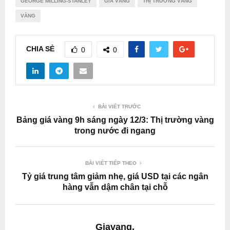
GEORGE MILLING-STANLEY
GIÁ VÀNG
THỊ TRƯỜNG VÀNG
VÀNG
CHIA SẺ
0
0
BÀI VIẾT TRƯỚC
Bảng giá vàng 9h sáng ngày 12/3: Thị trường vàng
trong nước đi ngang
BÀI VIẾT TIẾP THEO
Tỷ giá trung tâm giảm nhẹ, giá USD tại các ngân
hàng vẫn dậm chân tại chỗ
Giavang.