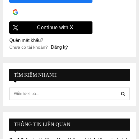
Đăng nhập với
Google
Continue with
X
Quên mật khẩu?
Đăng ký
Chưa có tài khoản?
TÌM KIẾM NHANH
S
e
a
S
r
c
E
h
THÔNG TIN LIÊN QUAN
f
A
o