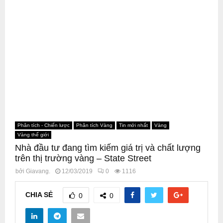
Phân tích - Chiến lược
Phân tích Vàng
Tin mới nhất
Vàng
Vàng thế giới
Nhà đầu tư đang tìm kiếm giá trị và chất lượng
trên thị trường vàng – State Street
bởi
Giavang.
12/03/2019
0
1116
CHIA SẺ
0
0