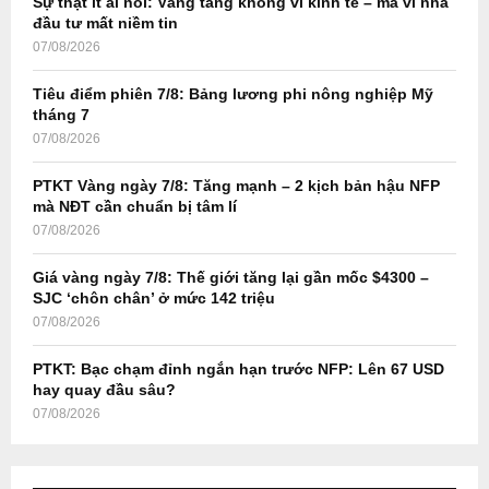
Sự thật ít ai nói: Vàng tăng không vì kinh tế – mà vì nhà
r
R
đầu tư mất niềm tin
:
07/08/2026
C
Tiêu điểm phiên 7/8: Bảng lương phi nông nghiệp Mỹ
H
tháng 7
07/08/2026
PTKT Vàng ngày 7/8: Tăng mạnh – 2 kịch bản hậu NFP
mà NĐT cần chuẩn bị tâm lí
07/08/2026
Giá vàng ngày 7/8: Thế giới tăng lại gần mốc $4300 –
SJC ‘chôn chân’ ở mức 142 triệu
07/08/2026
PTKT: Bạc chạm đỉnh ngắn hạn trước NFP: Lên 67 USD
hay quay đầu sâu?
07/08/2026