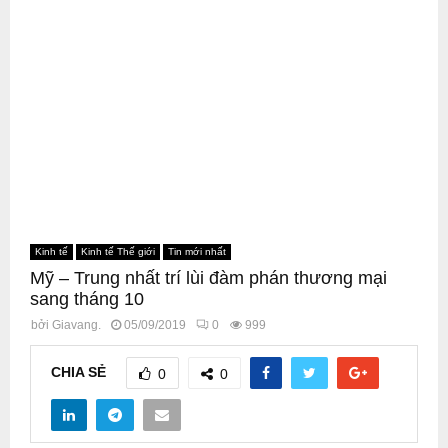
Kinh tế
Kinh tế Thế giới
Tin mới nhất
Mỹ – Trung nhất trí lùi đàm phán thương mại
sang tháng 10
bởi
Giavang.
05/09/2019
0
999
CHIA SẺ
0
0