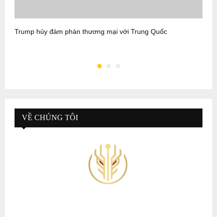
Trump hủy đàm phán thương mại với Trung Quốc
M
b
VỀ CHÚNG TÔI