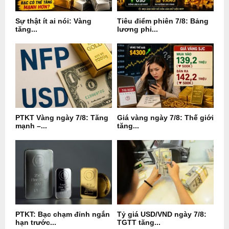
Sự thật ít ai nói: Vàng
Tiêu điểm phiên 7/8: Bảng
tăng...
lương phi...
PTKT Vàng ngày 7/8: Tăng
Giá vàng ngày 7/8: Thế giới
mạnh –...
tăng...
PTKT: Bạc chạm đỉnh ngắn
Tỷ giá USD/VND ngày 7/8:
hạn trước...
TGTT tăng...