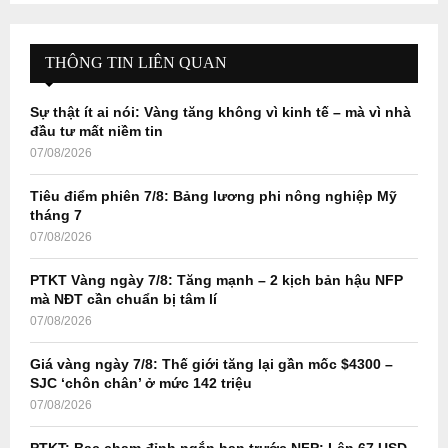
S
r
c
E
h
THÔNG TIN LIÊN QUAN
f
A
o
Sự thật ít ai nói: Vàng tăng không vì kinh tế – mà vì nhà
r
R
đầu tư mất niềm tin
:
07/08/2026
C
Tiêu điểm phiên 7/8: Bảng lương phi nông nghiệp Mỹ
H
tháng 7
07/08/2026
PTKT Vàng ngày 7/8: Tăng mạnh – 2 kịch bản hậu NFP
mà NĐT cần chuẩn bị tâm lí
07/08/2026
Giá vàng ngày 7/8: Thế giới tăng lại gần mốc $4300 –
SJC ‘chôn chân’ ở mức 142 triệu
07/08/2026