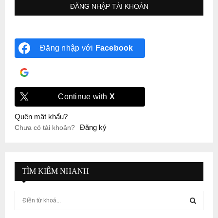
Đăng nhập với
Facebook
Đăng nhập với
Google
Continue with
X
Quên mật khẩu?
Đăng ký
Chưa có tài khoản?
TÌM KIẾM NHANH
S
e
a