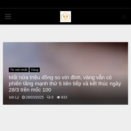
PRIMARY
MENU
Tin mới nhất
Vàng
Mất nửa triệu đồng so với đỉnh, vàng vẫn có
phiên tăng mạnh thứ 5 liên tiếp và kết thúc ngày
28/3 trên mốc 100
bởi
Lý
28/03/2025
0
933