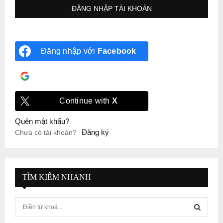
Đăng nhập với
Facebook
Đăng nhập với
Google
Continue with
X
Quên mật khẩu?
Đăng ký
Chưa có tài khoản?
TÌM KIẾM NHANH
S
e