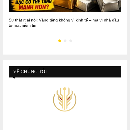
Sự thật ít ai nói: Vàng tăng không vì kinh tế – mà vì nhà đầu
P
tư mất niềm tin
N
VỀ CHÚNG TÔI