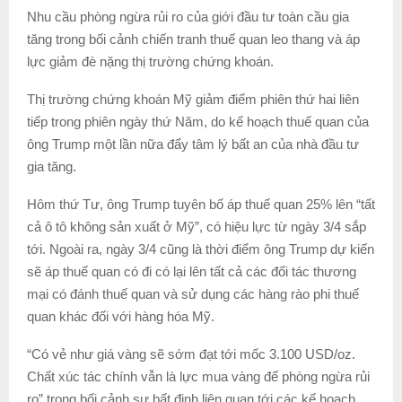
Nhu cầu phòng ngừa rủi ro của giới đầu tư toàn cầu gia
tăng trong bối cảnh chiến tranh thuế quan leo thang và áp
lực giảm đè nặng thị trường chứng khoán.
Thị trường chứng khoán Mỹ giảm điểm phiên thứ hai liên
tiếp trong phiên ngày thứ Năm, do kế hoạch thuế quan của
ông Trump một lần nữa đẩy tâm lý bất an của nhà đầu tư
gia tăng.
Hôm thứ Tư, ông Trump tuyên bố áp thuế quan 25% lên “tất
cả ô tô không sản xuất ở Mỹ”, có hiệu lực từ ngày 3/4 sắp
tới. Ngoài ra, ngày 3/4 cũng là thời điểm ông Trump dự kiến
sẽ áp thuế quan có đi có lại lên tất cả các đối tác thương
mại có đánh thuế quan và sử dụng các hàng rào phi thuế
quan khác đối với hàng hóa Mỹ.
“Có vẻ như giá vàng sẽ sớm đạt tới mốc 3.100 USD/oz.
Chất xúc tác chính vẫn là lực mua vàng để phòng ngừa rủi
ro” trong bối cảnh sự bất định liên quan tới các kế hoạch