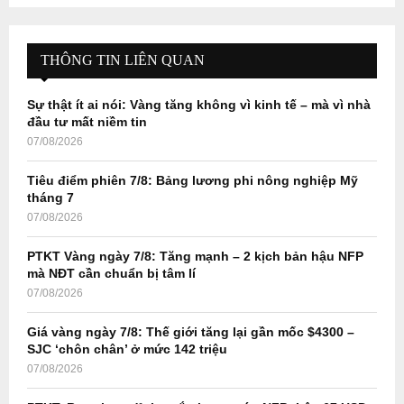
a
S
r
c
E
h
THÔNG TIN LIÊN QUAN
f
A
o
Sự thật ít ai nói: Vàng tăng không vì kinh tế – mà vì nhà
r
R
đầu tư mất niềm tin
:
07/08/2026
C
Tiêu điểm phiên 7/8: Bảng lương phi nông nghiệp Mỹ
H
tháng 7
07/08/2026
PTKT Vàng ngày 7/8: Tăng mạnh – 2 kịch bản hậu NFP
mà NĐT cần chuẩn bị tâm lí
07/08/2026
Giá vàng ngày 7/8: Thế giới tăng lại gần mốc $4300 –
SJC ‘chôn chân’ ở mức 142 triệu
07/08/2026