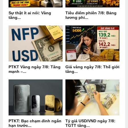
Sự thật ít ai nói: Vàng
Tiêu điểm phiên 7/8: Bảng
tăng...
lương phi...
PTKT Vàng ngày 7/8: Tăng
Giá vàng ngày 7/8: Thế giới
mạnh –...
tăng...
PTKT: Bạc chạm đỉnh ngắn
Tỷ giá USD/VND ngày 7/8:
hạn trước...
TGTT tăng...