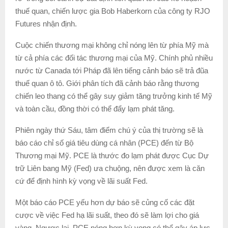
thuế quan, chiến lược gia Bob Haberkorn của công ty RJO
Futures nhận định.
Cuộc chiến thương mại không chỉ nóng lên từ phía Mỹ mà
từ cả phía các đối tác thương mại của Mỹ. Chính phủ nhiều
nước từ Canada tới Pháp đã lên tiếng cảnh báo sẽ trả đũa
thuế quan ô tô. Giới phân tích đã cảnh báo rằng thương
chiến leo thang có thể gây suy giảm tăng trưởng kinh tế Mỹ
và toàn cầu, đồng thời có thể đẩy lạm phát tăng.
Phiên ngày thứ Sáu, tâm điểm chú ý của thị trường sẽ là
báo cáo chỉ số giá tiêu dùng cá nhân (PCE) đến từ Bộ
Thương mại Mỹ. PCE là thước đo lạm phát được Cục Dự
trữ Liên bang Mỹ (Fed) ưa chuộng, nên được xem là căn
cứ để định hình kỳ vọng về lãi suất Fed.
Một báo cáo PCE yếu hơn dự báo sẽ củng cố các đặt
cược về việc Fed hạ lãi suất, theo đó sẽ làm lợi cho giá
vàng. Ngược lại, PCE nóng hơn kỳ vọng có thể gây áp lực