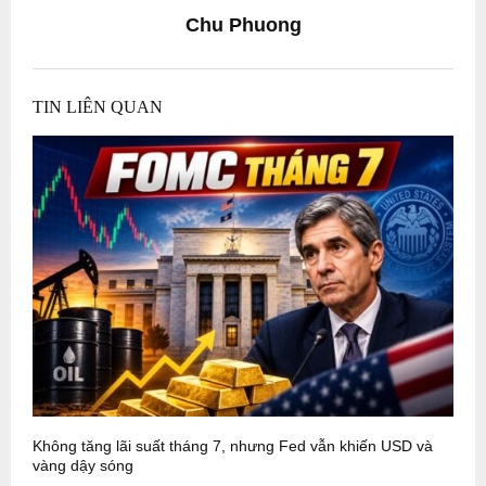
Chu Phuong
TIN LIÊN QUAN
Không tăng lãi suất tháng 7, nhưng Fed vẫn khiến USD và
F
vàng dậy sóng
n