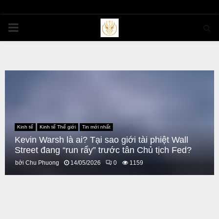
PRIMARY
MENU
Kinh tế
Kinh tế Thế giới
Tin mới nhất
Kevin Warsh là ai? Tại sao giới tài phiệt Wall
Street đang “run rẩy” trước tân Chủ tịch Fed?
bởi
Chu Phuong
14/05/2026
0
1159