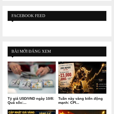
FACEBOOK FEED
BÀI MỚI ĐÁNG XEM
Tỷ giá USD/VND ngày 10/8:
Tuần này vàng biến động
Quá sốc:...
mạnh: CPI...