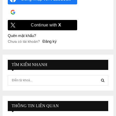
Đăng nhập với
Google
Continue with
X
Quên mật khẩu?
Đăng ký
Chưa có tài khoản?
TÌM KIẾM NHANH
S
e
a
S
r
c
E
h
THÔNG TIN LIÊN QUAN
f
A
o