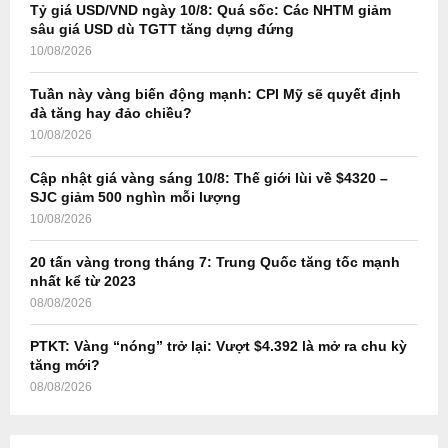
Tỷ giá USD/VND ngày 10/8: Quá sốc: Các NHTM giảm
r
R
sâu giá USD dù TGTT tăng dựng đứng
:
10/08/2026
C
Tuần này vàng biến động mạnh: CPI Mỹ sẽ quyết định
H
đà tăng hay đảo chiều?
10/08/2026
Cập nhật giá vàng sáng 10/8: Thế giới lùi về $4320 –
SJC giảm 500 nghìn mỗi lượng
10/08/2026
20 tấn vàng trong tháng 7: Trung Quốc tăng tốc mạnh
nhất kể từ 2023
08/08/2026
PTKT: Vàng “nóng” trở lại: Vượt $4.392 là mở ra chu kỳ
tăng mới?
08/08/2026