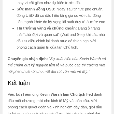
thay vì cắt giảm như dự kiến trước đó.
Sức mạnh đồng USD:
Ngay sau tin tức phê chuẩn,
đồng USD đã có dấu hiệu tăng giá so với các đồng
tiền mạnh khác do kỳ vọng lãi suất duy trì ở mức cao.
Thị trường vàng và chứng khoán:
Đang ở trạng
thái “chờ đợi và quan sát” (Wait and See) khi các nhà
đầu tư điều chỉnh lại danh mục để thích nghi với
phong cách quản trị của tân Chủ tịch.
Chuyên gia nhận định:
“Sự xuất hiện của Kevin Warsh có
thể chấm dứt kỷ nguyên tiền rẻ và buộc các thị trường mới
nổi phải chuẩn bị cho một đợt rút vốn mới về Mỹ.”
Kết luận
Việc bổ nhiệm ông
Kevin Warsh làm Chủ tịch Fed
đánh
dấu một chương mới cho kinh tế Mỹ và toàn cầu. Với
phong cách quyết đoán và kinh nghiệm dày dặn, giới đầu
tư kỳ vọng ông sẽ giải quyết được bài toán lạm phát dai