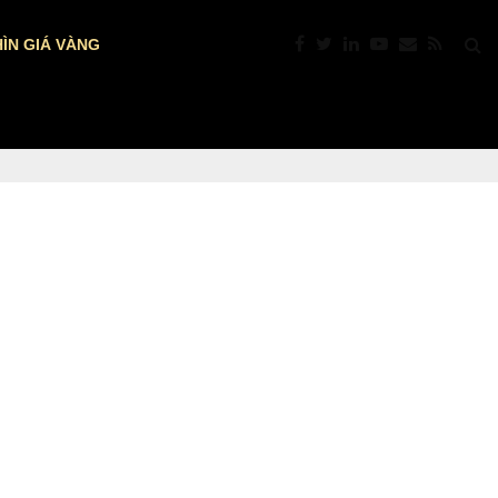
ÌN GIÁ VÀNG
PTKT: VÀNG “NÓNG” TRỞ LẠI: VƯỢT $4.392