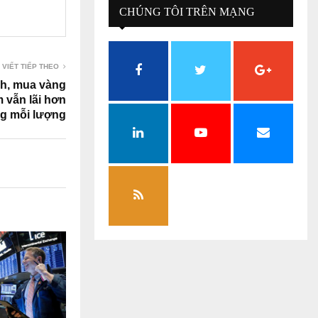
CHÚNG TÔI TRÊN MẠNG
XÃ HỘI
 VIẾT TIẾP THEO
h, mua vàng
m vẫn lãi hơn
ng mỗi lượng