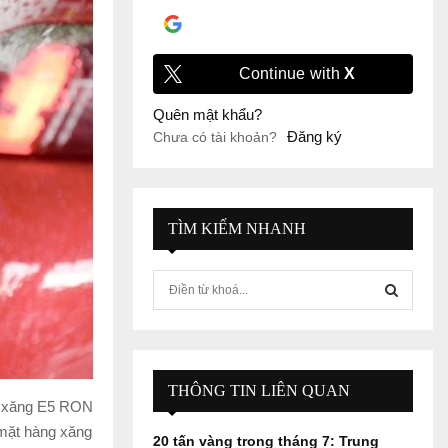
Đăng nhập với
Google
Continue with
X
Quên mật khẩu?
Đăng ký
Chưa có tài khoản?
TÌM KIẾM NHANH
S
e
a
S
r
c
E
h
THÔNG TIN LIÊN QUAN
ới xăng E5 RON
f
A
o
 mặt hàng xăng
20 tấn vàng trong tháng 7: Trung