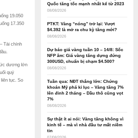
r
R
Quốc tăng tốc mạnh nhất kể từ 2023
:
08/08/2026
C
xuống 19.050
xuống 17.350
PTKT: Vàng “nóng” trở lại: Vượt
H
$4.392 là mở ra chu kỳ tăng mới?
08/08/2026
– Tài chính
Dự báo giá vàng tuần 10 – 14/8: Sốc
dầu.
NFP âm: Giá vàng tăng dựng đứng
300USD, chuẩn bị chạm $4.500?
mức dương lớn
08/08/2026
uối quý
liên tục. So
Tuần qua: NĐT thắng lớn: Chứng
khoán Mỹ phá kỉ lục – Vàng tăng 7%
lên đỉnh 2 tháng – Dầu thô cũng vọt
7%
08/08/2026
Sự thật ít ai nói: Vàng tăng không vì
kinh tế – mà vì nhà đầu tư mất niềm
tin
07/08/2026