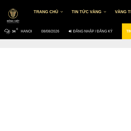
TRANG CHỦ
TIN TỨC VÀNG
VÀNG 
C
HANOI
TỶ GIÁ USD/VND NGÀY 7/8: TGTT TĂNG…
08/08/2026
ĐĂNG NHẬP / ĐĂNG KÝ
TI
34