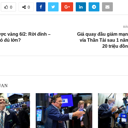
0
0
BÀI
ợc vàng 6/2: Rời đỉnh –
Giá quay đầu giảm mạn
có đủ lớn?
vía Thần Tài sau 1 nă
20 triệu đồ
UAN