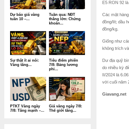
E5 RON 92 là 
Các mặt hàng 
Dự báo giá vàng
Tuần qua: NĐT
tuần 10 –...
thắng lớn: Chứng
đồng/lít; dầu
khoán...
đồng/kg.
Giống như các
không trích v
Dư địa quỹ bì
Sự thật ít ai nói:
Tiêu điểm phiên
Vàng tăng...
7/8: Bảng lương
do nhiều kỳ đ
phi...
II/2024 là 6.0
với cuối năm 
Giavang.net
PTKT Vàng ngày
Giá vàng ngày 7/8:
7/8: Tăng mạnh –...
Thế giới tăng...