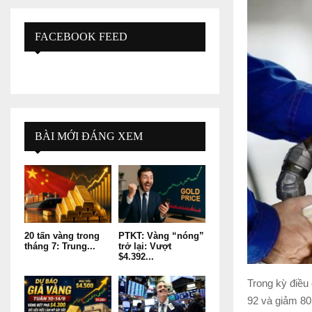
FACEBOOK FEED
BÀI MỚI ĐÁNG XEM
20 tấn vàng trong
PTKT: Vàng “nóng”
tháng 7: Trung...
trở lại: Vượt
$4.392...
Trong kỳ điều
92 và giảm 80 