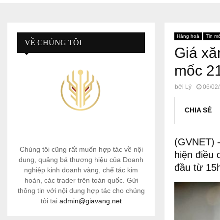
Hàng hoá
Tin mớ
VỀ CHÚNG TÔI
Giá xă
mốc 21
bởi
Lý
06/02
CHIA SẺ
(GVNET) –
Chúng tôi cũng rất muốn hợp tác về nội
hiện điều 
dung, quảng bá thương hiệu của Doanh
đầu từ 15
nghiệp kinh doanh vàng, chế tác kim
hoàn, các trader trên toàn quốc. Gửi
thông tin với nội dung hợp tác cho chúng
tôi tại
admin@giavang.net