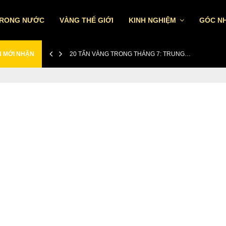
TRONG NƯỚC
VÀNG THẾ GIỚI
KINH NGHIỆM
GÓC NH
N MỚI NHẬN
20 TẤN VÀNG TRONG THÁNG 7: TRUNG…