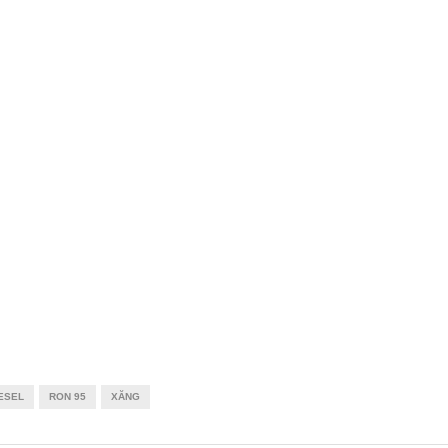
ESEL
RON 95
XĂNG