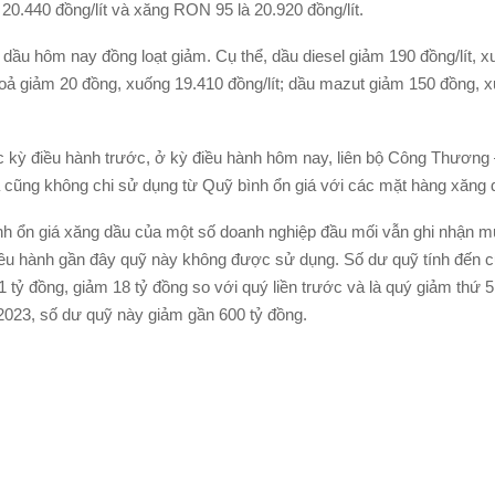
20.440 đồng/lít và xăng RON 95 là 20.920 đồng/lít.
dầu hôm nay đồng loạt giảm. Cụ thể, dầu diesel giảm 190 đồng/lít, 
 hoả giảm 20 đồng, xuống 19.410 đồng/lít; dầu mazut giảm 150 đồng, 
 kỳ điều hành trước, ở kỳ điều hành hôm nay, liên bộ Công Thương 
à cũng không chi sử dụng từ Quỹ bình ổn giá với các mặt hàng xăng 
nh ổn giá xăng dầu của một số doanh nghiệp đầu mối vẫn ghi nhận 
iều hành gần đây quỹ này không được sử dụng. Số dư quỹ tính đến c
61 tỷ đồng, giảm 18 tỷ đồng so với quý liền trước và là quý giảm thứ 5 
2023, số dư quỹ này giảm gần 600 tỷ đồng.