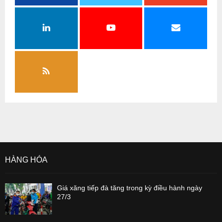
HÀNG HÓA
Giá xăng tiếp đà tăng trong kỳ điều hành ngày
27/3