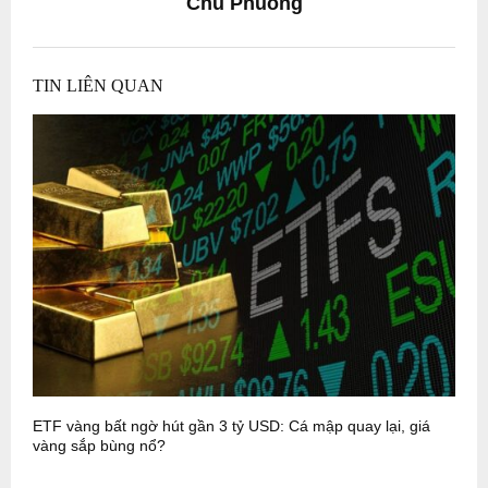
Chu Phuong
TIN LIÊN QUAN
ETF vàng bất ngờ hút gần 3 tỷ USD: Cá mập quay lại, giá
T
vàng sắp bùng nổ?
g