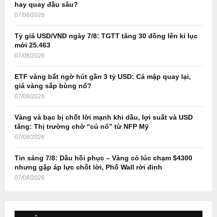
r
R
hay quay đầu sâu?
:
07/08/2026
C
Tỷ giá USD/VND ngày 7/8: TGTT tăng 30 đồng lên kỉ lục
H
mới 25.463
07/08/2026
ETF vàng bất ngờ hút gần 3 tỷ USD: Cá mập quay lại,
giá vàng sắp bùng nổ?
07/08/2026
Vàng và bạc bị chốt lời mạnh khi dầu, lợi suất và USD
tăng: Thị trường chờ “cú nổ” từ NFP Mỹ
07/08/2026
Tin sáng 7/8: Dầu hồi phục – Vàng có lúc chạm $4300
nhưng gặp áp lực chốt lời, Phố Wall rời đỉnh
07/08/2026