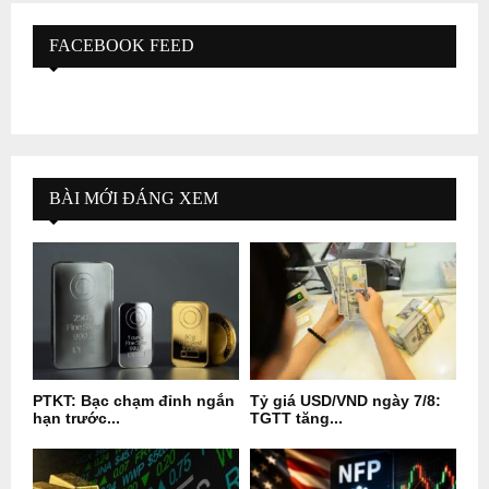
FACEBOOK FEED
BÀI MỚI ĐÁNG XEM
PTKT: Bạc chạm đỉnh ngắn
Tỷ giá USD/VND ngày 7/8:
hạn trước...
TGTT tăng...