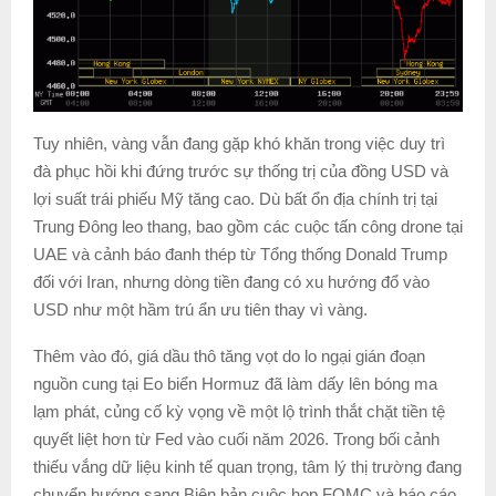
Tuy nhiên, vàng vẫn đang gặp khó khăn trong việc duy trì
đà phục hồi khi đứng trước sự thống trị của đồng USD và
lợi suất trái phiếu Mỹ tăng cao. Dù bất ổn địa chính trị tại
Trung Đông leo thang, bao gồm các cuộc tấn công drone tại
UAE và cảnh báo đanh thép từ Tổng thống Donald Trump
đối với Iran, nhưng dòng tiền đang có xu hướng đổ vào
USD như một hầm trú ẩn ưu tiên thay vì vàng.
Thêm vào đó, giá dầu thô tăng vọt do lo ngại gián đoạn
nguồn cung tại Eo biển Hormuz đã làm dấy lên bóng ma
lạm phát, củng cố kỳ vọng về một lộ trình thắt chặt tiền tệ
quyết liệt hơn từ Fed vào cuối năm 2026. Trong bối cảnh
thiếu vắng dữ liệu kinh tế quan trọng, tâm lý thị trường đang
chuyển hướng sang Biên bản cuộc họp FOMC và báo cáo