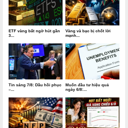
ETF vàng bất ngờ hút gần
Vàng và bạc bị chốt lời
3...
mạnh...
Tin sáng 7/8: Dầu hồi phục
Muốn đầu tư hiệu quả
–...
ngày 6/8:...