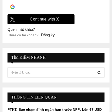
Đăng nhập với
Google
Continue with
X
Quên mật khẩu?
Đăng ký
Chưa có tài khoản?
TÌM KIẾM NHANH
S
e
a
S
r
c
E
h
THÔNG TIN LIÊN QUAN
f
A
o
PTKT: Bạc chạm đỉnh ngắn hạn trước NFP: Lên 67 USD