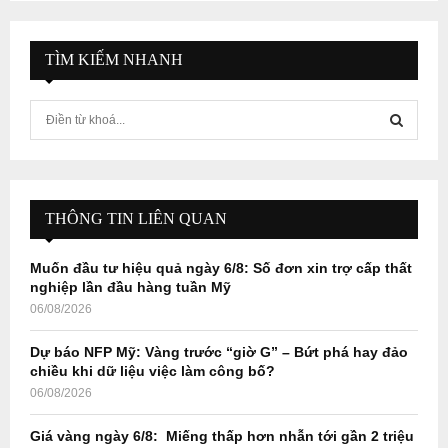
TÌM KIẾM NHANH
S
e
a
S
r
c
E
h
THÔNG TIN LIÊN QUAN
f
A
o
Muốn đầu tư hiệu quả ngày 6/8: Số đơn xin trợ cấp thất
r
R
nghiệp lần đầu hàng tuần Mỹ
:
06/08/2026
C
Dự báo NFP Mỹ: Vàng trước “giờ G” – Bứt phá hay đảo
H
chiều khi dữ liệu việc làm công bố?
06/08/2026
Giá vàng ngày 6/8: Miếng thấp hơn nhẫn tới gần 2 triệu