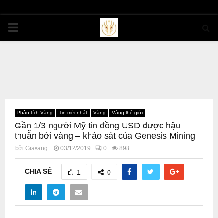
PRIMARY
MENU
Phân tích Vàng
Tin mới nhất
Vàng
Vàng thế giới
Gần 1/3 người Mỹ tin đồng USD được hậu
thuẫn bởi vàng – khảo sát của Genesis Mining
bởi
Giavang.
03/12/2019
0
898
CHIA SẺ
1
0