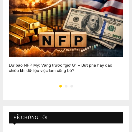
Dự báo NFP Mỹ: Vàng trước “giờ G” – Bứt phá hay đảo
P
chiều khi dữ liệu việc làm công bố?
b
VỀ CHÚNG TÔI