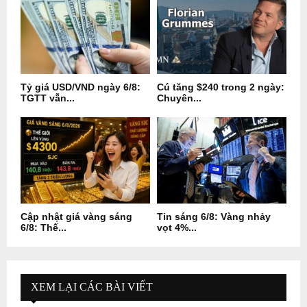
Tỷ giá USD/VND ngày 6/8:
Cú tăng $240 trong 2 ngày:
TGTT vẫn...
Chuyên...
Cập nhật giá vàng sáng
Tin sáng 6/8: Vàng nhảy
6/8: Thế...
vọt 4%...
XEM LẠI CÁC BÀI VIẾT