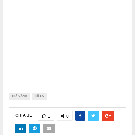
GIÁ VÀNG
ĐÔ LA
CHIA SẺ
1
0