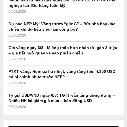
Muốn đầu tư hiệu quả ngày 6/8: Số đơn xin trợ cấp thất
r
R
nghiệp lần đầu hàng tuần Mỹ
:
06/08/2026
C
Dự báo NFP Mỹ: Vàng trước “giờ G” – Bứt phá hay đảo
H
chiều khi dữ liệu việc làm công bố?
06/08/2026
Giá vàng ngày 6/8: Miếng thấp hơn nhẫn tới gần 2 triệu
– giá bất ngờ quay xe vào phiên chiều
06/08/2026
PTKT vàng: Hormuz hạ nhiệt, vàng tăng tốc: 4.350 USD
có bị chinh phục trước NFP?
06/08/2026
Tỷ giá USD/VND ngày 6/8: TGTT vẫn tăng dựng đứng –
Nhiều NH lại giảm giá mua – bán đồng USD
06/08/2026