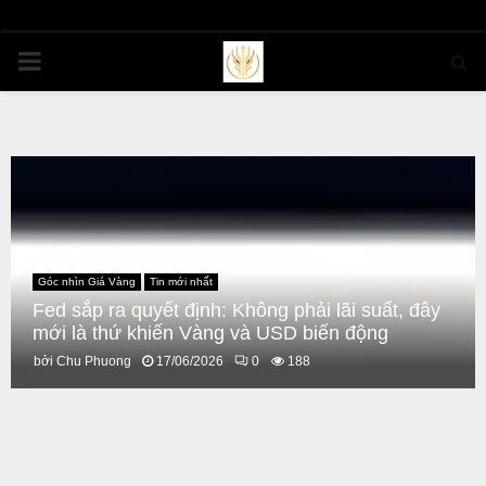
PRIMARY
MENU
Góc nhìn Giá Vàng
Tin mới nhất
Fed sắp ra quyết định: Không phải lãi suất, đây
mới là thứ khiến Vàng và USD biến động
bởi
Chu Phuong
17/06/2026
0
188