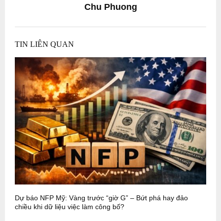
Chu Phuong
TIN LIÊN QUAN
Dự báo NFP Mỹ: Vàng trước “giờ G” – Bứt phá hay đảo
G
chiều khi dữ liệu việc làm công bố?
g