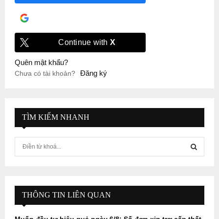
Đăng nhập với
Google
Continue with
X
Quên mật khẩu?
Đăng ký
Chưa có tài khoản?
TÌM KIẾM NHANH
S
e
a
S
r
c
E
h
THÔNG TIN LIÊN QUAN
f
A
o