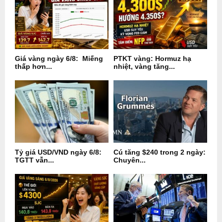
Giá vàng ngày 6/8: Miếng
PTKT vàng: Hormuz hạ
thấp hơn...
nhiệt, vàng tăng...
Tỷ giá USD/VND ngày 6/8:
Cú tăng $240 trong 2 ngày:
TGTT vẫn...
Chuyên...