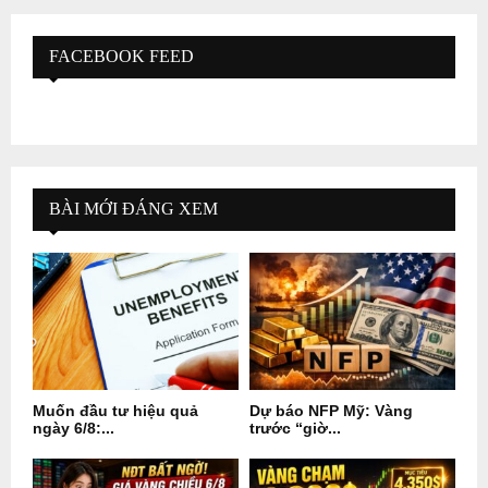
FACEBOOK FEED
BÀI MỚI ĐÁNG XEM
Muốn đầu tư hiệu quả
Dự báo NFP Mỹ: Vàng
ngày 6/8:...
trước “giờ...