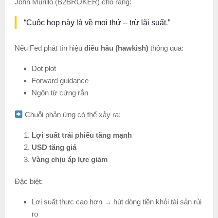
John Murillo (B2BROKER) cho rằng:
“Cuộc họp này là về mọi thứ – trừ lãi suất.”
Nếu Fed phát tín hiệu
diều hâu (hawkish)
thông qua:
Dot plot
Forward guidance
Ngôn từ cứng rắn
Chuỗi phản ứng có thể xảy ra:
Lợi suất trái phiếu tăng mạnh
USD tăng giá
Vàng chịu áp lực giảm
Đặc biệt:
Lợi suất thực cao hơn → hút dòng tiền khỏi tài sản rủi
ro