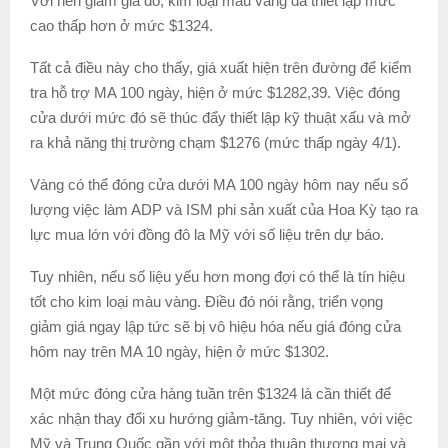
Với nến giảm giá đó, kim loại màu vàng đã thiết lập mức
cao thấp hơn ở mức $1324.
Tất cả điều này cho thấy, giá xuất hiện trên đường để kiểm
tra hỗ trợ MA 100 ngày, hiện ở mức $1282,39. Việc đóng
cửa dưới mức đó sẽ thúc đẩy thiết lập kỹ thuật xấu và mở
ra khả năng thị trường chạm $1276 (mức thấp ngày 4/1).
Vàng có thể đóng cửa dưới MA 100 ngày hôm nay nếu số
lượng việc làm ADP và ISM phi sản xuất của Hoa Kỳ tạo ra
lực mua lớn với đồng đô la Mỹ với số liệu trên dự báo.
Tuy nhiên, nếu số liệu yếu hơn mong đợi có thể là tín hiệu
tốt cho kim loại màu vàng. Điều đó nói rằng, triển vọng
giảm giá ngay lập tức sẽ bị vô hiệu hóa nếu giá đóng cửa
hôm nay trên MA 10 ngày, hiện ở mức $1302.
Một mức đóng cửa hàng tuần trên $1324 là cần thiết để
xác nhận thay đổi xu hướng giảm-tăng. Tuy nhiên, với việc
Mỹ và Trung Quốc gần với một thỏa thuận thương mại và