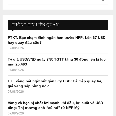
e
a
S
r
c
E
h
THÔNG TIN LIÊN QUAN
f
A
o
PTKT: Bạc chạm đỉnh ngắn hạn trước NFP: Lên 67 USD
r
R
hay quay đầu sâu?
:
07/08/2026
C
Tỷ giá USD/VND ngày 7/8: TGTT tăng 30 đồng lên kỉ lục
H
mới 25.463
07/08/2026
ETF vàng bất ngờ hút gần 3 tỷ USD: Cá mập quay lại,
giá vàng sắp bùng nổ?
07/08/2026
Vàng và bạc bị chốt lời mạnh khi dầu, lợi suất và USD
tăng: Thị trường chờ “cú nổ” từ NFP Mỹ
07/08/2026