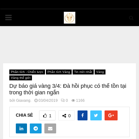
PRIMARY
MENU
Phân tích - Chiến lược
Phân tích Vàng
Tin mới nhất
Vàng
Vàng thế giới
Dự báo giá vàng 3/4: Đà hồi phục có thể tồn tại
trong thời gian ngắn
bởi
Giavang.
03/04/2019
0
1166
CHIA SẺ
1
0