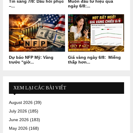
Tin sáng 7/8: Dầu hồi phục
Muốn đầu tư hiệu quả
–...
ngày 6/8:...
Dự báo NFP Mỹ: Vàng
Giá vàng ngày 6/8: Miếng
trước “giờ...
thấp hơn...
XEM LẠI CÁC BÀI VIẾT
August 2026
(39)
July 2026
(185)
June 2026
(183)
May 2026
(168)