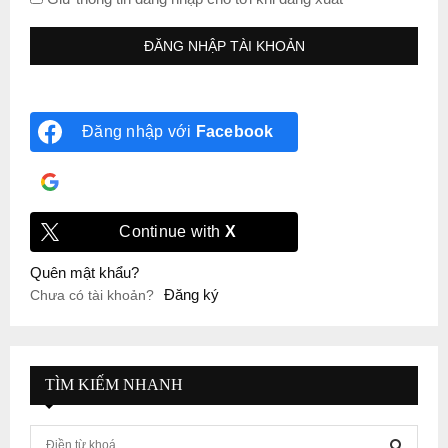
Đăng nhập với
Facebook
Đăng nhập với
Google
Continue with
X
Quên mật khẩu?
Đăng ký
Chưa có tài khoản?
TÌM KIẾM NHANH
S