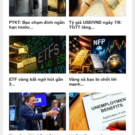
PTKT: Bạc chạm đỉnh ngắn
Tỷ giá USD/VND ngày 7/8:
hạn trước...
TGTT tăng...
ETF vàng bất ngờ hút gần
Vàng và bạc bị chốt lời
3...
mạnh...