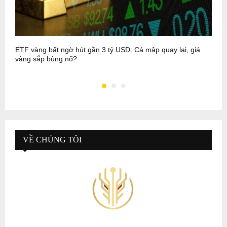
ETF vàng bất ngờ hút gần 3 tỷ USD: Cá mập quay lại, giá
D
vàng sắp bùng nổ?
c
VỀ CHÚNG TÔI