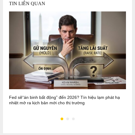
TIN LIÊN QUAN
Fed sẽ“án binh bất động” đến 2026? Tín hiệu lạm phát hạ
M
nhiệt mở ra kịch bản mới cho thị trường
c