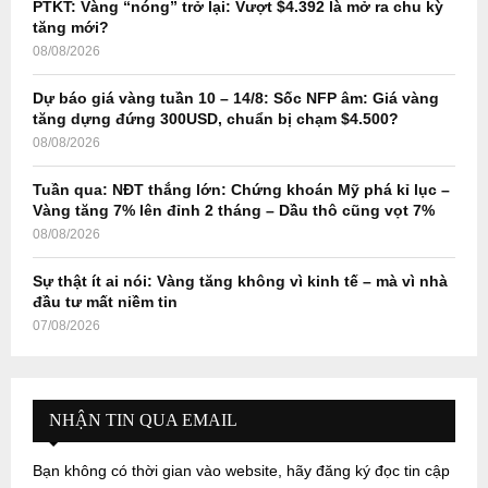
PTKT: Vàng “nóng” trở lại: Vượt $4.392 là mở ra chu kỳ
H
tăng mới?
08/08/2026
Dự báo giá vàng tuần 10 – 14/8: Sốc NFP âm: Giá vàng
tăng dựng đứng 300USD, chuẩn bị chạm $4.500?
08/08/2026
Tuần qua: NĐT thắng lớn: Chứng khoán Mỹ phá kỉ lục –
Vàng tăng 7% lên đỉnh 2 tháng – Dầu thô cũng vọt 7%
08/08/2026
Sự thật ít ai nói: Vàng tăng không vì kinh tế – mà vì nhà
đầu tư mất niềm tin
07/08/2026
NHẬN TIN QUA EMAIL
Bạn không có thời gian vào website, hãy đăng ký đọc tin cập