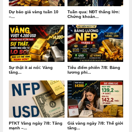
Dự báo giá vàng tuần 10
Tuần qua: NĐT thắng lớn:
–...
Chứng khoán...
Sự thật ít ai nói: Vàng
Tiêu điểm phiên 7/8: Bảng
tăng...
lương phi...
PTKT Vàng ngày 7/8: Tăng
Giá vàng ngày 7/8: Thế giới
mạnh –...
tăng...