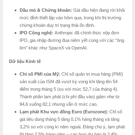
Dầu mỏ & Chứng khoán:
Giá dầu hiện đang rời khỏi
mức đỉnh thiết lập vào hôm qua, trong khi thị trường
chứng khoán duy trì trạng thái ổn định.
IPO Công nghệ:
Anthropic đã chính thức nộp đơn
IPO, gia nhập đường đua niêm yết cùng với các “ông
lớn” khác như SpaceX và OpenAI.
Dữ liệu Kinh tế
Chỉ số PMI của Mỹ:
Chỉ số quản trị mua hàng (PMI)
sản xuất của ISM đã vượt kỳ vọng khi tăng lên 54
điểm trong tháng 5 (so với mức 52,7 của tháng 4).
Thành phần lạm phát (chi phí đầu vào) giảm nhẹ từ
84,6 xuống 82,1 nhưng vẫn ở mức cao.
Lạm phát Khu vực đồng Euro (Eurozone):
Chỉ số
giá tiêu dùng tháng 5 tăng 0,1% hàng tháng và tăng
3,2% so với cùng kì năm ngoái. Đáng chú ý, lạm phát
lõi tăng 2,5% hàng năm – cao hơn dự báo là 2,4%.