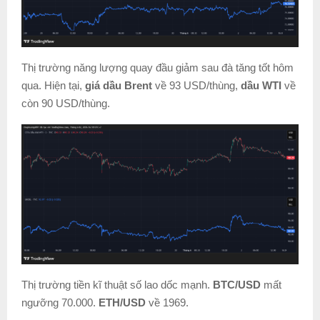
Thị trường năng lượng quay đầu giảm sau đà tăng tốt hôm
qua. Hiện tại,
giá dầu Brent
về 93 USD/thùng,
dầu WTI
về
còn 90 USD/thùng.
Thị trường tiền kĩ thuật số lao dốc mạnh.
BTC/USD
mất
ngưỡng 70.000.
ETH/USD
về 1969.