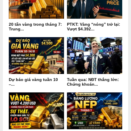
20 tấn vàng trong tháng 7:
PTKT: Vàng “nóng” trở lại:
Trung...
Vượt $4.392...
Dự báo giá vàng tuần 10
Tuần qua: NĐT thắng lớn:
–...
Chứng khoán...