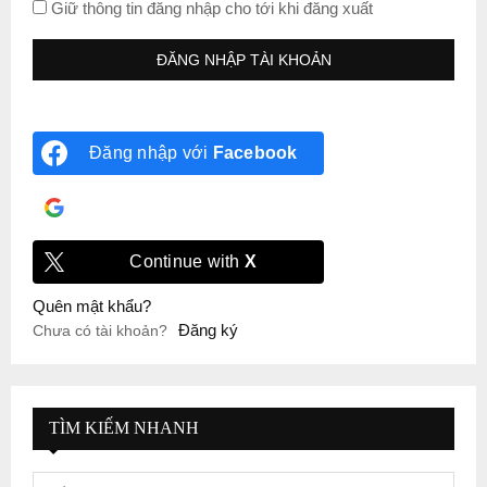
Giữ thông tin đăng nhập cho tới khi đăng xuất
Đăng nhập với
Facebook
Đăng nhập với
Google
Continue with
X
Quên mật khẩu?
Đăng ký
Chưa có tài khoản?
TÌM KIẾM NHANH
S