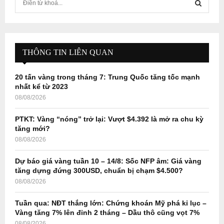
e
a
S
r
c
E
h
THÔNG TIN LIÊN QUAN
f
A
o
20 tấn vàng trong tháng 7: Trung Quốc tăng tốc mạnh
r
R
nhất kể từ 2023
:
08/08/2026
C
PTKT: Vàng “nóng” trở lại: Vượt $4.392 là mở ra chu kỳ
H
tăng mới?
08/08/2026
Dự báo giá vàng tuần 10 – 14/8: Sốc NFP âm: Giá vàng
tăng dựng đứng 300USD, chuẩn bị chạm $4.500?
08/08/2026
Tuần qua: NĐT thắng lớn: Chứng khoán Mỹ phá kỉ lục –
Vàng tăng 7% lên đỉnh 2 tháng – Dầu thô cũng vọt 7%
08/08/2026