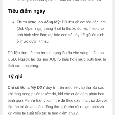
Tiêu điểm ngày
Thị trường lao động Mỹ:
Dữ liệu về cơ hội việc làm
(Job Openings) tháng 4 sẽ là thước đo tiếp theo cho
tình hình việc làm; dự báo con số này sẽ giữ ổn định
ở mức dưới 7 triệu.
Dữ liệu thực tế cao hơn kì vọng là xấu cho vàng – tốt cho
USD. Ngược lại, dữ liệu JOLTS thấp hơn mức 6,86 triệu là
tích cực cho vàng.
Tỷ giá
Chỉ số Đô la Mỹ DXY
duy trì trên mốc 99 vào thứ Ba sau
khi tăng trong phiên trước đó, khi các cuộc đàm phán hòa
bình giữa Mỹ và Iran bị đình trệ đã thúc đẩy nhu cầu đối với
tài sản trú ẩn an toàn, đồng thời giữ cho rủi ro lạm phát và
kỳ vọng lãi suất tiếp tục là tâm điểm chú ý.