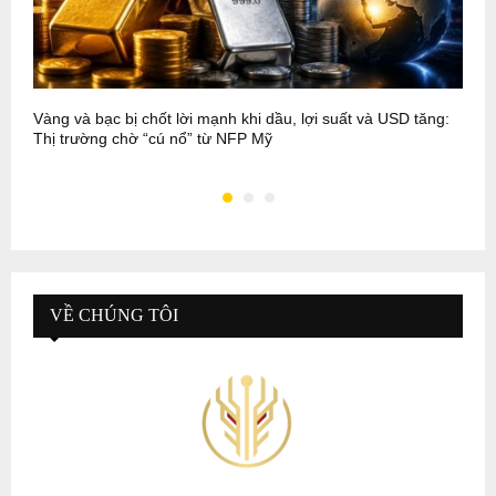
Vàng và bạc bị chốt lời mạnh khi dầu, lợi suất và USD tăng:
C
Thị trường chờ “cú nổ” từ NFP Mỹ
h
VỀ CHÚNG TÔI