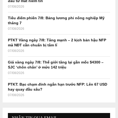
đầu tư mất niềm tin
:
07/08/2026
C
Tiêu điểm phiên 7/8: Bảng lương phi nông nghiệp Mỹ
H
tháng 7
07/08/2026
PTKT Vàng ngày 7/8: Tăng mạnh – 2 kịch bản hậu NFP
mà NĐT cần chuẩn bị tâm lí
07/08/2026
Giá vàng ngày 7/8: Thế giới tăng lại gần mốc $4300 –
SJC ‘chôn chân’ ở mức 142 triệu
07/08/2026
PTKT: Bạc chạm đỉnh ngắn hạn trước NFP: Lên 67 USD
hay quay đầu sâu?
07/08/2026
NHẬN TIN QUA EMAIL