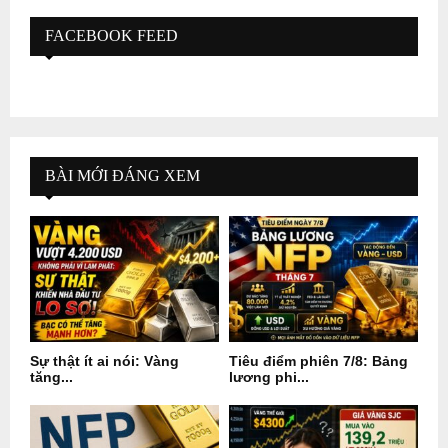
FACEBOOK FEED
BÀI MỚI ĐÁNG XEM
Sự thật ít ai nói: Vàng
Tiêu điểm phiên 7/8: Bảng
tăng...
lương phi...