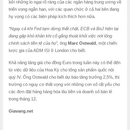
bởi những lo ngại rõ ràng của các ngân hàng trung ương về
triển vọng ngắn hạn, với các quan chức ở cả hai bên đang
hy vọng có các biện pháp kích thích hơn nữa.
“Ngay cả khi Fed tạm dừng thắt chặt, ECB và BoJ hiện tại
đang gặp khó khăn khi cố gắng thoát khỏi việc nới lỏng
chính sách tiền tệ của họ”,
ông
Marc Ostwald
, một chiến
lược gia của ADM ISI ở London cho biết.
Khả năng tăng giá cho đồng Euro trong tuần này có thể đến
từ việc dữ liệu của Hoa Kỳ cho tổng sản phẩm quốc nội
quý IV. Ông Ostwald cho biết dự báo tăng trưởng 2,5%, thị
trường có nguy cơ thất vọng với những con số rất yếu cho
các đơn đặt hàng hàng hóa lâu bền và doanh số bán lẻ
trong tháng 12.
Giavang.net