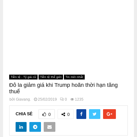
Tiền tệ - Tỷ giá cũ
Tiền tệ thế giới
Tin mới nhất
Đô la giảm giá khi Trump hoãn thời hạn tăng
thuế
bởi
Giavang.
25/02/2019
0
1235
CHIA SẺ
0
0