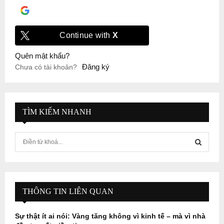
Đăng nhập với
Google
Continue with
X
Quên mật khẩu?
Đăng ký
Chưa có tài khoản?
TÌM KIẾM NHANH
S
e
a
S
r
c
E
h
THÔNG TIN LIÊN QUAN
f
A
o
Sự thật ít ai nói: Vàng tăng không vì kinh tế – mà vì nhà
r
R