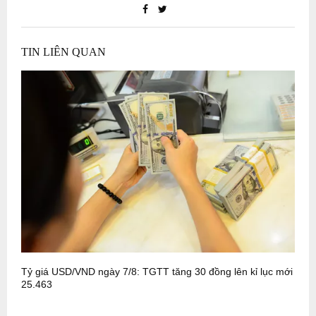
TIN LIÊN QUAN
Tỷ giá USD/VND ngày 7/8: TGTT tăng 30 đồng lên kỉ lục mới
T
25.463
N