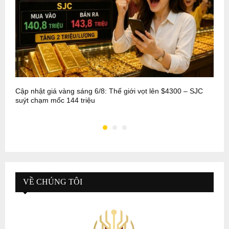
Cập nhật giá vàng sáng 6/8: Thế giới vọt lên $4300 – SJC
T
suýt chạm mốc 144 triệu
k
VỀ CHÚNG TÔI