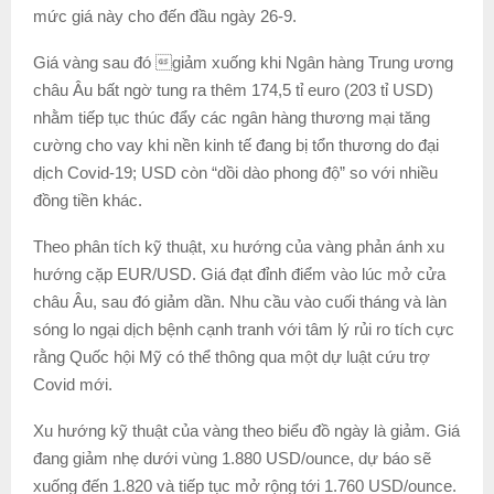
mức giá này cho đến đầu ngày 26-9.
Giá vàng sau đó giảm xuống khi Ngân hàng Trung ương
châu Âu bất ngờ tung ra thêm 174,5 tỉ euro (203 tỉ USD)
nhằm tiếp tục thúc đẩy các ngân hàng thương mại tăng
cường cho vay khi nền kinh tế đang bị tổn thương do đại
dịch Covid-19; USD còn “dồi dào phong độ” so với nhiều
đồng tiền khác.
Theo phân tích kỹ thuật, xu hướng của vàng phản ánh xu
hướng cặp EUR/USD. Giá đạt đỉnh điểm vào lúc mở cửa
châu Âu, sau đó giảm dần. Nhu cầu vào cuối tháng và làn
sóng lo ngại dịch bệnh cạnh tranh với tâm lý rủi ro tích cực
rằng Quốc hội Mỹ có thể thông qua một dự luật cứu trợ
Covid mới.
Xu hướng kỹ thuật của vàng theo biểu đồ ngày là giảm. Giá
đang giảm nhẹ dưới vùng 1.880 USD/ounce, dự báo sẽ
xuống đến 1.820 và tiếp tục mở rộng tới 1.760 USD/ounce.