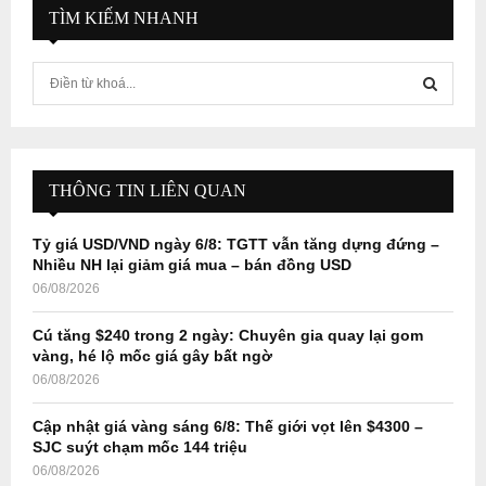
TÌM KIẾM NHANH
S
e
a
S
r
c
E
h
THÔNG TIN LIÊN QUAN
f
A
o
Tỷ giá USD/VND ngày 6/8: TGTT vẫn tăng dựng đứng –
r
R
Nhiều NH lại giảm giá mua – bán đồng USD
:
06/08/2026
C
Cú tăng $240 trong 2 ngày: Chuyên gia quay lại gom
H
vàng, hé lộ mốc giá gây bất ngờ
06/08/2026
Cập nhật giá vàng sáng 6/8: Thế giới vọt lên $4300 –
SJC suýt chạm mốc 144 triệu
06/08/2026