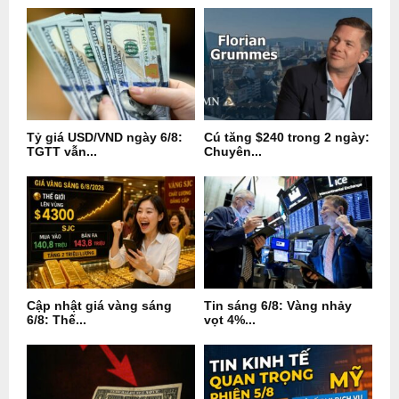
Tỷ giá USD/VND ngày 6/8:
Cú tăng $240 trong 2 ngày:
TGTT vẫn...
Chuyên...
Cập nhật giá vàng sáng
Tin sáng 6/8: Vàng nhảy
6/8: Thế...
vọt 4%...