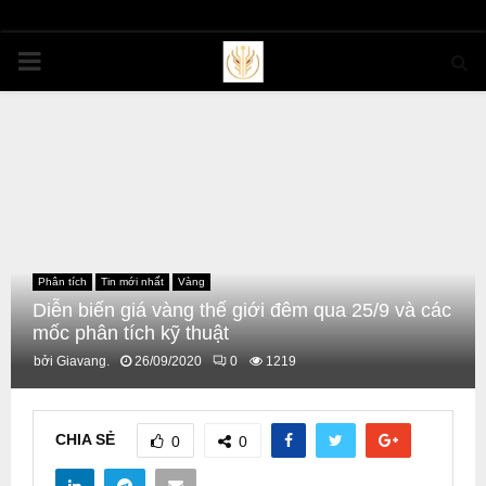
PRIMARY
MENU
Phân tích
Tin mới nhất
Vàng
Diễn biến giá vàng thế giới đêm qua 25/9 và các
mốc phân tích kỹ thuật
bởi
Giavang.
26/09/2020
0
1219
CHIA SẺ
0
0