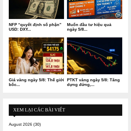
NFP “quyết định số phận”
Muốn đầu tư hiệu quả
USD: DXY...
ngày 5/8...
Giá vàng ngày 5/8: Thế giới
PTKT vàng ngày 5/8: Tăng
bốc...
dựng đứng,...
XEM LẠI CÁC BÀI VIẾT
August 2026
(30)