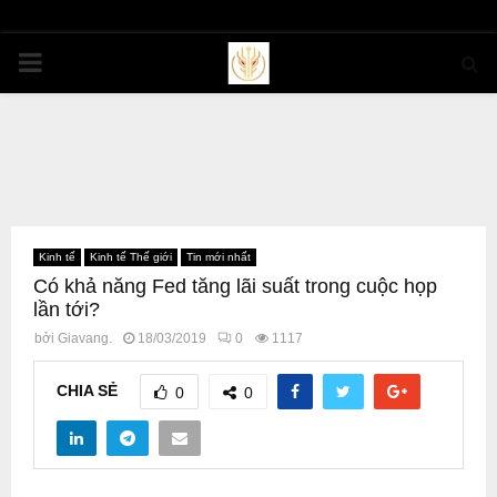
PRIMARY
MENU
Kinh tế
Kinh tế Thế giới
Tin mới nhất
Có khả năng Fed tăng lãi suất trong cuộc họp
lần tới?
bởi
Giavang.
18/03/2019
0
1117
CHIA SẺ
0
0