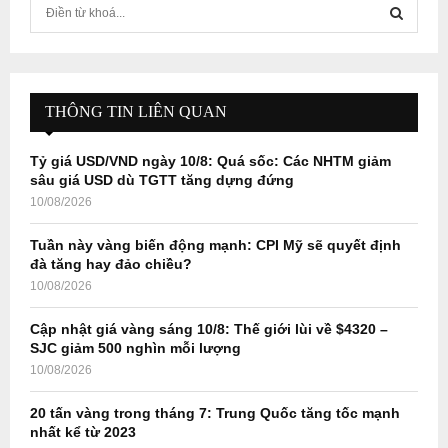
S
e
a
S
r
c
E
h
THÔNG TIN LIÊN QUAN
f
A
o
Tỷ giá USD/VND ngày 10/8: Quá sốc: Các NHTM giảm
r
R
sâu giá USD dù TGTT tăng dựng đứng
:
10/08/2026
C
Tuần này vàng biến động mạnh: CPI Mỹ sẽ quyết định
H
đà tăng hay đảo chiều?
10/08/2026
Cập nhật giá vàng sáng 10/8: Thế giới lùi về $4320 –
SJC giảm 500 nghìn mỗi lượng
10/08/2026
20 tấn vàng trong tháng 7: Trung Quốc tăng tốc mạnh
nhất kể từ 2023