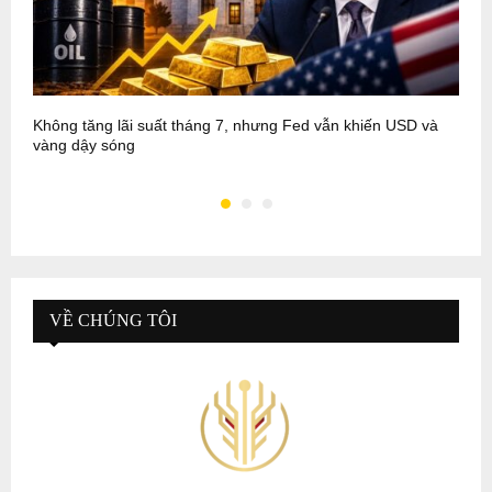
Không tăng lãi suất tháng 7, nhưng Fed vẫn khiến USD và
F
vàng dậy sóng
n
VỀ CHÚNG TÔI