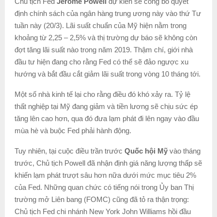
Chủ tịch Fed
Jerome Powell
dự kiến sẽ công bố quyết
định chính sách của ngân hàng trung ương này vào thứ Tư
tuần này (20/3). Lãi suất chuẩn của Mỹ hiện nằm trong
khoảng từ 2,25 – 2,5% và thị trường dự báo sẽ không còn
đợt tăng lãi suất nào trong năm 2019. Thậm chí, giới nhà
đầu tư hiện đang cho rằng Fed có thể sẽ đảo ngược xu
hướng và bắt đầu cắt giảm lãi suất trong vòng 10 tháng tới.
Một số nhà kinh tế lại cho rằng điều đó khó xảy ra. Tỷ lệ
thất nghiệp tại Mỹ đang giảm và tiền lương sẽ chịu sức ép
tăng lên cao hơn, qua đó đưa lạm phát đi lên ngay vào đầu
mùa hè và buộc Fed phải hành động.
Tuy nhiên, tại cuộc điều trần trước
Quốc hội Mỹ
vào tháng
trước, Chủ tịch Powell đã nhận định giá năng lượng thấp sẽ
khiến lạm phát trượt sâu hơn nữa dưới mức mục tiêu 2%
của Fed. Những quan chức có tiếng nói trong Ủy ban Thị
trường mở Liên bang (FOMC) cũng đã tỏ ra thận trọng:
Chủ tịch Fed chi nhánh New York John Williams hồi đầu