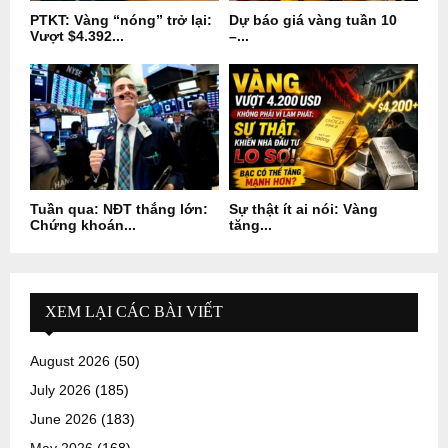
PTKT: Vàng “nóng” trở lại:
Dự báo giá vàng tuần 10
Vượt $4.392...
–...
Tuần qua: NĐT thắng lớn:
Sự thật ít ai nói: Vàng
Chứng khoán...
tăng...
XEM LẠI CÁC BÀI VIẾT
August 2026
(50)
July 2026
(185)
June 2026
(183)