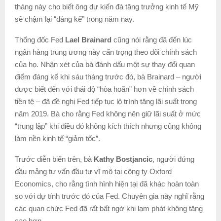
tháng này cho biết ông dự kiến đà tăng trưởng kinh tế Mỹ
sẽ chậm lại “đáng kể” trong năm nay.
Thống đốc Fed
Lael Brainard
cũng nói rằng đã đến lúc
ngân hàng trung ương này cẩn trọng theo dõi chính sách
của họ. Nhận xét của bà đánh dấu một sự thay đổi quan
điểm đáng kể khi sáu tháng trước đó, bà Brainard – người
được biết đến với thái độ “hòa hoãn” hơn về chính sách
tiền tệ – đã đề nghị Fed tiếp tục lộ trình tăng lãi suất trong
năm 2019. Bà cho rằng Fed không nên giữ lãi suất ở mức
“trung lập” khi điều đó không kích thích nhưng cũng không
làm nền kinh tế “giảm tốc”.
Trước diễn biến trên, bà
Kathy Bostjancic
, người đứng
đầu mảng tư vấn đầu tư vĩ mô tại công ty Oxford
Economics, cho rằng tình hình hiện tại đã khác hoàn toàn
so với dự tính trước đó của Fed. Chuyên gia này nghĩ rằng
các quan chức Fed đã rất bất ngờ khi lạm phát không tăng
cao hơn.