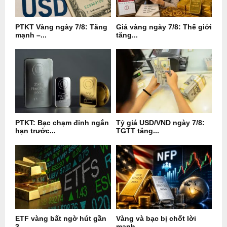
PTKT Vàng ngày 7/8: Tăng
Giá vàng ngày 7/8: Thế giới
mạnh –...
tăng...
PTKT: Bạc chạm đỉnh ngắn
Tỷ giá USD/VND ngày 7/8:
hạn trước...
TGTT tăng...
ETF vàng bất ngờ hút gần
Vàng và bạc bị chốt lời
3...
mạnh...