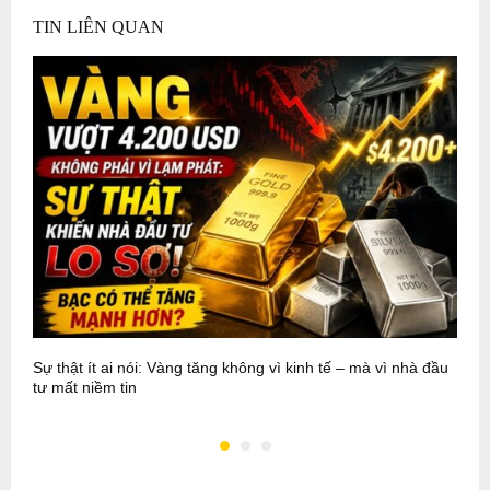
TIN LIÊN QUAN
Sự thật ít ai nói: Vàng tăng không vì kinh tế – mà vì nhà đầu
P
tư mất niềm tin
N