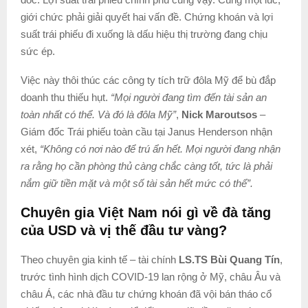
giới chức phải giải quyết hai vấn đề. Chứng khoán và lợi
suất trái phiếu đi xuống là dấu hiệu thị trường đang chịu
sức ép.
Việc này thôi thúc các công ty tích trữ đôla Mỹ để bù đắp
doanh thu thiếu hụt.
“Mọi người đang tìm đến tài sản an
toàn nhất có thể. Và đó là đôla Mỹ”
,
Nick Maroutsos
–
Giám đốc Trái phiếu toàn cầu tại Janus Henderson nhận
xét,
“Không có nơi nào để trú ẩn hết. Mọi người đang nhận
ra rằng họ cần phòng thủ càng chắc càng tốt, tức là phải
nắm giữ tiền mặt và một số tài sản hết mức có thể”.
Chuyên gia Việt Nam nói gì về đà tăng
của USD và vị thế đầu tư vàng?
Theo chuyên gia kinh tế – tài chính
LS.TS Bùi Quang Tín
,
trước tình hình dịch COVID-19 lan rộng ở Mỹ, châu Âu và
châu Á, các nhà đầu tư chứng khoán đã vội bán tháo cổ