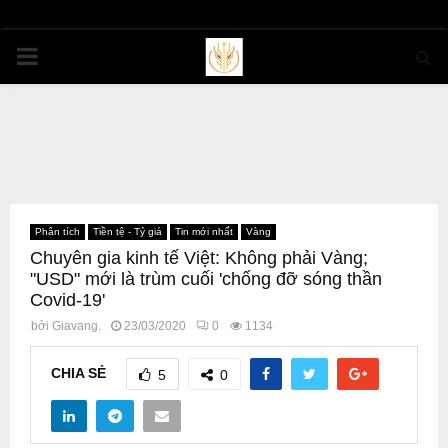
PRIMARY
MENU
Phân tích
Tiền tệ - Tỷ giá
Tin mới nhất
Vàng
Chuyên gia kinh tế Việt: Không phải Vàng;
"USD" mới là trùm cuối 'chống đỡ sóng thần
Covid-19'
bởi
Giavang.
23/03/2020
0
1134
CHIA SẺ
5
0