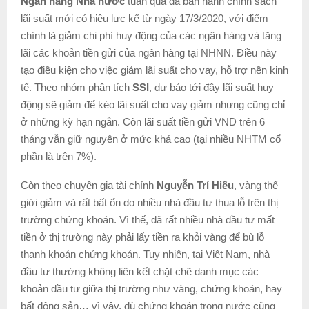
Ngân hàng Nhà nước
tuần qua đã ban hành chính sách
lãi suất mới có hiệu lực kể từ ngày 17/3/2020, với điểm
chính là giảm chi phí huy động của các ngân hàng và tăng
lãi các khoản tiền gửi của ngân hàng tại NHNN. Điều này
tạo điều kiện cho việc giảm lãi suất cho vay, hỗ trợ nền kinh
tế. Theo nhóm phân tích
SSI
, dự báo tới đây lãi suất huy
động sẽ giảm để kéo lãi suất cho vay giảm nhưng cũng chỉ
ở những kỳ hạn ngắn. Còn lãi suất tiền gửi VND trên 6
tháng vẫn giữ nguyên ở mức khá cao (tại nhiều NHTM cổ
phần là trên 7%).
Còn theo chuyên gia tài chính
Nguyễn Trí Hiếu
, vàng thế
giới giảm và rất bất ổn do nhiều nhà đầu tư thua lỗ trên thị
trường chứng khoán. Vì thế, đã rất nhiều nhà đầu tư mất
tiền ở thị trường này phải lấy tiền ra khỏi vàng để bù lỗ
thanh khoản chứng khoán. Tuy nhiên, tại Việt Nam, nhà
đầu tư thường không liên kết chặt chẽ danh mục các
khoản đầu tư giữa thị trường như vàng, chứng khoán, hay
bất động sản… vì vậy, dù chứng khoán trong nước cũng