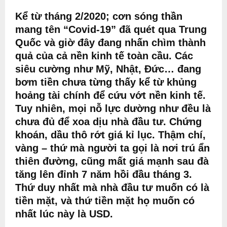
Kể từ tháng 2/2020; cơn sóng thần
mang tên “Covid-19” đã quét qua Trung
Quốc và giờ đây đang nhấn chìm thành
quả của cả nền kinh tế toàn cầu. Các
siêu cường như Mỹ, Nhật, Đức… đang
bơm tiền chưa từng thấy kể từ khủng
hoảng tài chính để cứu vớt nền kinh tế.
Tuy nhiên, mọi nỗ lực dường như đều là
chưa đủ để xoa dịu nhà đầu tư. Chứng
khoán, dầu thô rớt giá kỉ lục. Thậm chí,
vàng – thứ mà người ta gọi là nơi trú ẩn
thiên đường, cũng mất giá mạnh sau đà
tăng lên đỉnh 7 năm hồi đầu tháng 3.
Thứ duy nhất mà nhà đầu tư muốn có là
tiền mặt, và thứ tiền mặt họ muốn có
nhất lúc này là USD.