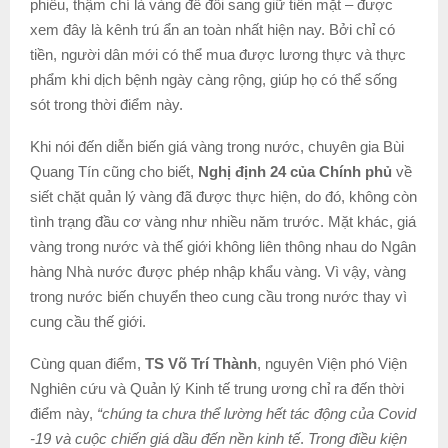
phiếu, thậm chí là vàng để đổi sang giữ tiền mặt – được
xem đây là kênh trú ẩn an toàn nhất hiện nay. Bởi chỉ có
tiền, người dân mới có thể mua được lương thực và thực
phẩm khi dịch bệnh ngày càng rộng, giúp họ có thể sống
sót trong thời điểm này.
Khi nói đến diễn biến giá vàng trong nước, chuyên gia Bùi
Quang Tín cũng cho biết,
Nghị định 24 của Chính phủ
về
siết chặt quản lý vàng đã được thực hiện, do đó, không còn
tình trạng đầu cơ vàng như nhiều năm trước. Mặt khác, giá
vàng trong nước và thế giới không liên thông nhau do Ngân
hàng Nhà nước được phép nhập khẩu vàng. Vì vậy, vàng
trong nước biến chuyển theo cung cầu trong nước thay vì
cung cầu thế giới.
Cùng quan điểm,
TS Võ Trí Thành
, nguyên Viện phó Viện
Nghiên cứu và Quản lý Kinh tế trung ương chỉ ra đến thời
điểm này,
“chúng ta chưa thể lường hết tác động của Covid
-19 và cuộc chiến giá dầu đến nền kinh tế
.
Trong điều kiện