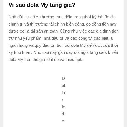
Vì sao đôla Mỹ tăng giá?
Nhà đầu tư có xu hướng mua đôla trong thời kỳ bất ổn địa
chính trị và thị trường tài chính biến động, do đồng tiền này
được coi là tài sản an toàn. Cũng như việc các gia đình tích
trữ nhu yếu phẩm, nhà đầu tư và các công ty, đặc biệt là
ngân hàng và quỹ đầu tư, tích trữ đôla Mỹ để vượt qua thời
kỳ khó khăn. Nhu cầu này gần đây đột ngột tăng cao, khiến
đôla Mỹ trên thế giới đắt đỏ và thiếu hụt.
D
ol
la
r
In
d
e