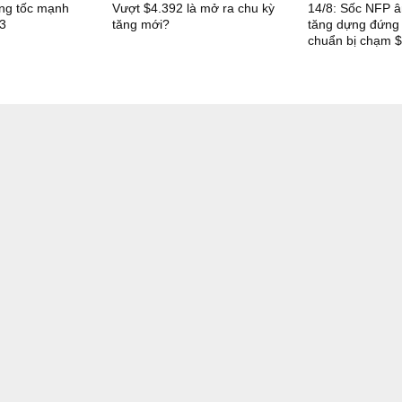
ng tốc mạnh
Vượt $4.392 là mở ra chu kỳ
14/8: Sốc NFP â
23
tăng mới?
tăng dựng đứng
chuẩn bị chạm 