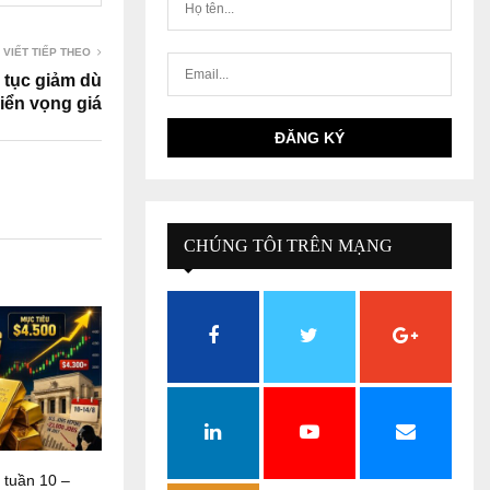
 VIẾT TIẾP THEO
p tục giảm dù
iển vọng giá
CHÚNG TÔI TRÊN MẠNG
XÃ HỘI
 tuần 10 –