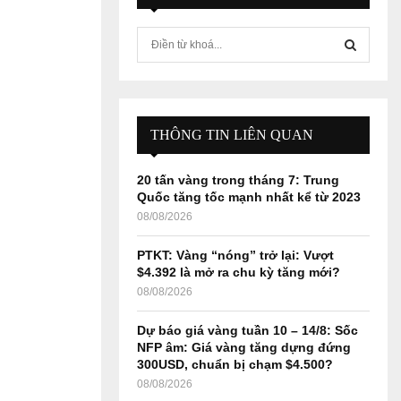
S
e
a
S
r
c
E
h
THÔNG TIN LIÊN QUAN
f
A
o
20 tấn vàng trong tháng 7: Trung
r
R
Quốc tăng tốc mạnh nhất kể từ 2023
:
08/08/2026
C
PTKT: Vàng “nóng” trở lại: Vượt
H
$4.392 là mở ra chu kỳ tăng mới?
08/08/2026
Dự báo giá vàng tuần 10 – 14/8: Sốc
NFP âm: Giá vàng tăng dựng đứng
300USD, chuẩn bị chạm $4.500?
08/08/2026