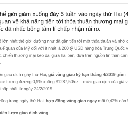
hế giới giảm xuống đáy 5 tuần vào ngày thứ Hai (4
 quan về khả năng tiến tới thỏa thuận thương mại 
 đã nhấc bổng tâm lí chấp nhận rủi ro.
ế lớn nhất thế giới dường như đã gần tiến tới một thỏa thuận và nhờ 
huế quan của Mỹ đối với ít nhất là 200 tỷ USD hàng hóa Trung Quốc v
 chiến thương mại kéo dài giữa hai bên, dựa trên nguồn tin thân cận
.
n giao dịch ngày thứ Hai,
giá vàng giao kỳ hạn tháng 4/2019
giảm
ce tương đương 0,9% xuống $1287,50/oz – mức giao dịch của giá v
thấp nhất từ ngày 24/2/2019.
ng trong ngày thứ Hai,
hợp đồng vàng giao ngay
mất 0,42% còn 
hiến lược giao dịch vàng