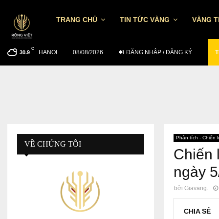
TRANG CHỦ
TIN TỨC VÀNG
VÀNG 
C
HANOI
TỶ GIÁ USD/VND NGÀY 7/8: TGTT TĂNG…
08/08/2026
ĐĂNG NHẬP / ĐĂNG KÝ
T
30.9
Phân tích - Chiến 
VỀ CHÚNG TÔI
Chiến 
ngày 5
bởi
Giavang.
CHIA SẺ