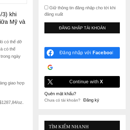
Giữ thông tin đăng nhập cho tới khi
/3) khi
đăng xuất
giữa Mỹ và
đó có thể dỡ
à có thể
Đăng nhập với
Facebook
 trong ngày
Đăng nhập với
Google
Continue with
X
àng giao hợp
Quên mật khẩu?
Đăng ký
Chưa có tài khoản?
$1287,84/oz.
TÌM KIẾM NHANH