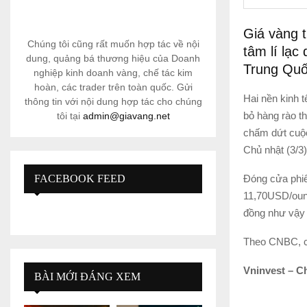
Giá vàng t
Chúng tôi cũng rất muốn hợp tác về nội
tâm lí lạc
dung, quảng bá thương hiệu của Doanh
Trung Quốc
nghiệp kinh doanh vàng, chế tác kim
hoàn, các trader trên toàn quốc. Gửi
Hai nền kinh t
thông tin với nội dung hợp tác cho chúng
bỏ hàng rào t
tôi tại
admin@giavang.net
chấm dứt cuộc
Chủ nhật (3/3)
Đóng cửa phiê
FACEBOOK FEED
11,70USD/oun
đồng như vậy 
Theo CNBC, cũ
Vninvest – C
BÀI MỚI ĐÁNG XEM