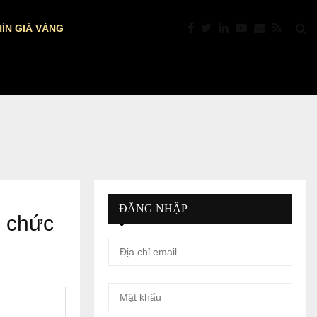
ÌN GIÁ VÀNG
PTKT: VÀNG “NÓNG” TRỞ LẠI: VƯỢT $4.39
ĐĂNG NHẬP
ổ chức