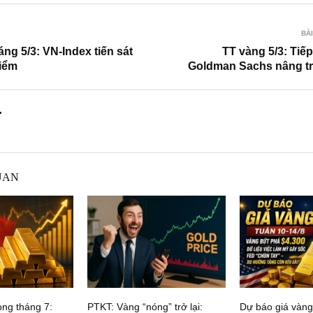
BÀI
ng 5/3: VN-Index tiến sát
TT vàng 5/3: Tiế
iểm
Goldman Sachs nâng tr
.
UAN
ong tháng 7:
PTKT: Vàng “nóng” trở lại:
Dự báo giá vàng