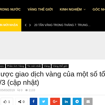
TRONG NƯỚC
VÀNG THẾ GIỚI
KINH NGHIỆM
GÓC NH
IN MỚI NHẬN
20 TẤN VÀNG TRONG THÁNG 7: TRUNG…
lược
Phân tích Vàng
Tin mới nhất
Vàng
Vàng thế giới
lược giao dịch vàng của một số t
/3 (cập nhật)
05/03/2019
0
1133
1
0