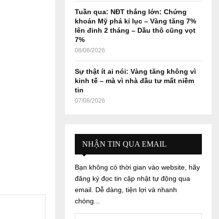
Tuần qua: NĐT thắng lớn: Chứng
khoán Mỹ phá kỉ lục – Vàng tăng 7%
lên đỉnh 2 tháng – Dầu thô cũng vọt
7%
08/08/2026
Sự thật ít ai nói: Vàng tăng không vì
kinh tế – mà vì nhà đầu tư mất niềm
tin
07/08/2026
NHẬN TIN QUA EMAIL
Bạn không có thời gian vào website, hãy
đăng ký đọc tin cập nhật tự động qua
email. Dễ dàng, tiện lợi và nhanh
chóng...