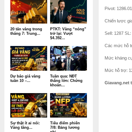
Pivot: 1286.01
Chiến lược gia
20 tấn vàng trong
PTKT: Vàng “nóng”
Sell: 1287 SL
tháng 7: Trung...
trở lại: Vượt
$4.392...
Các mức hỗ tr
Mức kháng cự
Mức hỗ trợ: 1
Dự báo giá vàng
Tuần qua: NĐT
tuần 10 –...
thắng lớn: Chứng
Giavang.net 
khoán...
Sự thật ít ai nói:
Tiêu điểm phiên
Vàng tăng...
7/8: Bảng lương
phi...