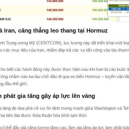
ả Iran, căng thẳng leo thang tại Hormuz
nh Trung ương Mỹ (CENTCOM), lực lượng này đã triển khai một loạ
 các mục tiêu của Iran, nhằm đáp trả các vụ tấn công vào tàu thươ
ho biết các hành động này được thực hiện sau khi Iran bị cáo buộc l
công nhằm vào ba tàu chở dầu đi qua eo biển Hormuz – tuyến vận tả
g đầu thế giới.
m phát gia tăng gây áp lực lên vàng
a tăng đe dọa phá vỡ sự ổn định mong manh giữa Washington và Teh
hai bên đạt được thỏa thuận hòa bình tạm thời.
có thể đẩy giá năng lượng tăng cao, làm gia tăng áp lực lạm phát toà