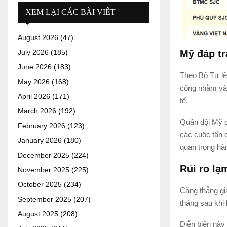
XEM LẠI CÁC BÀI VIẾT
August 2026
(47)
Mỹ đáp tr
July 2026
(185)
June 2026
(183)
Theo Bộ Tư lệ
May 2026
(168)
công nhằm vào
April 2026
(171)
tế.
March 2026
(192)
Quân đội Mỹ c
February 2026
(123)
các cuộc tấn 
January 2026
(180)
quan trọng hàn
December 2025
(224)
Rủi ro lạ
November 2025
(225)
October 2025
(234)
Căng thẳng gi
September 2025
(207)
tháng sau khi 
August 2025
(208)
Diễn biến này 