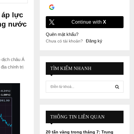
Đăng nhập với
Google
 áp lực
Continue with
X
ong nước
Quên mật khẩu?
Đăng ký
Chưa có tài khoản?
 dịch châu Á
địa chính trị
TÌM KIẾM NHANH
S
e
a
S
r
c
E
h
THÔNG TIN LIÊN QUAN
f
A
o
20 tấn vàng trong tháng 7: Trung