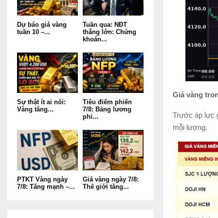
Dự báo giá vàng
Tuần qua: NĐT
tuần 10 –...
thắng lớn: Chứng
khoán...
Giá vàng tro
Sự thật ít ai nói:
Tiêu điểm phiên
Vàng tăng...
7/8: Bảng lương
Trước áp lực 
phi...
mỗi lượng.
PTKT Vàng ngày
Giá vàng ngày 7/8:
7/8: Tăng mạnh –...
Thế giới tăng...