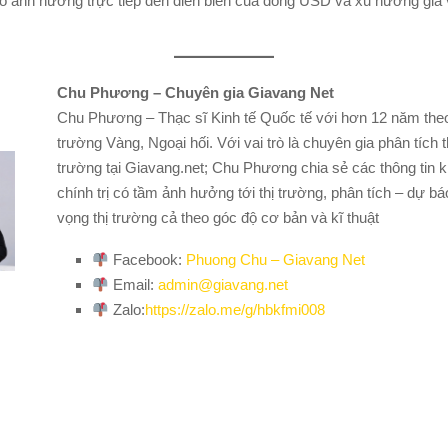
 đó ảnh hưởng trực tiếp đến diễn biến của đồng USD và xu hướng giá
Chu Phương – Chuyên gia Giavang Net
Chu Phương – Thạc sĩ Kinh tế Quốc tế với hơn 12 năm theo 
trường Vàng, Ngoại hối. Với vai trò là chuyên gia phân tích t
trường tại Giavang.net; Chu Phương chia sẻ các thông tin ki
chính trị có tầm ảnh hưởng tới thị trường, phân tích – dự báo
vọng thị trường cả theo góc độ cơ bản và kĩ thuật
Facebook:
Phuong Chu – Giavang Net
Email:
admin@giavang.net
Zalo:
https://zalo.me/g/hbkfmi008