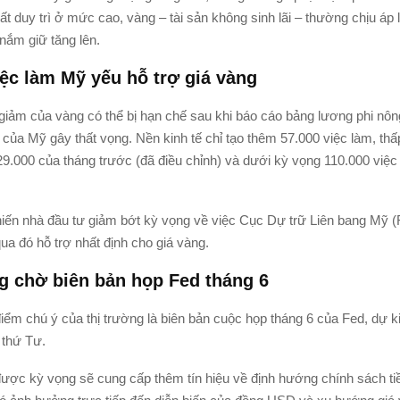
uất duy trì ở mức cao, vàng – tài sản không sinh lãi – thường chịu áp 
 nắm giữ tăng lên.
iệc làm Mỹ yếu hỗ trợ giá vàng
 giảm của vàng có thể bị hạn chế sau khi báo cáo bảng lương phi nôn
 của Mỹ gây thất vọng. Nền kinh tế chỉ tạo thêm 57.000 việc làm, th
9.000 của tháng trước (đã điều chỉnh) và dưới kỳ vọng 110.000 việc 
hiến nhà đầu tư giảm bớt kỳ vọng về việc Cục Dự trữ Liên bang Mỹ (F
 qua đó hỗ trợ nhất định cho giá vàng.
g chờ biên bản họp Fed tháng 6
điểm chú ý của thị trường là biên bản cuộc họp tháng 6 của Fed, dự 
 thứ Tư.
ược kỳ vọng sẽ cung cấp thêm tín hiệu về định hướng chính sách tiền