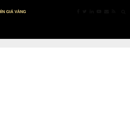
ÌN GIÁ VÀNG
PTKT: VÀNG “NÓNG” TRỞ LẠI: VƯỢT $4.39