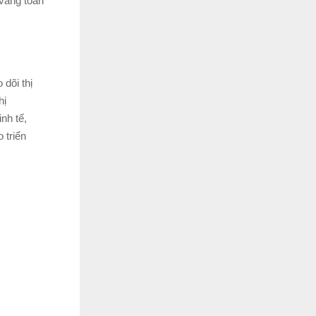
 vàng toàn
dõi thị
hị
nh tế,
 triển