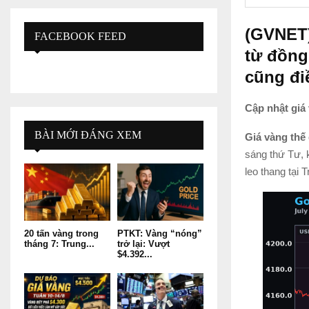
(GVNET)
FACEBOOK FEED
từ đồng
cũng đi
Cập nhật giá
BÀI MỚI ĐÁNG XEM
Giá vàng thế
sáng thứ Tư, k
leo thang tại 
20 tấn vàng trong
PTKT: Vàng “nóng”
tháng 7: Trung...
trở lại: Vượt
$4.392...