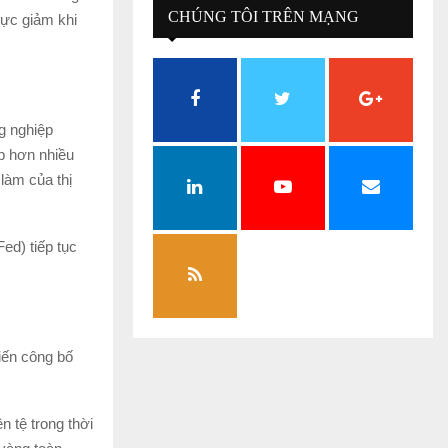
CHÚNG TÔI TRÊN MẠNG
lực giảm khi
XÃ HỘI
g nghiệp
ấp hơn nhiều
làm của thị
ed) tiếp tục
kiến công bố
 tệ trong thời