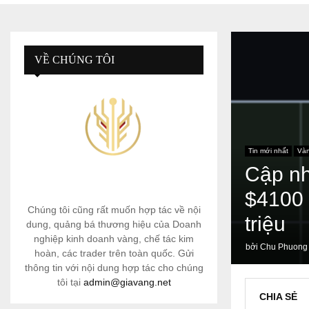
VỀ CHÚNG TÔI
Tin mới nhất
Và
Cập nh
$4100 
Chúng tôi cũng rất muốn hợp tác về nội
triệu
dung, quảng bá thương hiệu của Doanh
nghiệp kinh doanh vàng, chế tác kim
bởi
Chu Phuong
hoàn, các trader trên toàn quốc. Gửi
thông tin với nội dung hợp tác cho chúng
tôi tại
admin@giavang.net
CHIA SẺ