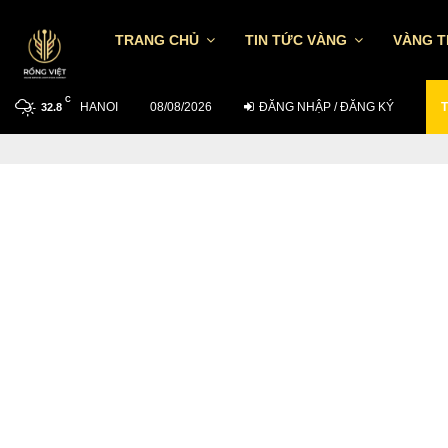
TRANG CHỦ
TIN TỨC VÀNG
VÀNG 
C
HANOI
TỶ GIÁ USD/VND NGÀY 7/8: TGTT TĂNG…
08/08/2026
ĐĂNG NHẬP / ĐĂNG KÝ
T
32.8