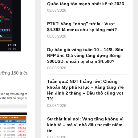
r
R
Quốc tăng tốc mạnh nhất kể từ 2023
:
08/08/2026
C
PTKT: Vàng “nóng” trở lại: Vượt
H
$4.392 là mở ra chu kỳ tăng mới?
08/08/2026
Dự báo giá vàng tuần 10 – 14/8: Sốc
NFP âm: Giá vàng tăng dựng đứng
300USD, chuẩn bị chạm $4.500?
08/08/2026
ưỡng 150 triệu
Tuần qua: NĐT thắng lớn: Chứng
khoán Mỹ phá kỉ lục – Vàng tăng 7%
lên đỉnh 2 tháng – Dầu thô cũng vọt
7%
08/08/2026
Sự thật ít ai nói: Vàng tăng không vì
kinh tế – mà vì nhà đầu tư mất niềm
tin
07/08/2026