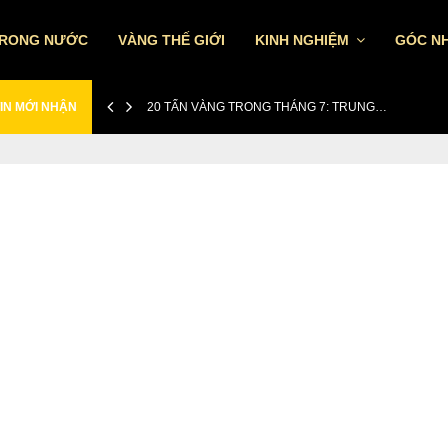
TRONG NƯỚC
VÀNG THẾ GIỚI
KINH NGHIỆM
GÓC NH
IN MỚI NHẬN
20 TẤN VÀNG TRONG THÁNG 7: TRUNG…