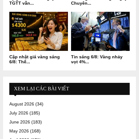
TGTT vẫn...
Chuyên...
Cập nhật giá vàng sáng
Tin sáng 6/8: Vàng nhảy
6/8: Thế...
vọt 4%...
XEM LẠI CÁC BÀI VIẾT
August 2026
(34)
July 2026
(185)
June 2026
(183)
May 2026
(168)