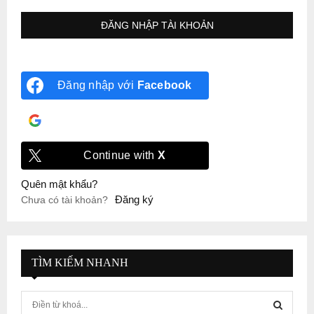
Đăng nhập với
Facebook
Đăng nhập với
Google
Continue with
X
Quên mật khẩu?
Đăng ký
Chưa có tài khoản?
TÌM KIẾM NHANH
S
e