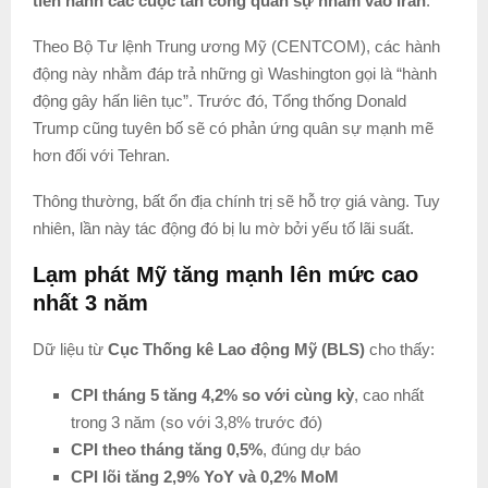
tiến hành các cuộc tấn công quân sự nhằm vào Iran
.
Theo Bộ Tư lệnh Trung ương Mỹ (CENTCOM), các hành
động này nhằm đáp trả những gì Washington gọi là “hành
động gây hấn liên tục”. Trước đó, Tổng thống Donald
Trump cũng tuyên bố sẽ có phản ứng quân sự mạnh mẽ
hơn đối với Tehran.
Thông thường, bất ổn địa chính trị sẽ hỗ trợ giá vàng. Tuy
nhiên, lần này tác động đó bị lu mờ bởi yếu tố lãi suất.
Lạm phát Mỹ tăng mạnh lên mức cao
nhất 3 năm
Dữ liệu từ
Cục Thống kê Lao động Mỹ (BLS)
cho thấy:
CPI tháng 5 tăng 4,2% so với cùng kỳ
, cao nhất
trong 3 năm (so với 3,8% trước đó)
CPI theo tháng tăng 0,5%
, đúng dự báo
CPI lõi tăng 2,9% YoY và 0,2% MoM