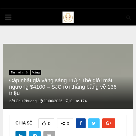
PRIMARY
MENU
Tin mới nhất
Vàng
Cập nhật giá vàng sáng 11/6: Thế giới mất
ngưỡng $4100 – SJC rơi thẳng băng về 136
triệu
bởi
Chu Phuong
11/06/2026
0
174
CHIA SẺ
0
0