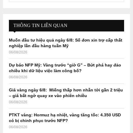
a
S
r
c
E
h
THÔNG TIN LIÊN QUAN
f
A
o
Muốn đầu tư hiệu quả ngày 6/8: Số đơn xin trợ cấp thất
r
R
nghiệp lần đầu hàng tuần Mỹ
:
06/08/2026
C
Dự báo NFP Mỹ: Vàng trước “giờ G” – Bứt phá hay đảo
H
chiều khi dữ liệu việc làm công bố?
06/08/2026
Giá vàng ngày 6/8: Miếng thấp hơn nhẫn tới gần 2 triệu
– giá bất ngờ quay xe vào phiên chiều
06/08/2026
PTKT vàng: Hormuz hạ nhiệt, vàng tăng tốc: 4.350 USD
có bị chinh phục trước NFP?
06/08/2026