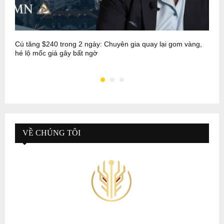
Cú tăng $240 trong 2 ngày: Chuyên gia quay lại gom vàng,
C
hé lộ mốc giá gây bất ngờ
đ
VỀ CHÚNG TÔI