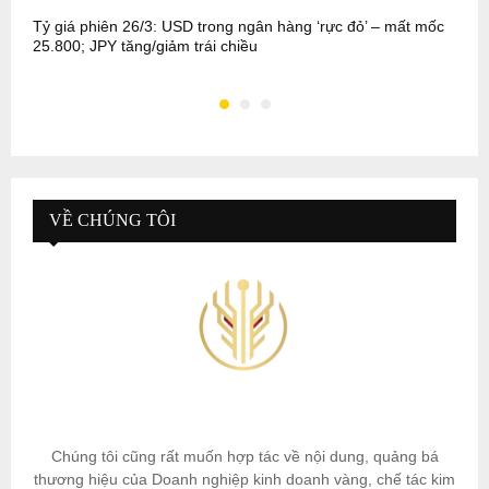
Tỷ giá phiên 26/3: USD trong ngân hàng ‘rực đỏ’ – mất mốc
T
25.800; JPY tăng/giảm trái chiều
t
VỀ CHÚNG TÔI
Chúng tôi cũng rất muốn hợp tác về nội dung, quảng bá
thương hiệu của Doanh nghiệp kinh doanh vàng, chế tác kim