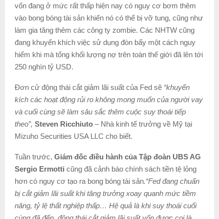
vốn đang ở mức rất thấp hiện nay có nguy cơ bơm thêm
vào bong bóng tài sản khiến nó có thể bị vỡ tung, cũng như
làm gia tăng thêm các công ty zombie. Các NHTW cũng
đang khuyến khích việc sử dụng đòn bẩy một cách nguy
hiểm khi mà tổng khối lượng nợ trên toàn thế giới đã lên tới
250 nghìn tỷ USD.
Đơn cử động thái cắt giảm lãi suất của Fed sẽ
“khuyến
kích các hoạt động rủi ro không mong muốn của người vay
và cuối cùng sẽ làm sâu sắc thêm cuộc suy thoái tiếp
theo”,
Steven Ricchiuto
– Nhà kinh tế trưởng về Mỹ tại
Mizuho Securities USA LLC cho biết.
Tuần trước,
Giám đốc điều hành của Tập đoàn UBS AG
Sergio Ermotti
cũng đã cảnh báo chính sách tiền tệ lỏng
hơn có nguy cơ tạo ra bong bóng tài sản
.“Fed đang chuẩn
bị cắt giảm lãi suất khi tăng trưởng xoay quanh mức tiềm
năng, tỷ lệ thất nghiệp thấp… Hệ quả là khi suy thoái cuối
cùng đã đến, động thái cắt giảm lãi suất vốn được coi là