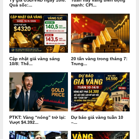
Tỷ giá USD/VND ngày 10/8:
Tuần này vàng biến động
Quá sốc:...
mạnh: CPI...
Cập nhật giá vàng sáng
20 tấn vàng trong tháng 7:
10/8: Thế...
Trung...
PTKT: Vàng “nóng” trở lại:
Dự báo giá vàng tuần 10
Vượt $4.392...
–...