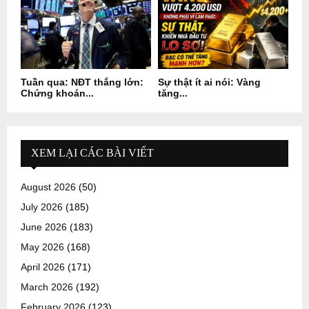
Tuần qua: NĐT thắng lớn:
Sự thật ít ai nói: Vàng
Chứng khoán...
tăng...
XEM LẠI CÁC BÀI VIẾT
August 2026
(50)
July 2026
(185)
June 2026
(183)
May 2026
(168)
April 2026
(171)
March 2026
(192)
February 2026
(123)