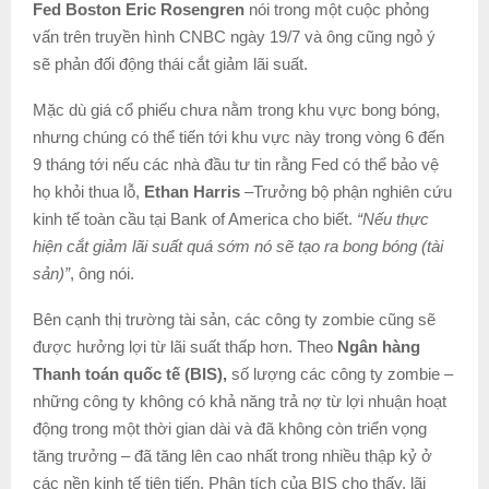
Fed Boston Eric Rosengren
nói trong một cuộc phỏng
vấn trên truyền hình CNBC ngày 19/7 và ông cũng ngỏ ý
sẽ phản đối động thái cắt giảm lãi suất.
Mặc dù giá cổ phiếu chưa nằm trong khu vực bong bóng,
nhưng chúng có thể tiến tới khu vực này trong vòng 6 đến
9 tháng tới nếu các nhà đầu tư tin rằng Fed có thể bảo vệ
họ khỏi thua lỗ,
Ethan Harris
–Trưởng bộ phận nghiên cứu
kinh tế toàn cầu tại Bank of America cho biết.
“Nếu thực
hiện cắt giảm lãi suất quá sớm nó sẽ tạo ra bong bóng (tài
sản)”
, ông nói.
Bên cạnh thị trường tài sản, các công ty zombie cũng sẽ
được hưởng lợi từ lãi suất thấp hơn. Theo
Ngân hàng
Thanh toán quốc tế (BIS),
số lượng các công ty zombie –
những công ty không có khả năng trả nợ từ lợi nhuận hoạt
động trong một thời gian dài và đã không còn triển vọng
tăng trưởng – đã tăng lên cao nhất trong nhiều thập kỷ ở
các nền kinh tế tiên tiến. Phân tích của BIS cho thấy, lãi