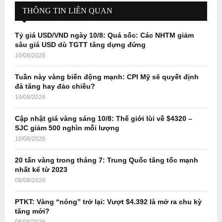
E
h
THÔNG TIN LIÊN QUAN
f
A
o
Tỷ giá USD/VND ngày 10/8: Quá sốc: Các NHTM giảm
r
R
sâu giá USD dù TGTT tăng dựng đứng
:
10/08/2026
C
Tuần này vàng biến động mạnh: CPI Mỹ sẽ quyết định
H
đà tăng hay đảo chiều?
10/08/2026
Cập nhật giá vàng sáng 10/8: Thế giới lùi về $4320 –
SJC giảm 500 nghìn mỗi lượng
10/08/2026
20 tấn vàng trong tháng 7: Trung Quốc tăng tốc mạnh
nhất kể từ 2023
08/08/2026
PTKT: Vàng “nóng” trở lại: Vượt $4.392 là mở ra chu kỳ
tăng mới?