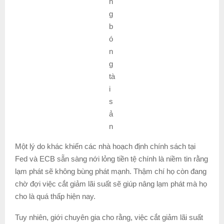
n
g
b
ó
n
g
tà
i
s
ả
n
Một lý do khác khiến các nhà hoạch định chính sách tại
Fed và ECB sẵn sàng nới lỏng tiền tệ chính là niềm tin rằng
lạm phát sẽ không bùng phát mạnh. Thậm chí họ còn đang
chờ đợi việc cắt giảm lãi suất sẽ giúp nâng lạm phát mà họ
cho là quá thấp hiện nay.
Tuy nhiên, giới chuyên gia cho rằng, việc cắt giảm lãi suất