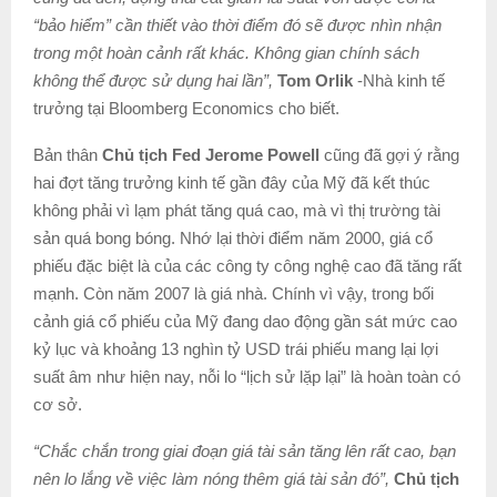
“bảo hiểm” cần thiết vào thời điểm đó sẽ được nhìn nhận
trong một hoàn cảnh rất khác. Không gian chính sách
không thể được sử dụng hai lần”,
Tom Orlik
-Nhà kinh tế
trưởng tại Bloomberg Economics cho biết.
Bản thân
Chủ tịch Fed Jerome Powell
cũng đã gợi ý rằng
hai đợt tăng trưởng kinh tế gần đây của Mỹ đã kết thúc
không phải vì lạm phát tăng quá cao, mà vì thị trường tài
sản quá bong bóng. Nhớ lại thời điểm năm 2000, giá cổ
phiếu đặc biệt là của các công ty công nghệ cao đã tăng rất
mạnh. Còn năm 2007 là giá nhà. Chính vì vậy, trong bối
cảnh giá cổ phiếu của Mỹ đang dao động gần sát mức cao
kỷ lục và khoảng 13 nghìn tỷ USD trái phiếu mang lại lợi
suất âm như hiện nay, nỗi lo “lịch sử lặp lại” là hoàn toàn có
cơ sở.
“Chắc chắn trong giai đoạn giá tài sản tăng lên rất cao, bạn
nên lo lắng về việc làm nóng thêm giá tài sản đó”,
Chủ tịch