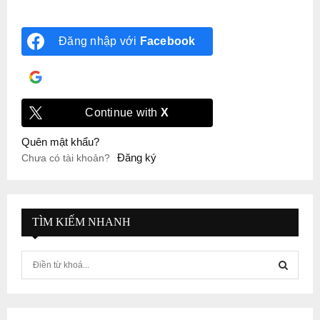
Đăng nhập với
Facebook
Đăng nhập với
Google
Continue with
X
Quên mật khẩu?
Đăng ký
Chưa có tài khoản?
TÌM KIẾM NHANH
S
e
a
S
r
c