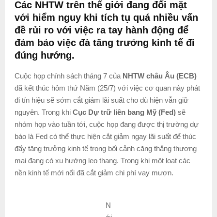
Các NHTW trên thế giới đang đối mặt
với hiểm nguy khi tích tụ quá nhiều vấn
đề rủi ro với việc ra tay hành động để
đảm bảo việc đà tăng trưởng kinh tế đi
đúng hướng.
Cuộc họp chính sách tháng 7 của
NHTW châu Âu (ECB)
đã kết thúc hôm thứ Năm (25/7) với việc cơ quan này phát
đi tín hiệu sẽ sớm cắt giảm lãi suất cho dù hiện vẫn giữ
nguyên. Trong khi
Cục Dự trữ liên bang Mỹ (Fed)
sẽ
nhóm họp vào tuần tới, cuộc họp đang được thị trường dự
báo là Fed có thể thực hiện cắt giảm ngay lãi suất để thúc
đẩy tăng trưởng kinh tế trong bối cảnh căng thẳng thương
mại đang có xu hướng leo thang. Trong khi một loạt các
nền kinh tế mới nổi đã cắt giảm chi phí vay mượn.
N