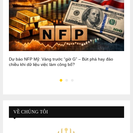
Dự báo NFP Mỹ: Vàng trước “giờ G” – Bứt phá hay đảo
P
chiều khi dữ liệu việc làm công bố?
b
VỀ CHÚNG TÔI