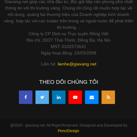
Giavang.net giúp các nhà đầu tư, độc giả tiếp cận phong phú nhất
thông tin với thị trường vàng. Chúng tôi cũng rất muốn hợp tác về
nội dung, quảng bá thương hiệu của Doanh nghiệp kinh doanh
vàng, hợp tác với các trader trên trong và ngoài nước để phát triển
thị trường…
Công ty CP Dịch vụ Trực tuyến Rồng Việt
Địa chỉ: 20/27 Thái Thịnh, Đống Đa, Hà Nội
MST: 0102573641
Ngày hoạt động: 24/03/2008
Liên hệ:
lienhe@giavang.net
THEO DÕI CHÚNG TÔI
@2020 - giavang.net. All Right Reserved. Designed and Developed by
PenciDesign