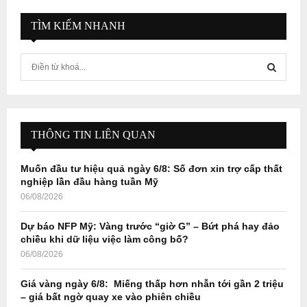
TÌM KIẾM NHANH
S
e
a
S
r
c
E
h
THÔNG TIN LIÊN QUAN
f
A
o
Muốn đầu tư hiệu quả ngày 6/8: Số đơn xin trợ cấp thất
r
R
nghiệp lần đầu hàng tuần Mỹ
:
06/08/2026
C
Dự báo NFP Mỹ: Vàng trước “giờ G” – Bứt phá hay đảo
H
chiều khi dữ liệu việc làm công bố?
06/08/2026
Giá vàng ngày 6/8: Miếng thấp hơn nhẫn tới gần 2 triệu
– giá bất ngờ quay xe vào phiên chiều