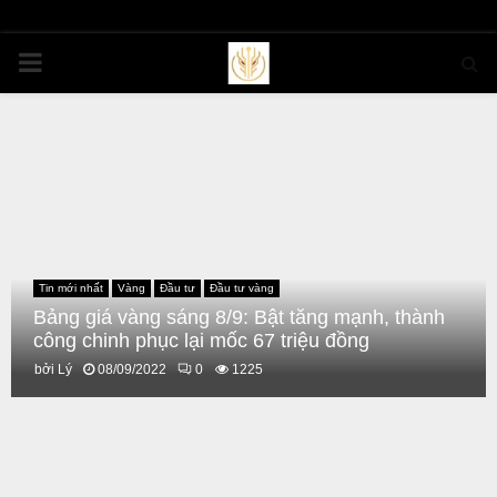
PRIMARY
MENU
Tin mới nhất
Vàng
Đầu tư
Đầu tư vàng
Bảng giá vàng sáng 8/9: Bật tăng mạnh, thành
công chinh phục lại mốc 67 triệu đồng
bởi
Lý
08/09/2022
0
1225