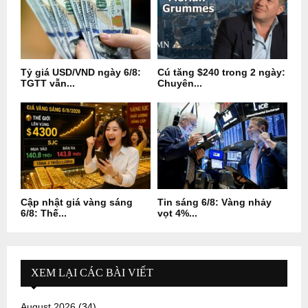
Tỷ giá USD/VND ngày 6/8:
Cú tăng $240 trong 2 ngày:
TGTT vẫn...
Chuyên...
Cập nhật giá vàng sáng
Tin sáng 6/8: Vàng nhảy
6/8: Thế...
vọt 4%...
XEM LẠI CÁC BÀI VIẾT
August 2026
(34)