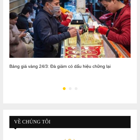
Bảng giá vàng 24/3: Đà giảm có dấu hiệu chững lại
B
đ
VỀ CHÚNG TÔI