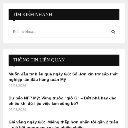
TÌM KIẾM NHANH
S
e
a
S
r
c
E
h
THÔNG TIN LIÊN QUAN
f
A
o
Muốn đầu tư hiệu quả ngày 6/8: Số đơn xin trợ cấp thất
r
R
nghiệp lần đầu hàng tuần Mỹ
:
06/08/2026
C
Dự báo NFP Mỹ: Vàng trước “giờ G” – Bứt phá hay đảo
H
chiều khi dữ liệu việc làm công bố?
06/08/2026
Giá vàng ngày 6/8: Miếng thấp hơn nhẫn tới gần 2 triệu
– giá bất ngờ quay xe vào phiên chiều