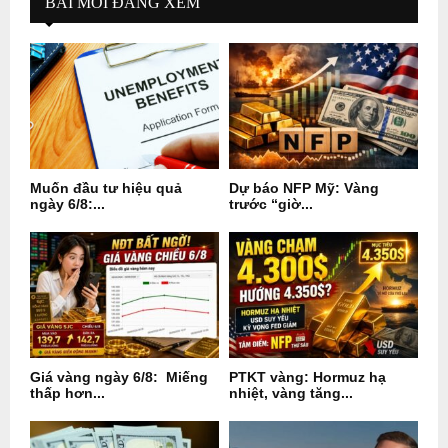
BÀI MỚI ĐÁNG XEM
Muốn đầu tư hiệu quả
Dự báo NFP Mỹ: Vàng
ngày 6/8:...
trước “giờ...
Giá vàng ngày 6/8: Miếng
PTKT vàng: Hormuz hạ
thấp hơn...
nhiệt, vàng tăng...