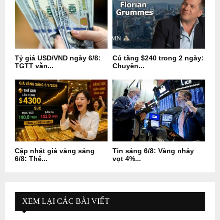
Tỷ giá USD/VND ngày 6/8:
Cú tăng $240 trong 2 ngày:
TGTT vẫn...
Chuyên...
Cập nhật giá vàng sáng
Tin sáng 6/8: Vàng nhảy
6/8: Thế...
vọt 4%...
XEM LẠI CÁC BÀI VIẾT