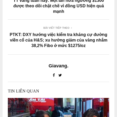
TT vàng tuần này: Một lần nữa ngưỡng $1300
được theo dõi chặt chẽ vì đồng USD hiện quá
mạnh
BÀI VIẾT TIẾP THEO
PTKT: DXY hướng việc kiểm tra kháng cự đường
viền cổ của H&S; xu hướng giảm của vàng nhắm
38,2% Fibo ở mức $1275/oz
Giavang.
TIN LIÊN QUAN