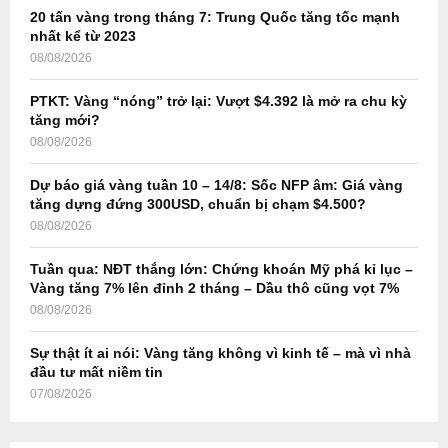
o
20 tấn vàng trong tháng 7: Trung Quốc tăng tốc mạnh
r
R
nhất kể từ 2023
:
08/08/2026
C
PTKT: Vàng “nóng” trở lại: Vượt $4.392 là mở ra chu kỳ
H
tăng mới?
08/08/2026
Dự báo giá vàng tuần 10 – 14/8: Sốc NFP âm: Giá vàng
tăng dựng đứng 300USD, chuẩn bị chạm $4.500?
08/08/2026
Tuần qua: NĐT thắng lớn: Chứng khoán Mỹ phá kỉ lục –
Vàng tăng 7% lên đỉnh 2 tháng – Dầu thô cũng vọt 7%
08/08/2026
Sự thật ít ai nói: Vàng tăng không vì kinh tế – mà vì nhà
đầu tư mất niềm tin
07/08/2026