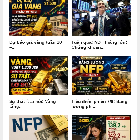
Dự báo giá vàng tuần 10
Tuần qua: NĐT thắng lớn:
–...
Chứng khoán...
Sự thật ít ai nói: Vàng
Tiêu điểm phiên 7/8: Bảng
tăng...
lương phi...