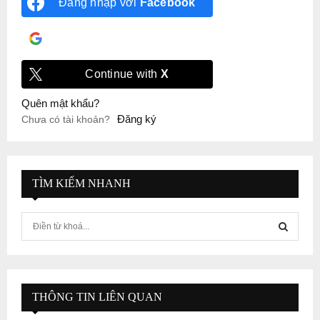
Đăng nhập với
Facebook
Đăng nhập với
Google
Continue with
X
Quên mật khẩu?
Đăng ký
Chưa có tài khoản?
TÌM KIẾM NHANH
S
e
a
S
r
c
E
h
THÔNG TIN LIÊN QUAN
f
A