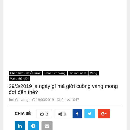
Phân tích - Chiến lược
Phân tích Vàng
Tin mới nhất
Vàng
Vàng thế giới
29/3/2019 là ngày gì mà giới cuồng vàng mong
đợi đến thế?
bởi
Giavang.
19/03/2019
0
1047
CHIA SẺ
3
0